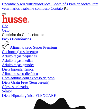
Encontre o seu distribuidor local
Sobre nós
Para criadores
Para
veterinários
Trabalhe connosco
Contato
PT
Cão
Gato
Cantinho do Conhecimento
Packs Económicos
Alimento seco Super Premium
Cachorro (crescimento)
Adulto raças pequenas
Adulto raças médias
Adulto raças grandes
Dieta hipoalergénica
Alimento seco dietético
Cães adultos com excesso de peso
Dieta Grain Free (Sem cereais)
Cães esterilizados
Sénior
Dieta Hipoalergénica FLEXCARE