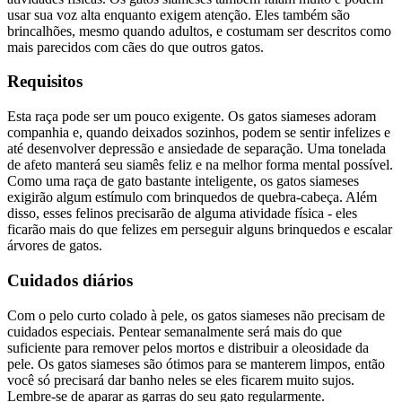
usar sua voz alta enquanto exigem atenção. Eles também são
brincalhões, mesmo quando adultos, e costumam ser descritos como
mais parecidos com cães do que outros gatos.
Requisitos
Esta raça pode ser um pouco exigente. Os gatos siameses adoram
companhia e, quando deixados sozinhos, podem se sentir infelizes e
até desenvolver depressão e ansiedade de separação. Uma tonelada
de afeto manterá seu siamês feliz e na melhor forma mental possível.
Como uma raça de gato bastante inteligente, os gatos siameses
exigirão algum estímulo com brinquedos de quebra-cabeça. Além
disso, esses felinos precisarão de alguma atividade física - eles
ficarão mais do que felizes em perseguir alguns brinquedos e escalar
árvores de gatos.
Cuidados diários
Com o pelo curto colado à pele, os gatos siameses não precisam de
cuidados especiais. Pentear semanalmente será mais do que
suficiente para remover pelos mortos e distribuir a oleosidade da
pele. Os gatos siameses são ótimos para se manterem limpos, então
você só precisará dar banho neles se eles ficarem muito sujos.
Lembre-se de aparar as garras do seu gato regularmente.