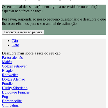
O seu animal de estimação tem alguma necessidade ou condição
especial não típica da raça?
Por favor, responda ao nosso pequeno questionário e descubra o que
lhe aconselhamos para o seu animal de estimação.
Encontre a refeição perfeita
Cão
Gato
Descubra mais sobre a raça do seu cão:
Pastor alemão
Maltês
Golden retriever
Beagle
Rottweiler
Dogue Alemão
Poodle
Husky Siberiano
Buldogue Francês
Pug
Border collie
Chihuahua