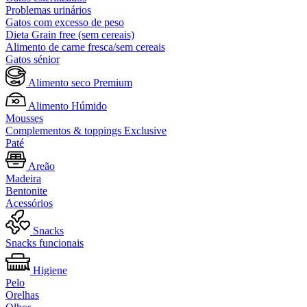
Problemas urinários
Gatos com excesso de peso
Dieta Grain free (sem cereais)
Alimento de carne fresca/sem cereais
Gatos sénior
Alimento seco Premium
Alimento Húmido
Mousses
Complementos & toppings Exclusive
Paté
Areão
Madeira
Bentonite
Acessórios
Snacks
Snacks funcionais
Higiene
Pelo
Orelhas