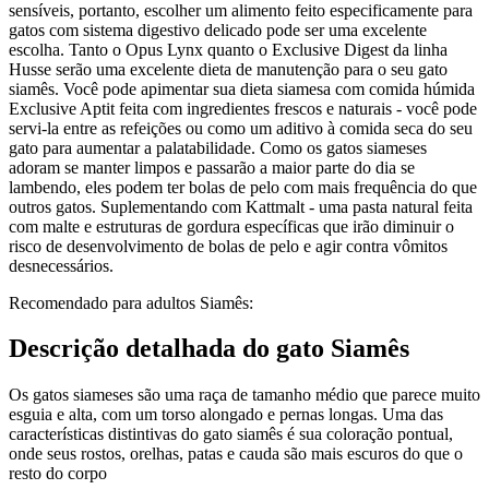
sensíveis, portanto, escolher um alimento feito especificamente para
gatos com sistema digestivo delicado pode ser uma excelente
escolha. Tanto o Opus Lynx quanto o Exclusive Digest da linha
Husse serão uma excelente dieta de manutenção para o seu gato
siamês. Você pode apimentar sua dieta siamesa com comida húmida
Exclusive Aptit feita com ingredientes frescos e naturais - você pode
servi-la entre as refeições ou como um aditivo à comida seca do seu
gato para aumentar a palatabilidade. Como os gatos siameses
adoram se manter limpos e passarão a maior parte do dia se
lambendo, eles podem ter bolas de pelo com mais frequência do que
outros gatos. Suplementando com Kattmalt - uma pasta natural feita
com malte e estruturas de gordura específicas que irão diminuir o
risco de desenvolvimento de bolas de pelo e agir contra vômitos
desnecessários.
Recomendado para adultos Siamês:
Descrição detalhada do gato Siamês
Os gatos siameses são uma raça de tamanho médio que parece muito
esguia e alta, com um torso alongado e pernas longas. Uma das
características distintivas do gato siamês é sua coloração pontual,
onde seus rostos, orelhas, patas e cauda são mais escuros do que o
resto do corpo