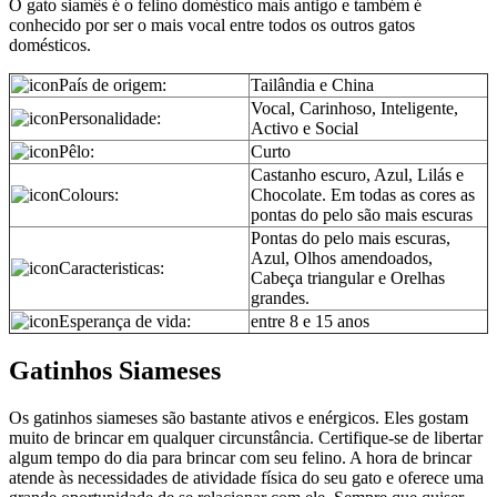
O gato siamês é o felino doméstico mais antigo e também é
conhecido por ser o mais vocal entre todos os outros gatos
domésticos.
País de origem:
Tailândia e China
Vocal, Carinhoso, Inteligente,
Personalidade:
Activo e Social
Pêlo:
Curto
Castanho escuro, Azul, Lilás e
Colours:
Chocolate. Em todas as cores as
pontas do pelo são mais escuras
Pontas do pelo mais escuras,
Azul, Olhos amendoados,
Caracteristicas:
Cabeça triangular e Orelhas
grandes.
Esperança de vida:
entre 8 e 15 anos
Gatinhos Siameses
Os gatinhos siameses são bastante ativos e enérgicos. Eles gostam
muito de brincar em qualquer circunstância. Certifique-se de libertar
algum tempo do dia para brincar com seu felino. A hora de brincar
atende às necessidades de atividade física do seu gato e oferece uma