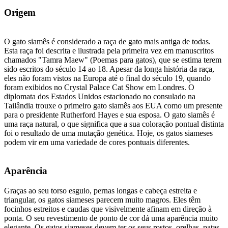
Origem
O gato siamês é considerado a raça de gato mais antiga de todas.
Esta raça foi descrita e ilustrada pela primeira vez em manuscritos
chamados "Tamra Maew" (Poemas para gatos), que se estima terem
sido escritos do século 14 ao 18. Apesar da longa história da raça,
eles não foram vistos na Europa até o final do século 19, quando
foram exibidos no Crystal Palace Cat Show em Londres. O
diplomata dos Estados Unidos estacionado no consulado na
Tailândia trouxe o primeiro gato siamês aos EUA como um presente
para o presidente Rutherford Hayes e sua esposa. O gato siamês é
uma raça natural, o que significa que a sua coloração pontual distinta
foi o resultado de uma mutação genética. Hoje, os gatos siameses
podem vir em uma variedade de cores pontuais diferentes.
Aparência
Graças ao seu torso esguio, pernas longas e cabeça estreita e
triangular, os gatos siameses parecem muito magros. Eles têm
focinhos estreitos e caudas que visivelmente afinam em direção à
ponta. O seu revestimento de ponto de cor dá uma aparência muito
elegante. Os gatos siameses devem ter os seus rostos, orelhas, patas