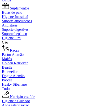
Olhos
Suplementos
Bolas de pelo
Higiene Intestinal
Suporte articulações
Anti stress
Suporte digestivo
Suporte hepático
Higiene Oral
Cão
Raças
Pastor Alemão
Maltês
Golden Retriever
Beagle
Rottweiler
Dogue Alemão
Poodle
Husky Siberiano
Tudo
Nutrição e saúde
Higiene e Cuidado
Após esterilização