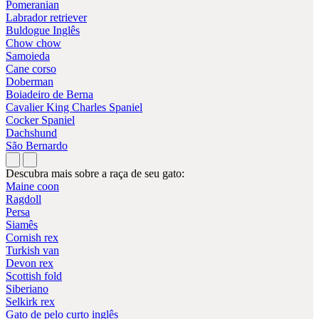
Pomeranian
Labrador retriever
Buldogue Inglês
Chow chow
Samoieda
Cane corso
Doberman
Boiadeiro de Berna
Cavalier King Charles Spaniel
Cocker Spaniel
Dachshund
São Bernardo
Descubra mais sobre a raça de seu gato:
Maine coon
Ragdoll
Persa
Siamês
Cornish rex
Turkish van
Devon rex
Scottish fold
Siberiano
Selkirk rex
Gato de pelo curto inglês