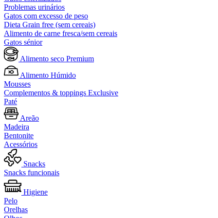
Problemas urinários
Gatos com excesso de peso
Dieta Grain free (sem cereais)
Alimento de carne fresca/sem cereais
Gatos sénior
Alimento seco Premium
Alimento Húmido
Mousses
Complementos & toppings Exclusive
Paté
Areão
Madeira
Bentonite
Acessórios
Snacks
Snacks funcionais
Higiene
Pelo
Orelhas