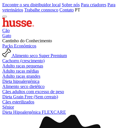
Encontre o seu distribuidor local
Sobre nós
Para criadores
Para
veterinários
Trabalhe connosco
Contato
PT
Cão
Gato
Cantinho do Conhecimento
Packs Económicos
Alimento seco Super Premium
Cachorro (crescimento)
Adulto raças pequenas
Adulto raças médias
Adulto raças grandes
Dieta hipoalergénica
Alimento seco dietético
Cães adultos com excesso de peso
Dieta Grain Free (Sem cereais)
Cães esterilizados
Sénior
Dieta Hipoalergénica FLEXCARE