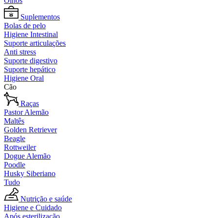
Olhos
Suplementos
Bolas de pelo
Higiene Intestinal
Suporte articulações
Anti stress
Suporte digestivo
Suporte hepático
Higiene Oral
Cão
Raças
Pastor Alemão
Maltês
Golden Retriever
Beagle
Rottweiler
Dogue Alemão
Poodle
Husky Siberiano
Tudo
Nutrição e saúde
Higiene e Cuidado
Após esterilização