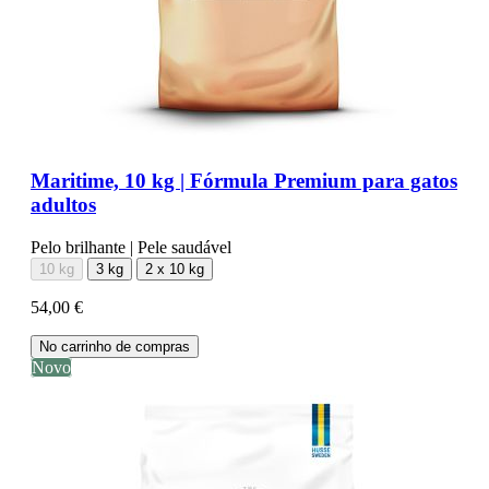
Maritime, 10 kg | Fórmula Premium para gatos
adultos
Pelo brilhante | Pele saudável
10 kg
3 kg
2 x 10 kg
54,00 €
No carrinho de compras
Novo