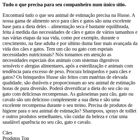
Tudo o que precisa para seu companheiro num único sitio.
Encontrará tudo o que seu animal de estimação precisa na Husse. A
nossa gama de alimento seco para cães e gatos são uma excelente
base para a dieta deles – alimentação seca é bastante equilibrada,
feita á medida das necessidades de cães e gatos de vários tamanhos e
nas várias etapas da sua vida, como por exemplo, durante o
crescimento, na fase adulta e por ultimo duma fase mais avançada da
vida dos cães e gatos. Tem um cão ou gato com espeiais
necessidades nutricionais? Nós tomamos em atenção as
necessidades especiais dos animais com sistemas digestivos
sensíveis e alergias alimentares, após a esterilização e animais com
tendência para excesso de peso. Procura brinquedos e para cães e
gatos? Os brinquedos Husse são feitos com matérias de elevada
qualidade, são duráveis e proporcionam ao seu animal de estimação
horas de pura diversão. Poderá diversificar a dieta do seu cão ou
gato com deliciosas recompensas. As guloseimas para cão, gato ou
cavalo são um delicioso complemente a sua dieta e são uma
excelente recompensa durante o seu treino. Precisa de produtos de
higiene para o seu animal de estimação? Shampoos, sprays de toillet
e outros produtos semelhantes, vão cuidar da beleza e criar uma
saudável aparência no seu cão, gato e cavalo.
Cães
Produtos Top