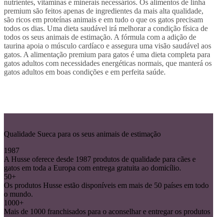
nutrientes, vitaminas e minerais necessários. Os alimentos de linha
premium são feitos apenas de ingredientes da mais alta qualidade,
são ricos em proteínas animais e em tudo o que os gatos precisam
todos os dias. Uma dieta saudável irá melhorar a condição física de
todos os seus animais de estimação. A fórmula com a adição de
taurina apoia o músculo cardíaco e assegura uma visão saudável aos
gatos. A alimentação premium para gatos é uma dieta completa para
gatos adultos com necessidades energéticas normais, que manterá os
gatos adultos em boas condições e em perfeita saúde.
Qualidade Sueca para os seus animais de estimação
1987
A Husse oferece desde 1987 produtos de qualidade para cães e
gatos em toda a Europa com entrega gratuita ao domicílio.
50+
Os produtos Husse estão disponíveis em mais de 50 países em todo
o mundo.
1000+
Mais de 1000 franchisados para o aconselhar e entregar os produtos