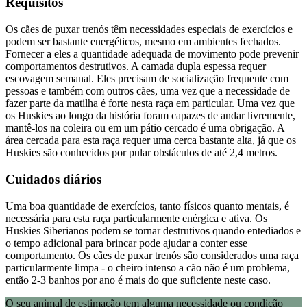
Requisitos
Os cães de puxar trenós têm necessidades especiais de exercícios e
podem ser bastante energéticos, mesmo em ambientes fechados.
Fornecer a eles a quantidade adequada de movimento pode prevenir
comportamentos destrutivos. A camada dupla espessa requer
escovagem semanal. Eles precisam de socialização frequente com
pessoas e também com outros cães, uma vez que a necessidade de
fazer parte da matilha é forte nesta raça em particular. Uma vez que
os Huskies ao longo da história foram capazes de andar livremente,
mantê-los na coleira ou em um pátio cercado é uma obrigação. A
área cercada para esta raça requer uma cerca bastante alta, já que os
Huskies são conhecidos por pular obstáculos de até 2,4 metros.
Cuidados diários
Uma boa quantidade de exercícios, tanto físicos quanto mentais, é
necessária para esta raça particularmente enérgica e ativa. Os
Huskies Siberianos podem se tornar destrutivos quando entediados e
o tempo adicional para brincar pode ajudar a conter esse
comportamento. Os cães de puxar trenós são considerados uma raça
particularmente limpa - o cheiro intenso a cão não é um problema,
então 2-3 banhos por ano é mais do que suficiente neste caso.
O seu animal de estimação tem alguma necessidade ou condição