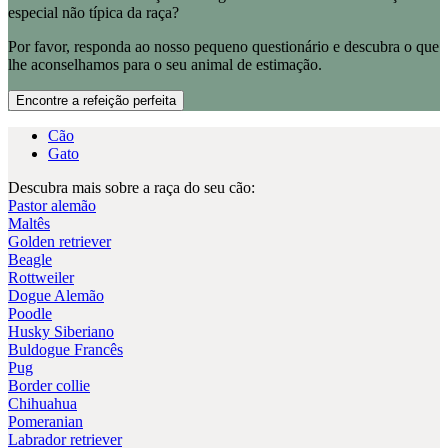
especial não típica da raça?
Por favor, responda ao nosso pequeno questionário e descubra o que
lhe aconselhamos para o seu animal de estimação.
Encontre a refeição perfeita
Cão
Gato
Descubra mais sobre a raça do seu cão:
Pastor alemão
Maltês
Golden retriever
Beagle
Rottweiler
Dogue Alemão
Poodle
Husky Siberiano
Buldogue Francês
Pug
Border collie
Chihuahua
Pomeranian
Labrador retriever