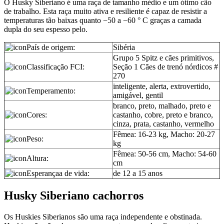
O Husky Siberiano é uma raça de tamanho médio e um ótimo cão
de trabalho. Esta raça muito ativa e resiliente é capaz de resistir a
temperaturas tão baixas quanto −50 a −60 ° C graças a camada
dupla do seu espesso pelo.
País de origem:
Sibéria
Grupo 5 Spitz e cães primitivos,
Classificação FCI:
Seção 1 Cães de trenó nórdicos #
270
inteligente, alerta, extrovertido,
Temperamento:
amigável, gentil
branco, preto, malhado, preto e
Cores:
castanho, cobre, preto e branco,
cinza, prata, castanho, vermelho
Fêmea: 16-23 kg, Macho: 20-27
Peso:
kg
Fêmea: 50-56 cm, Macho: 54-60
Altura:
cm
Esperançaa de vida:
de 12 a 15 anos
Husky Siberiano cachorros
Os Huskies Siberianos são uma raça independente e obstinada.