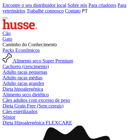
Encontre o seu distribuidor local
Sobre nós
Para criadores
Para
veterinários
Trabalhe connosco
Contato
PT
Cão
Gato
Cantinho do Conhecimento
Packs Económicos
Alimento seco Super Premium
Cachorro (crescimento)
Adulto raças pequenas
Adulto raças médias
Adulto raças grandes
Dieta hipoalergénica
Alimento seco dietético
Cães adultos com excesso de peso
Dieta Grain Free (Sem cereais)
Cães esterilizados
Sénior
Dieta Hipoalergénica FLEXCARE