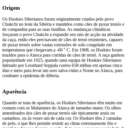
Origem
Os Huskies Siberianos foram originalmente criados pelo povo
Chukchi no leste da Sibéria e mantidos como cães de puxar trenós e
de companhia para as suas famílias. As mudanças climáticas
forçaram o povo Chukchi a expandir seu raio de acção na atividade
da caça, então eles precisavam de cães de trenó resistentes, capazes
de puxar trenós sobre vastas extensões de solo congelado em
temperaturas que chegavam a -60 ° C. Em 1908, os Huskies foram
trazidos para o Alasca para corridas de cães de trenó. A raça ganhou
popularidade em 1925, quando uma equipa de Huskies Siberianos
liderado por Leonhard Seppala correu 658 milhas em apenas cinco
dias e meio para levar um soro salva-vidas a Nome no Alasca, para
combater a epidemia de difteria.
Aparência
Quando se trata de aparência, os Huskies Siberianos têm muito em
comum com os Malamutes do Alasca de tamanho maior. Os olhos
amendoados dos cães de puxar trenós são tipicamente azuis ou
castanhos, ou às vezes um de cada cor. Os Huskies têm 2 camadas
de pelo, o que lhes permite resistir ao clima extremamente frio e