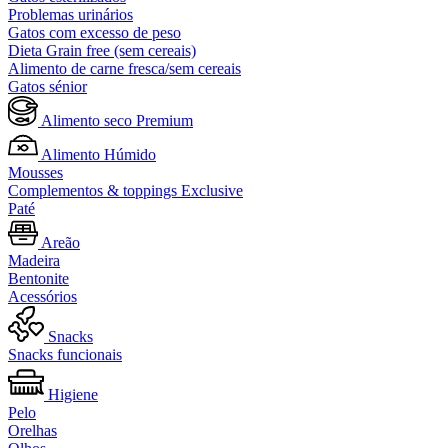
Problemas urinários
Gatos com excesso de peso
Dieta Grain free (sem cereais)
Alimento de carne fresca/sem cereais
Gatos sénior
Alimento seco Premium
Alimento Húmido
Mousses
Complementos & toppings Exclusive
Paté
Areão
Madeira
Bentonite
Acessórios
Snacks
Snacks funcionais
Higiene
Pelo
Orelhas