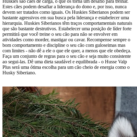
Huskies são cães de carga, o que os torna um desafio para treinar.
Estes cães podem desafiar a liderança do dono e, por isso, nunca
devem ser tratados como iguais. Os Huskies Siberianos podem ser
bastante agressivos em sua busca pela liderança e estabelecer uma
hierarquia. Huskies Siberianos têm traços comportamentais naturais
que são bastante destrutivos. Estabelecer uma posição de líder forte
permitirá que você treine o seu cão para não se envolver em
atividades como morder, mastigar ou cavar. Recompense sempre o
bom comportamento e discipline o seu cão com guloseimas mas
com limites - não dê a ele o que ele quer, a menos que ele obedeça.
Faça um conjunto de regras para o seu cão e seja muito consistente
ao segui-las. Dê uma dieta saudável e equilibrada - o Husse Valp
Plus será uma ótima escolha para um cão cheio de energia como o
Husky Siberiano.