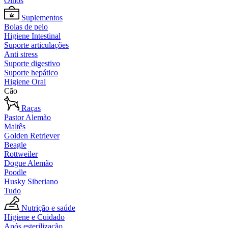
Olhos
Suplementos
Bolas de pelo
Higiene Intestinal
Suporte articulações
Anti stress
Suporte digestivo
Suporte hepático
Higiene Oral
Cão
Raças
Pastor Alemão
Maltês
Golden Retriever
Beagle
Rottweiler
Dogue Alemão
Poodle
Husky Siberiano
Tudo
Nutrição e saúde
Higiene e Cuidado
Após esterilização