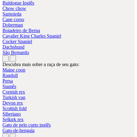
Buldogue Inglês
Chow chow
Samoieda
Cane corso
Doberman
Boiadeiro de Berna
Cavalier King Charles Spaniel
Cocker Spaniel
Dachshund
São Bernardo
Descubra mais sobre a raça de seu gato:
Maine coon
Ragdoll
Persa
Siamês
Cornish rex
Turkish van
Devon rex
Scottish fold
Siberiano
Selkirk rex
Gato de pelo curto inglês
Gato-de-bengala