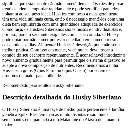
significa que esta raça de cão não comerá demais. Os cães de puxar
trenós tendem a engordar rapidamente e pode ser difícil para eles
voltarem ao seu peso ideal. Huskies com peso a mais geralmente
têm uma vida útil mais curta, então é necessário mantê-los com uma
dieta bem equilibrada com uma quantidade adequada de exercícios.
Como raça, os Huskies Siberianos são teimosos e individualistas e,
por isso, podem ser muito exigentes com a sua comida. O Husky
pode optar por não comer por estar entediado em comer a mesma
coisa todos os dias. Alimentar Huskies á descrição pode não ser a
melhor prática. Com isso em mente, você nunca deve trocar a
comida do seu cachorro repentinamente. É aconselhável introduzir o
novo alimento gradualmente para permitir que o sistema digestivo se
adapte à nova composição de nutrientes. Recomendamos a linha
Husse sem grãos (Opus Farm ou Opus Ocean) por serem os
produtos de maior palatabilidade.
Recomendado para adultos Husky Siberiano:
Descrição detalhada do Husky Siberiano
O Husky Siberiano é uma raça de médio porte pertencente à família
genética Spitz. Eles têm marcas muito distintas e são muito
semelhantes em aparência a um Malamute do Alasca de tamanho
maior.