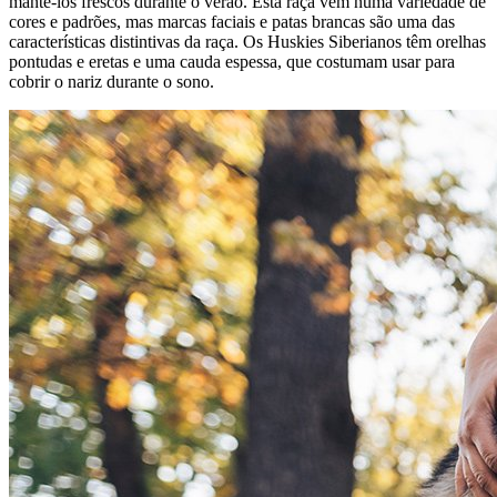
mantê-los frescos durante o verão. Esta raça vem numa variedade de
cores e padrões, mas marcas faciais e patas brancas são uma das
características distintivas da raça. Os Huskies Siberianos têm orelhas
pontudas e eretas e uma cauda espessa, que costumam usar para
cobrir o nariz durante o sono.