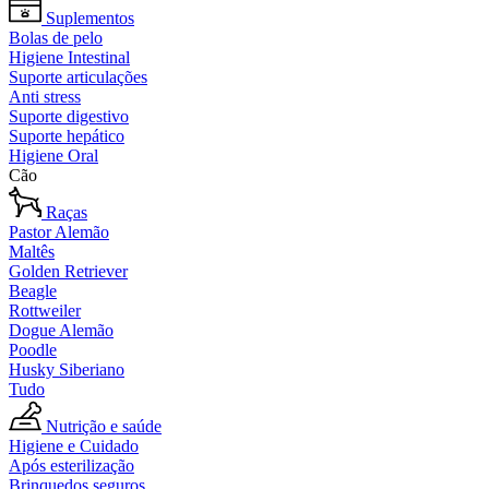
Suplementos
Bolas de pelo
Higiene Intestinal
Suporte articulações
Anti stress
Suporte digestivo
Suporte hepático
Higiene Oral
Cão
Raças
Pastor Alemão
Maltês
Golden Retriever
Beagle
Rottweiler
Dogue Alemão
Poodle
Husky Siberiano
Tudo
Nutrição e saúde
Higiene e Cuidado
Após esterilização
Brinquedos seguros