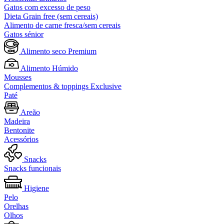
Gatos com excesso de peso
Dieta Grain free (sem cereais)
Alimento de carne fresca/sem cereais
Gatos sénior
Alimento seco Premium
Alimento Húmido
Mousses
Complementos & toppings Exclusive
Paté
Areão
Madeira
Bentonite
Acessórios
Snacks
Snacks funcionais
Higiene
Pelo
Orelhas
Olhos