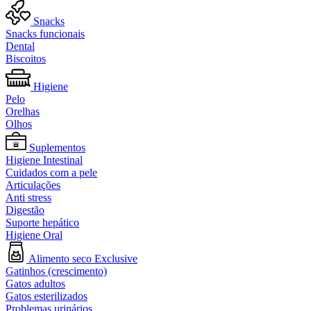
Snacks
Snacks funcionais
Dental
Biscoitos
Higiene
Pelo
Orelhas
Olhos
Suplementos
Higiene Intestinal
Cuidados com a pele
Articulações
Anti stress
Digestão
Suporte hepático
Higiene Oral
Alimento seco Exclusive
Gatinhos (crescimento)
Gatos adultos
Gatos esterilizados
Problemas urinários