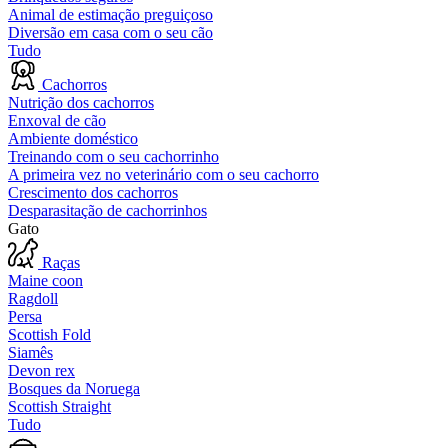
Animal de estimação preguiçoso
Diversão em casa com o seu cão
Tudo
Cachorros
Nutrição dos cachorros
Enxoval de cão
Ambiente doméstico
Treinando com o seu cachorrinho
A primeira vez no veterinário com o seu cachorro
Crescimento dos cachorros
Desparasitação de cachorrinhos
Gato
Raças
Maine coon
Ragdoll
Persa
Scottish Fold
Siamês
Devon rex
Bosques da Noruega
Scottish Straight
Tudo