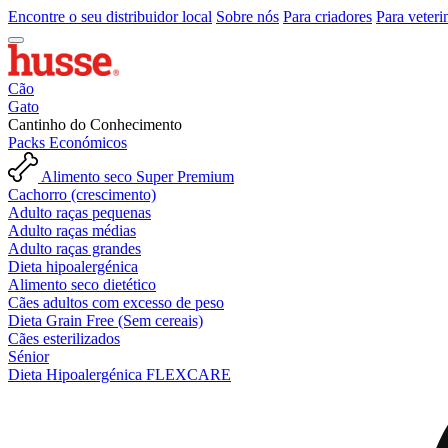
Encontre o seu distribuidor local
Sobre nós
Para criadores
Para veteri
Cão
Gato
Cantinho do Conhecimento
Packs Económicos
Alimento seco Super Premium
Cachorro (crescimento)
Adulto raças pequenas
Adulto raças médias
Adulto raças grandes
Dieta hipoalergénica
Alimento seco dietético
Cães adultos com excesso de peso
Dieta Grain Free (Sem cereais)
Cães esterilizados
Sénior
Dieta Hipoalergénica FLEXCARE