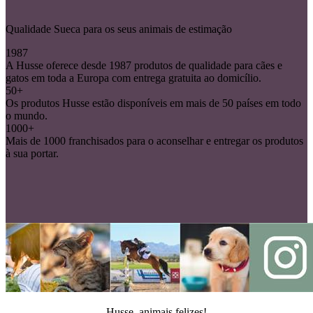
Qualidade Sueca para os seus animais de estimação
1987
A Husse oferece desde 1987 produtos de qualidade para cães e
gatos em toda a Europa com entrega gratuita ao domicílio.
50+
Os produtos Husse estão disponíveis em mais de 50 países em todo
o mundo.
1000+
Mais de 1000 franchisados para o aconselhar e entregar os produtos
à sua portar.
Husse, animais felizes!