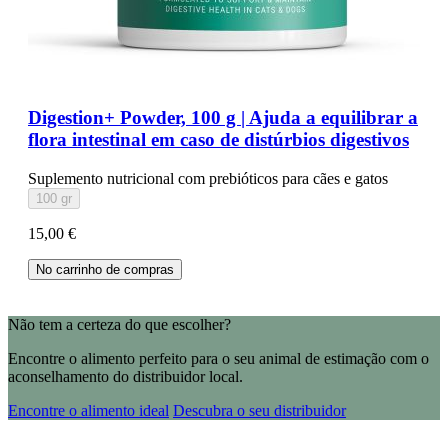
Digestion+ Powder, 100 g | Ajuda a equilibrar a
flora intestinal em caso de distúrbios digestivos
Suplemento nutricional com prebióticos para cães e gatos
100 gr
15,00 €
No carrinho de compras
Não tem a certeza do que escolher?
Encontre o alimento perfeito para o seu animal de estimação com o
aconselhamento do distribuidor local.
Encontre o alimento ideal
Descubra o seu distribuidor