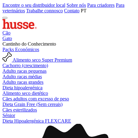
Encontre o seu distribuidor local
Sobre nós
Para criadores
Para
veterinários
Trabalhe connosco
Contato
PT
Cão
Gato
Cantinho do Conhecimento
Packs Económicos
Alimento seco Super Premium
Cachorro (crescimento)
Adulto raças pequenas
Adulto raças médias
Adulto raças grandes
Dieta hipoalergénica
Alimento seco dietético
Cães adultos com excesso de peso
Dieta Grain Free (Sem cereais)
Cães esterilizados
Sénior
Dieta Hipoalergénica FLEXCARE