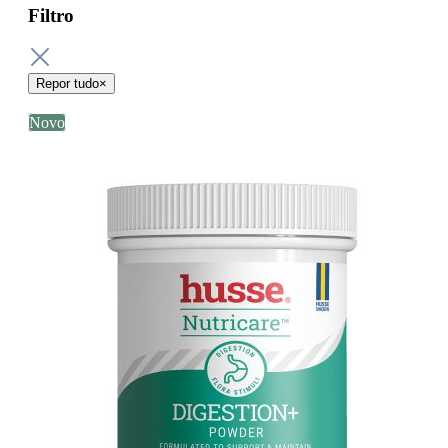
Filtro
Repor tudo
×
Novo