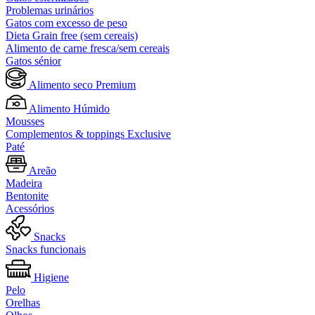
Problemas urinários
Gatos com excesso de peso
Dieta Grain free (sem cereais)
Alimento de carne fresca/sem cereais
Gatos sénior
Alimento seco Premium
Alimento Húmido
Mousses
Complementos & toppings Exclusive
Paté
Areão
Madeira
Bentonite
Acessórios
Snacks
Snacks funcionais
Higiene
Pelo
Orelhas