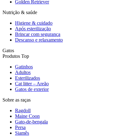
Golden Retriever
Nutrição & saúde
Higiene & cuidado
Após esterilização
Brincar com segurança
Descanso e relaxamento
Gatos
Produtos Top
Gatinhos
Adultos
Esterilizados
Cat litter – Areão
Gatos de exterior
Sobre as raças
Ragdoll
Maine Coon
Gato-de-bengala
Persa
Siamês