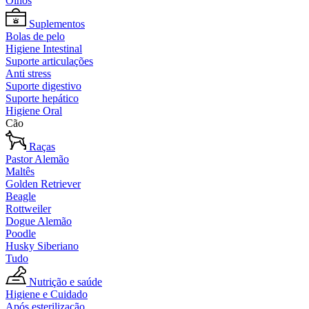
Olhos
Suplementos
Bolas de pelo
Higiene Intestinal
Suporte articulações
Anti stress
Suporte digestivo
Suporte hepático
Higiene Oral
Cão
Raças
Pastor Alemão
Maltês
Golden Retriever
Beagle
Rottweiler
Dogue Alemão
Poodle
Husky Siberiano
Tudo
Nutrição e saúde
Higiene e Cuidado
Após esterilização