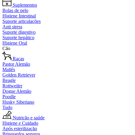
Suplementos
Bolas de pelo
Higiene Intestinal
Suporte articulações
Anti stress
Suporte digestivo
Suporte hepático
Higiene Oral
Cão
Raças
Pastor Alemão
Maltês
Golden Retriever
Beagle
Rottweiler
Dogue Alemão
Poodle
Husky Siberiano
Tudo
Nutrição e saúde
Higiene e Cuidado
Após esterilização
Brinquedos seguros