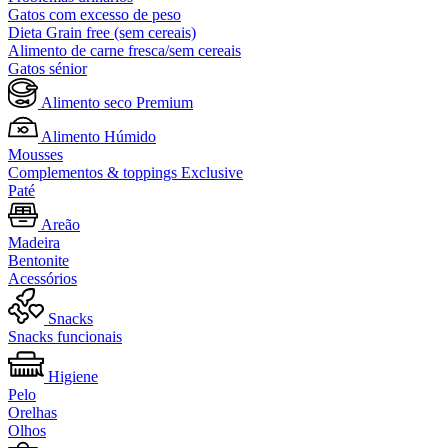
Gatos com excesso de peso
Dieta Grain free (sem cereais)
Alimento de carne fresca/sem cereais
Gatos sénior
Alimento seco Premium
Alimento Húmido
Mousses
Complementos & toppings Exclusive
Paté
Areão
Madeira
Bentonite
Acessórios
Snacks
Snacks funcionais
Higiene
Pelo
Orelhas
Olhos