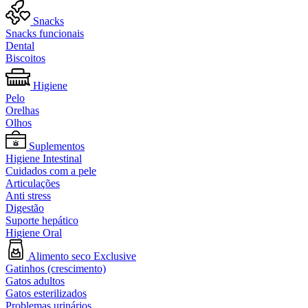
Snacks
Snacks funcionais
Dental
Biscoitos
Higiene
Pelo
Orelhas
Olhos
Suplementos
Higiene Intestinal
Cuidados com a pele
Articulações
Anti stress
Digestão
Suporte hepático
Higiene Oral
Alimento seco Exclusive
Gatinhos (crescimento)
Gatos adultos
Gatos esterilizados
Problemas urinários