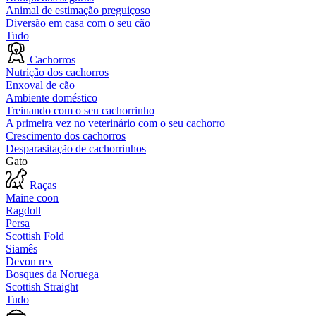
Animal de estimação preguiçoso
Diversão em casa com o seu cão
Tudo
Cachorros
Nutrição dos cachorros
Enxoval de cão
Ambiente doméstico
Treinando com o seu cachorrinho
A primeira vez no veterinário com o seu cachorro
Crescimento dos cachorros
Desparasitação de cachorrinhos
Gato
Raças
Maine coon
Ragdoll
Persa
Scottish Fold
Siamês
Devon rex
Bosques da Noruega
Scottish Straight
Tudo