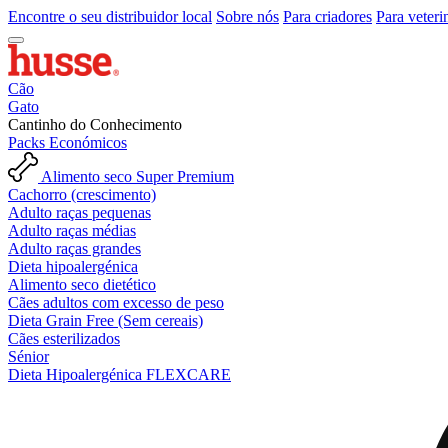
Encontre o seu distribuidor local
Sobre nós
Para criadores
Para veteri
Cão
Gato
Cantinho do Conhecimento
Packs Económicos
Alimento seco Super Premium
Cachorro (crescimento)
Adulto raças pequenas
Adulto raças médias
Adulto raças grandes
Dieta hipoalergénica
Alimento seco dietético
Cães adultos com excesso de peso
Dieta Grain Free (Sem cereais)
Cães esterilizados
Sénior
Dieta Hipoalergénica FLEXCARE