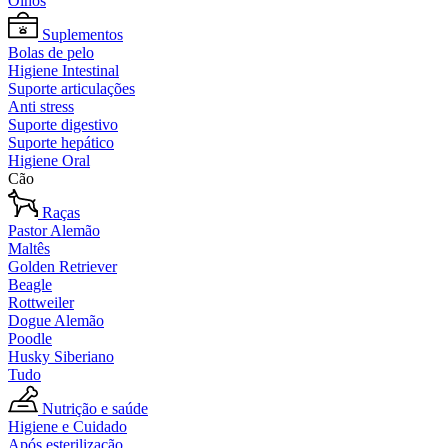
Olhos
Suplementos
Bolas de pelo
Higiene Intestinal
Suporte articulações
Anti stress
Suporte digestivo
Suporte hepático
Higiene Oral
Cão
Raças
Pastor Alemão
Maltês
Golden Retriever
Beagle
Rottweiler
Dogue Alemão
Poodle
Husky Siberiano
Tudo
Nutrição e saúde
Higiene e Cuidado
Após esterilização