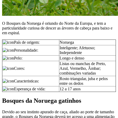
O Bosques da Noruega é oriundo do Norte da Europa, e tem a
particularidade curiosa de descer as árvores de cabeça para baixo e
em espiral.
País de origem:
Noruega
Inteligente; Afetuoso;
Personalidade:
Independente
Pelo:
Longo e denso
Listas ou manchas de Preto,
Cores:
Azul, Vermelho, Âmbar;
combinações variadas
Rosto triangular, juba e pelos
Caracteristicas:
entre os dedos
Esperança de vida:
12 a 17 anos
Bosques da Noruega gatinhos
Devido ao seu instinto apurado de caça, aliado ao porte de tamanho
grande, o Bosques da Noruega deverá ter acesso a uma alimentação