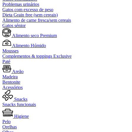
Problemas urinários
Gatos com excesso de peso
Dieta Grain free (sem cereais)
Alimento de carne fresca/sem cereais
Gatos sénior
Alimento seco Premium
Alimento Húmido
Mousses
Complementos & toppings Exclusive
Paté
Areão
Madeira
Bentonite
Acessórios
Snacks
Snacks funcionais
Higiene
Pelo
Orelhas