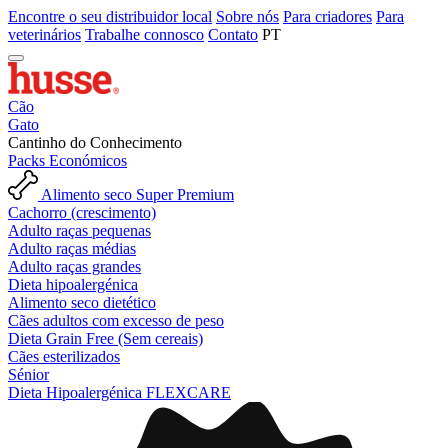
Encontre o seu distribuidor local
Sobre nós
Para criadores
Para
veterinários
Trabalhe connosco
Contato
PT
Cão
Gato
Cantinho do Conhecimento
Packs Económicos
Alimento seco Super Premium
Cachorro (crescimento)
Adulto raças pequenas
Adulto raças médias
Adulto raças grandes
Dieta hipoalergénica
Alimento seco dietético
Cães adultos com excesso de peso
Dieta Grain Free (Sem cereais)
Cães esterilizados
Sénior
Dieta Hipoalergénica FLEXCARE