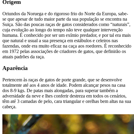
Origem
Oriundos da Noruega e do rigoroso frio do Norte da Europa, sabe-
se que apesar de tudo maior parte da sua população se encontra na
Suiça. São das poucas raças de gatos considerados como “naturais”,
cuja evolução ao longo do tempo não teve qualquer intervenção
humana. É conhecido por ser um exímio predador, e por tal era mais
que natural e usual a sua presença em estábulos e celeiros nas
fazendas, onde era muito eficaz na caça aos roedores. É reconhecido
em 1972 pelas associações de criadores de gatos, que definirão os
atuais padrões da raça.
Aparência
Pertencem às raças de gatos de porte grande, que se desenvolve
totalmente até aos 4 anos de idade. Podem alcançar pesos na casa
dos 8-9 kgs. De patas mais alongadas, para superar também a
adversidade da neve e lhes conferir destreza em todos os cenários,
têm até 3 camadas de pelo, cara triangular e orelhas bem altas na sua
cabeça.