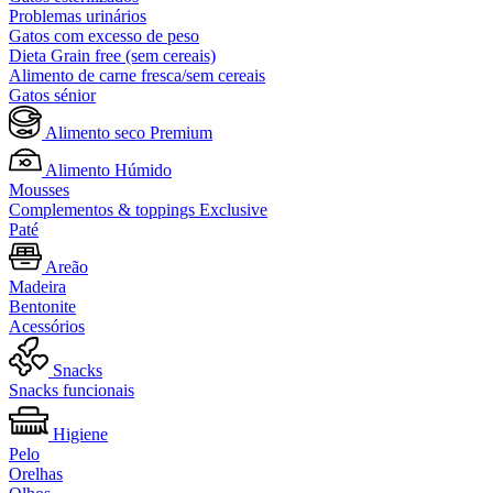
Problemas urinários
Gatos com excesso de peso
Dieta Grain free (sem cereais)
Alimento de carne fresca/sem cereais
Gatos sénior
Alimento seco Premium
Alimento Húmido
Mousses
Complementos & toppings Exclusive
Paté
Areão
Madeira
Bentonite
Acessórios
Snacks
Snacks funcionais
Higiene
Pelo
Orelhas