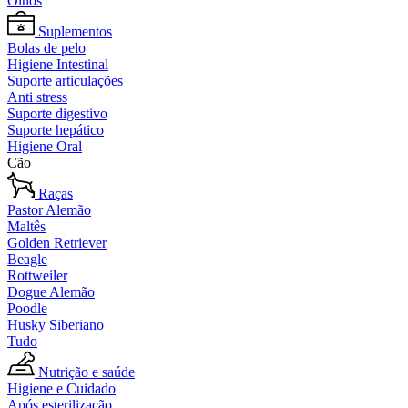
Olhos
Suplementos
Bolas de pelo
Higiene Intestinal
Suporte articulações
Anti stress
Suporte digestivo
Suporte hepático
Higiene Oral
Cão
Raças
Pastor Alemão
Maltês
Golden Retriever
Beagle
Rottweiler
Dogue Alemão
Poodle
Husky Siberiano
Tudo
Nutrição e saúde
Higiene e Cuidado
Após esterilização