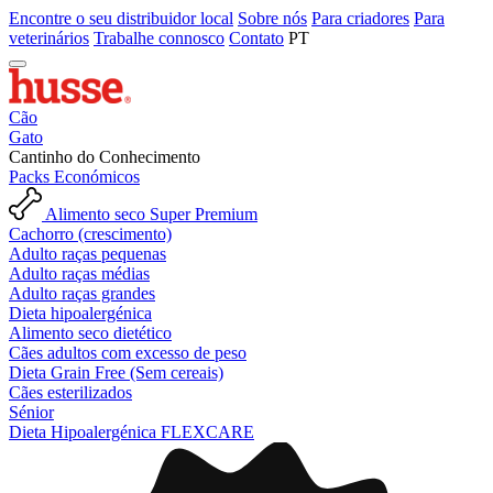
Encontre o seu distribuidor local
Sobre nós
Para criadores
Para
veterinários
Trabalhe connosco
Contato
PT
Cão
Gato
Cantinho do Conhecimento
Packs Económicos
Alimento seco Super Premium
Cachorro (crescimento)
Adulto raças pequenas
Adulto raças médias
Adulto raças grandes
Dieta hipoalergénica
Alimento seco dietético
Cães adultos com excesso de peso
Dieta Grain Free (Sem cereais)
Cães esterilizados
Sénior
Dieta Hipoalergénica FLEXCARE