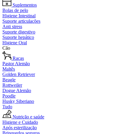
Suplementos
Bolas de pelo
Higiene Intestinal
Suporte articulações
Anti stress
Suporte digestivo
Suporte hepático
Higiene Oral
Cão
Raças
Pastor Alemão
Maltês
Golden Retriever
Beagle
Rottweiler
Dogue Alemão
Poodle
Husky Siberiano
Tudo
Nutrição e saúde
Higiene e Cuidado
Após esterilização
Brinquedos seguros