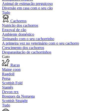
Animal de estimação preguiçoso
Diversão em casa com o seu cão
Tudo
Cachorros
Nutrição dos cachorros
Enxoval de cão
Ambiente doméstico
Treinando com o seu cachorrinho
A primeira vez no veterinário com o seu cachorro
Crescimento dos cachorros
Desparasitação de cachorrinhos
Gato
Raças
Maine coon
Ragdoll
Persa
Scottish Fold
Siamês
Devon rex
Bosques da Noruega
Scottish Straight
Tudo