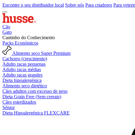
Encontre o seu distribuidor local
Sobre nós
Para criadores
Para veteri
Cão
Gato
Cantinho do Conhecimento
Packs Económicos
Alimento seco Super Premium
Cachorro (crescimento)
Adulto raças pequenas
Adulto raças médias
Adulto raças grandes
Dieta hipoalergénica
Alimento seco dietético
Cães adultos com excesso de peso
Dieta Grain Free (Sem cereais)
Cães esterilizados
Sénior
Dieta Hipoalergénica FLEXCARE