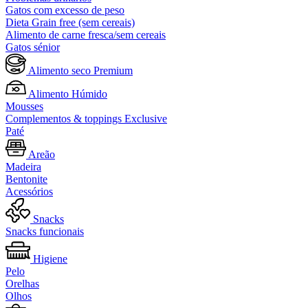
Gatos com excesso de peso
Dieta Grain free (sem cereais)
Alimento de carne fresca/sem cereais
Gatos sénior
Alimento seco Premium
Alimento Húmido
Mousses
Complementos & toppings Exclusive
Paté
Areão
Madeira
Bentonite
Acessórios
Snacks
Snacks funcionais
Higiene
Pelo
Orelhas
Olhos