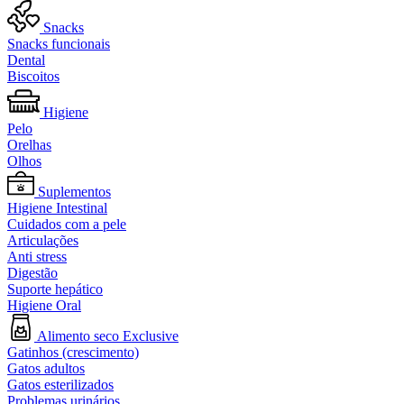
Snacks
Snacks funcionais
Dental
Biscoitos
Higiene
Pelo
Orelhas
Olhos
Suplementos
Higiene Intestinal
Cuidados com a pele
Articulações
Anti stress
Digestão
Suporte hepático
Higiene Oral
Alimento seco Exclusive
Gatinhos (crescimento)
Gatos adultos
Gatos esterilizados
Problemas urinários