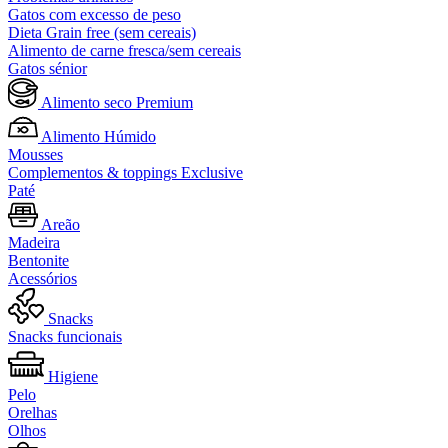
Gatos com excesso de peso
Dieta Grain free (sem cereais)
Alimento de carne fresca/sem cereais
Gatos sénior
Alimento seco Premium
Alimento Húmido
Mousses
Complementos & toppings Exclusive
Paté
Areão
Madeira
Bentonite
Acessórios
Snacks
Snacks funcionais
Higiene
Pelo
Orelhas
Olhos