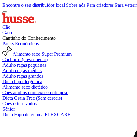
Encontre o seu distribuidor local
Sobre nós
Para criadores
Para veteri
Cão
Gato
Cantinho do Conhecimento
Packs Económicos
Alimento seco Super Premium
Cachorro (crescimento)
Adulto raças pequenas
Adulto raças médias
Adulto raças grandes
Dieta hipoalergénica
Alimento seco dietético
Cães adultos com excesso de peso
Dieta Grain Free (Sem cereais)
Cães esterilizados
Sénior
Dieta Hipoalergénica FLEXCARE