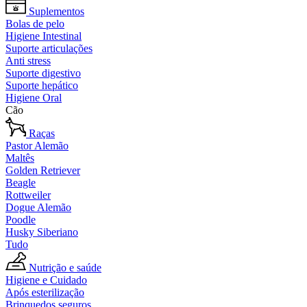
Suplementos
Bolas de pelo
Higiene Intestinal
Suporte articulações
Anti stress
Suporte digestivo
Suporte hepático
Higiene Oral
Cão
Raças
Pastor Alemão
Maltês
Golden Retriever
Beagle
Rottweiler
Dogue Alemão
Poodle
Husky Siberiano
Tudo
Nutrição e saúde
Higiene e Cuidado
Após esterilização
Brinquedos seguros