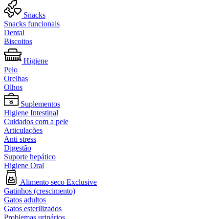
Snacks
Snacks funcionais
Dental
Biscoitos
Higiene
Pelo
Orelhas
Olhos
Suplementos
Higiene Intestinal
Cuidados com a pele
Articulações
Anti stress
Digestão
Suporte hepático
Higiene Oral
Alimento seco Exclusive
Gatinhos (crescimento)
Gatos adultos
Gatos esterilizados
Problemas urinários