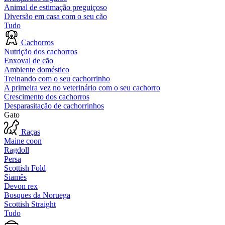
Animal de estimação preguiçoso
Diversão em casa com o seu cão
Tudo
Cachorros
Nutrição dos cachorros
Enxoval de cão
Ambiente doméstico
Treinando com o seu cachorrinho
A primeira vez no veterinário com o seu cachorro
Crescimento dos cachorros
Desparasitação de cachorrinhos
Gato
Raças
Maine coon
Ragdoll
Persa
Scottish Fold
Siamês
Devon rex
Bosques da Noruega
Scottish Straight
Tudo