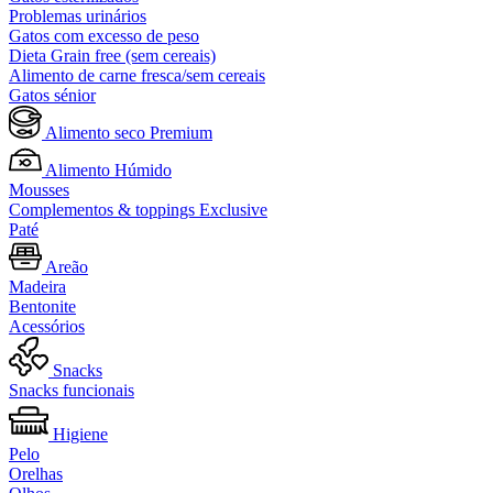
Problemas urinários
Gatos com excesso de peso
Dieta Grain free (sem cereais)
Alimento de carne fresca/sem cereais
Gatos sénior
Alimento seco Premium
Alimento Húmido
Mousses
Complementos & toppings Exclusive
Paté
Areão
Madeira
Bentonite
Acessórios
Snacks
Snacks funcionais
Higiene
Pelo
Orelhas