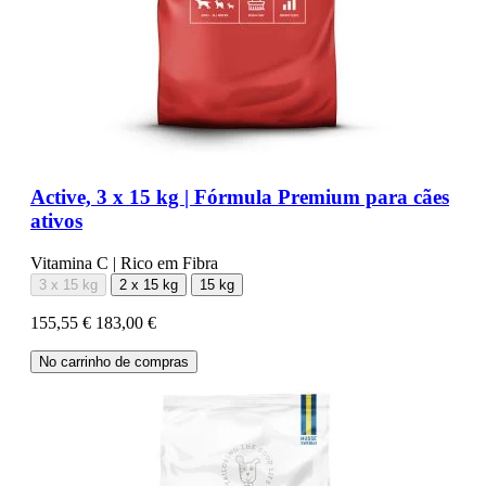
Active, 3 x 15 kg | Fórmula Premium para cães
ativos
Vitamina C | Rico em Fibra
3 x 15 kg
2 x 15 kg
15 kg
155,55 €
183,00 €
No carrinho de compras