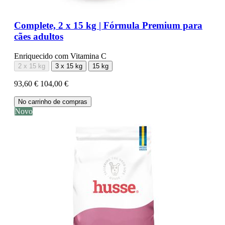
Complete, 2 x 15 kg | Fórmula Premium para
cães adultos
Enriquecido com Vitamina C
2 x 15 kg
3 x 15 kg
15 kg
93,60 €
104,00 €
No carrinho de compras
Novo