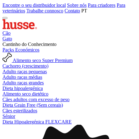
Encontre o seu distribuidor local
Sobre nós
Para criadores
Para
veterinários
Trabalhe connosco
Contato
PT
Cão
Gato
Cantinho do Conhecimento
Packs Económicos
Alimento seco Super Premium
Cachorro (crescimento)
Adulto raças pequenas
Adulto raças médias
Adulto raças grandes
Dieta hipoalergénica
Alimento seco dietético
Cães adultos com excesso de peso
Dieta Grain Free (Sem cereais)
Cães esterilizados
Sénior
Dieta Hipoalergénica FLEXCARE