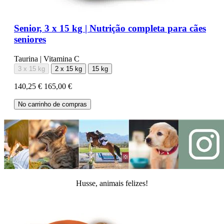
Senior, 3 x 15 kg | Nutrição completa para cães
seniores
Taurina | Vitamina C
3 x 15 kg
2 x 15 kg
15 kg
140,25 €
165,00 €
No carrinho de compras
Husse, animais felizes!