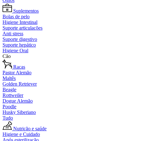
Olhos
Suplementos
Bolas de pelo
Higiene Intestinal
Suporte articulações
Anti stress
Suporte digestivo
Suporte hepático
Higiene Oral
Cão
Raças
Pastor Alemão
Maltês
Golden Retriever
Beagle
Rottweiler
Dogue Alemão
Poodle
Husky Siberiano
Tudo
Nutrição e saúde
Higiene e Cuidado
Após esterilização