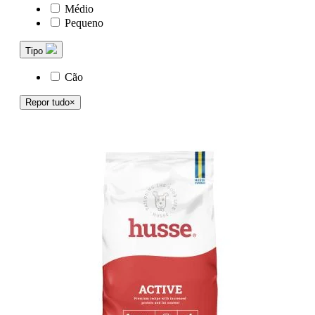
Médio
Pequeno
Tipo
Cão
Repor tudo
×