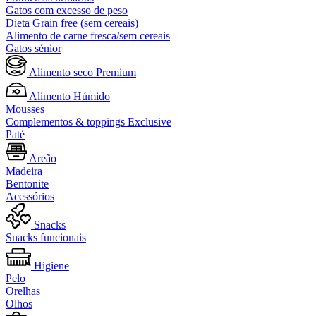
Gatos com excesso de peso
Dieta Grain free (sem cereais)
Alimento de carne fresca/sem cereais
Gatos sénior
Alimento seco Premium
Alimento Húmido
Mousses
Complementos & toppings Exclusive
Paté
Areão
Madeira
Bentonite
Acessórios
Snacks
Snacks funcionais
Higiene
Pelo
Orelhas
Olhos