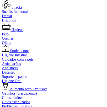
Snacks
Snacks funcionais
Dental
Biscoitos
Higiene
Pelo
Orelhas
Olhos
Suplementos
Higiene Intestinal
Cuidados com a pele
Articulações
Anti stress
Digestão
Suporte hepático
Higiene Oral
Alimento seco Exclusive
Gatinhos (crescimento)
Gatos adultos
Gatos esterilizados
Problemas urinários