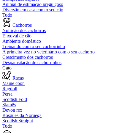
Animal de estimação preguiçoso
Diversão em casa com o seu cão
Tudo
Cachorros
Nutrição dos cachorros
Enxoval de cão
Ambiente doméstico
Treinando com o seu cachorrinho
A primeira vez no veterinário com o seu cachorro
Crescimento dos cachorros
Desparasitação de cachorrinhos
Gato
Raças
Maine coon
Ragdoll
Persa
Scottish Fold
Siamês
Devon rex
Bosques da Noruega
Scottish Straight
Tudo