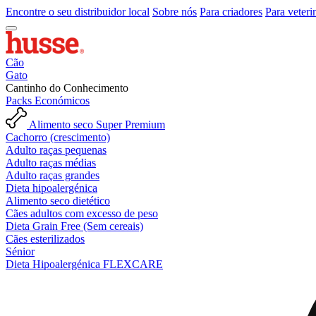
Encontre o seu distribuidor local
Sobre nós
Para criadores
Para veteri
Cão
Gato
Cantinho do Conhecimento
Packs Económicos
Alimento seco Super Premium
Cachorro (crescimento)
Adulto raças pequenas
Adulto raças médias
Adulto raças grandes
Dieta hipoalergénica
Alimento seco dietético
Cães adultos com excesso de peso
Dieta Grain Free (Sem cereais)
Cães esterilizados
Sénior
Dieta Hipoalergénica FLEXCARE