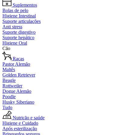
Suplementos
Bolas de pelo
Higiene Intestinal
Suporte articulações
Anti stress
Suporte digestivo
Suporte hepático
Higiene Oral
Cão
Raças
Pastor Alemão
Maltês
Golden Retriever
Beagle
Rottweiler
Dogue Alemão
Poodle
Husky Siberiano
Tudo
Nutrição e saúde
Higiene e Cuidado
Após esterilização
Brinquedos seguros