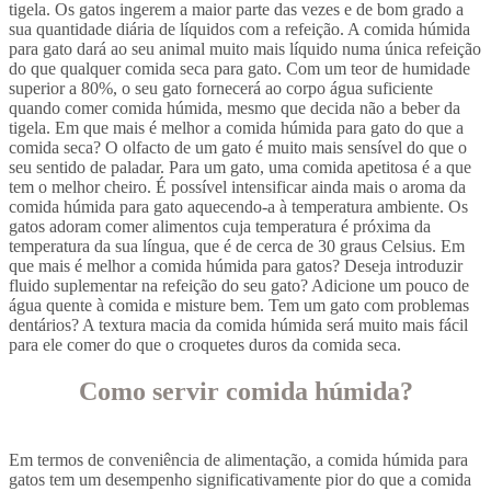
tigela. Os gatos ingerem a maior parte das vezes e de bom grado a
sua quantidade diária de líquidos com a refeição. A comida húmida
para gato dará ao seu animal muito mais líquido numa única refeição
do que qualquer comida seca para gato. Com um teor de humidade
superior a 80%, o seu gato fornecerá ao corpo água suficiente
quando comer comida húmida, mesmo que decida não a beber da
tigela. Em que mais é melhor a comida húmida para gato do que a
comida seca? O olfacto de um gato é muito mais sensível do que o
seu sentido de paladar. Para um gato, uma comida apetitosa é a que
tem o melhor cheiro. É possível intensificar ainda mais o aroma da
comida húmida para gato aquecendo-a à temperatura ambiente. Os
gatos adoram comer alimentos cuja temperatura é próxima da
temperatura da sua língua, que é de cerca de 30 graus Celsius. Em
que mais é melhor a comida húmida para gatos? Deseja introduzir
fluido suplementar na refeição do seu gato? Adicione um pouco de
água quente à comida e misture bem. Tem um gato com problemas
dentários? A textura macia da comida húmida será muito mais fácil
para ele comer do que o croquetes duros da comida seca.
Como servir comida húmida?
Em termos de conveniência de alimentação, a comida húmida para
gatos tem um desempenho significativamente pior do que a comida