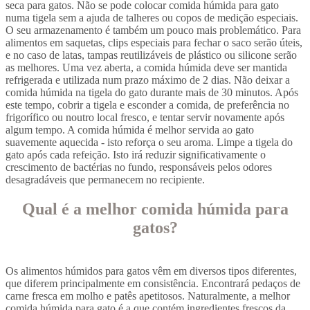
seca para gatos. Não se pode colocar comida húmida para gato
numa tigela sem a ajuda de talheres ou copos de medição especiais.
O seu armazenamento é também um pouco mais problemático. Para
alimentos em saquetas, clips especiais para fechar o saco serão úteis,
e no caso de latas, tampas reutilizáveis de plástico ou silicone serão
as melhores. Uma vez aberta, a comida húmida deve ser mantida
refrigerada e utilizada num prazo máximo de 2 dias. Não deixar a
comida húmida na tigela do gato durante mais de 30 minutos. Após
este tempo, cobrir a tigela e esconder a comida, de preferência no
frigorífico ou noutro local fresco, e tentar servir novamente após
algum tempo. A comida húmida é melhor servida ao gato
suavemente aquecida - isto reforça o seu aroma. Limpe a tigela do
gato após cada refeição. Isto irá reduzir significativamente o
crescimento de bactérias no fundo, responsáveis pelos odores
desagradáveis que permanecem no recipiente.
Qual é a melhor comida húmida para
gatos?
Os alimentos húmidos para gatos vêm em diversos tipos diferentes,
que diferem principalmente em consistência. Encontrará pedaços de
carne fresca em molho e patês apetitosos. Naturalmente, a melhor
comida húmida para gato é a que contém ingredientes frescos da