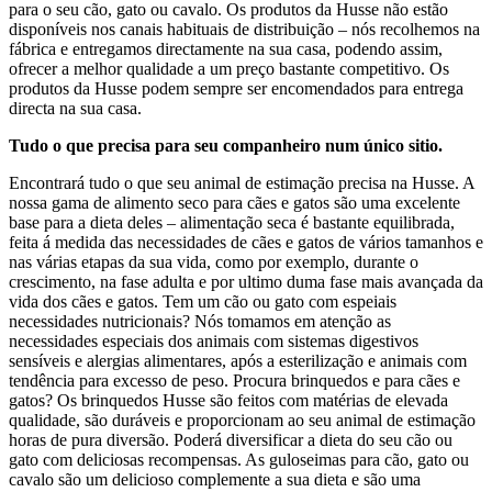
para o seu cão, gato ou cavalo. Os produtos da Husse não estão
disponíveis nos canais habituais de distribuição – nós recolhemos na
fábrica e entregamos directamente na sua casa, podendo assim,
ofrecer a melhor qualidade a um preço bastante competitivo. Os
produtos da Husse podem sempre ser encomendados para entrega
directa na sua casa.
Tudo o que precisa para seu companheiro num único sitio.
Encontrará tudo o que seu animal de estimação precisa na Husse. A
nossa gama de alimento seco para cães e gatos são uma excelente
base para a dieta deles – alimentação seca é bastante equilibrada,
feita á medida das necessidades de cães e gatos de vários tamanhos e
nas várias etapas da sua vida, como por exemplo, durante o
crescimento, na fase adulta e por ultimo duma fase mais avançada da
vida dos cães e gatos. Tem um cão ou gato com espeiais
necessidades nutricionais? Nós tomamos em atenção as
necessidades especiais dos animais com sistemas digestivos
sensíveis e alergias alimentares, após a esterilização e animais com
tendência para excesso de peso. Procura brinquedos e para cães e
gatos? Os brinquedos Husse são feitos com matérias de elevada
qualidade, são duráveis e proporcionam ao seu animal de estimação
horas de pura diversão. Poderá diversificar a dieta do seu cão ou
gato com deliciosas recompensas. As guloseimas para cão, gato ou
cavalo são um delicioso complemente a sua dieta e são uma