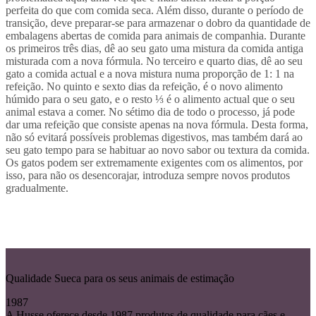
perfeita do que com comida seca. Além disso, durante o período de
transição, deve preparar-se para armazenar o dobro da quantidade de
embalagens abertas de comida para animais de companhia. Durante
os primeiros três dias, dê ao seu gato uma mistura da comida antiga
misturada com a nova fórmula. No terceiro e quarto dias, dê ao seu
gato a comida actual e a nova mistura numa proporção de 1: 1 na
refeição. No quinto e sexto dias da refeição, é o novo alimento
húmido para o seu gato, e o resto ⅓ é o alimento actual que o seu
animal estava a comer. No sétimo dia de todo o processo, já pode
dar uma refeição que consiste apenas na nova fórmula. Desta forma,
não só evitará possíveis problemas digestivos, mas também dará ao
seu gato tempo para se habituar ao novo sabor ou textura da comida.
Os gatos podem ser extremamente exigentes com os alimentos, por
isso, para não os desencorajar, introduza sempre novos produtos
gradualmente.
Qualidade Sueca para os seus animais de estimação
1987
A Husse oferece desde 1987 produtos de qualidade para cães e