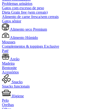
Problemas urinários
Gatos com excesso de peso
Dieta Grain free (sem cereais)
Alimento de carne fresca/sem cereais
Gatos sénior
Alimento seco Premium
Alimento Húmido
Mousses
Complementos & toppings Exclusive
Paté
Areão
Madeira
Bentonite
Acessórios
Snacks
Snacks funcionais
Higiene
Pelo
Orelhas