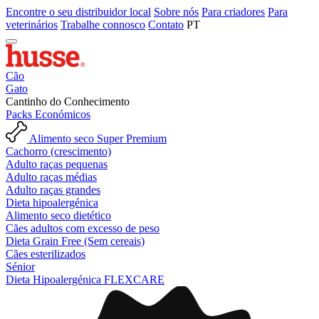
Encontre o seu distribuidor local
Sobre nós
Para criadores
Para
veterinários
Trabalhe connosco
Contato
PT
Cão
Gato
Cantinho do Conhecimento
Packs Económicos
Alimento seco Super Premium
Cachorro (crescimento)
Adulto raças pequenas
Adulto raças médias
Adulto raças grandes
Dieta hipoalergénica
Alimento seco dietético
Cães adultos com excesso de peso
Dieta Grain Free (Sem cereais)
Cães esterilizados
Sénior
Dieta Hipoalergénica FLEXCARE