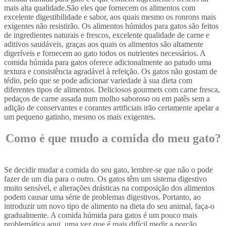
mais alta qualidade.São eles que fornecem os alimentos com
excelente digestibilidade e sabor, aos quais mesmo os ronrons mais
exigentes não resistirão. Os alimentos húmidos para gatos são feitos
de ingredientes naturais e frescos, excelente qualidade de carne e
aditivos saudáveis, graças aos quais os alimentos são altamente
digeríveis e fornecem ao gato todos os nutrientes necessários. A
comida húmida para gatos oferece adicionalmente ao patudo uma
textura e consistência agradável à refeição. Os gatos não gostam de
tédio, pelo que se pode adicionar variedade à sua dieta com
diferentes tipos de alimentos. Deliciosos gourmets com carne fresca,
pedaços de carne assada num molho saboroso ou em patês sem a
adição de conservantes e corantes artificiais irão certamente apelar a
um pequeno gatinho, mesmo os mais exigentes.
Como é que mudo a comida do meu gato?
Se decidir mudar a comida do seu gato, lembre-se que não o pode
fazer de um dia para o outro. Os gatos têm um sistema digestivo
muito sensível, e alterações drásticas na composição dos alimentos
podem causar uma série de problemas digestivos. Portanto, ao
introduzir um novo tipo de alimento na dieta do seu animal, faça-o
gradualmente. A comida húmida para gatos é um pouco mais
problemática aqui, uma vez que é mais difícil medir a porção