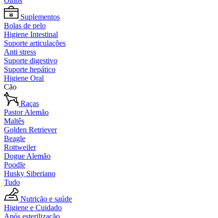
Olhos
Suplementos
Bolas de pelo
Higiene Intestinal
Suporte articulações
Anti stress
Suporte digestivo
Suporte hepático
Higiene Oral
Cão
Raças
Pastor Alemão
Maltês
Golden Retriever
Beagle
Rottweiler
Dogue Alemão
Poodle
Husky Siberiano
Tudo
Nutrição e saúde
Higiene e Cuidado
Após esterilização