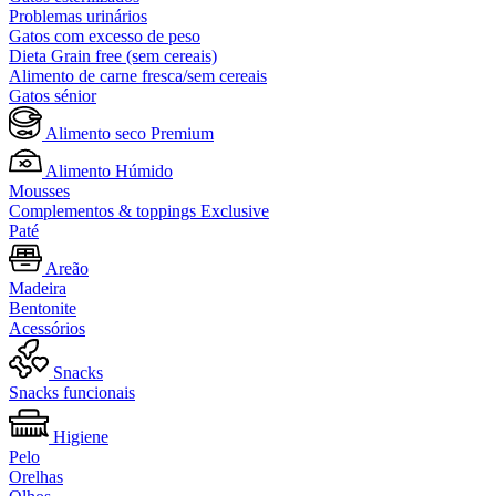
Problemas urinários
Gatos com excesso de peso
Dieta Grain free (sem cereais)
Alimento de carne fresca/sem cereais
Gatos sénior
Alimento seco Premium
Alimento Húmido
Mousses
Complementos & toppings Exclusive
Paté
Areão
Madeira
Bentonite
Acessórios
Snacks
Snacks funcionais
Higiene
Pelo
Orelhas