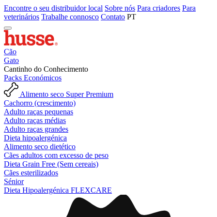
Encontre o seu distribuidor local
Sobre nós
Para criadores
Para
veterinários
Trabalhe connosco
Contato
PT
Cão
Gato
Cantinho do Conhecimento
Packs Económicos
Alimento seco Super Premium
Cachorro (crescimento)
Adulto raças pequenas
Adulto raças médias
Adulto raças grandes
Dieta hipoalergénica
Alimento seco dietético
Cães adultos com excesso de peso
Dieta Grain Free (Sem cereais)
Cães esterilizados
Sénior
Dieta Hipoalergénica FLEXCARE