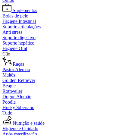
Olhos
Suplementos
Bolas de pelo
Higiene Intestinal
Suporte articulações
Anti stress
Suporte digestivo
Suporte hepático
Higiene Oral
Cão
Raças
Pastor Alemão
Maltês
Golden Retriever
Beagle
Rottweiler
Dogue Alemão
Poodle
Husky Siberiano
Tudo
Nutrição e saúde
Higiene e Cuidado
Após esterilização