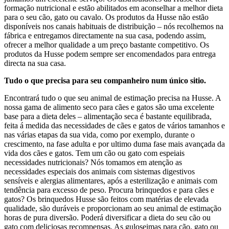
formação nutricional e estão abilitados em aconselhar a melhor dieta
para o seu cão, gato ou cavalo. Os produtos da Husse não estão
disponíveis nos canais habituais de distribuição – nós recolhemos na
fábrica e entregamos directamente na sua casa, podendo assim,
ofrecer a melhor qualidade a um preço bastante competitivo. Os
produtos da Husse podem sempre ser encomendados para entrega
directa na sua casa.
Tudo o que precisa para seu companheiro num único sitio.
Encontrará tudo o que seu animal de estimação precisa na Husse. A
nossa gama de alimento seco para cães e gatos são uma excelente
base para a dieta deles – alimentação seca é bastante equilibrada,
feita á medida das necessidades de cães e gatos de vários tamanhos e
nas várias etapas da sua vida, como por exemplo, durante o
crescimento, na fase adulta e por ultimo duma fase mais avançada da
vida dos cães e gatos. Tem um cão ou gato com espeiais
necessidades nutricionais? Nós tomamos em atenção as
necessidades especiais dos animais com sistemas digestivos
sensíveis e alergias alimentares, após a esterilização e animais com
tendência para excesso de peso. Procura brinquedos e para cães e
gatos? Os brinquedos Husse são feitos com matérias de elevada
qualidade, são duráveis e proporcionam ao seu animal de estimação
horas de pura diversão. Poderá diversificar a dieta do seu cão ou
gato com deliciosas recompensas. As guloseimas para cão, gato ou