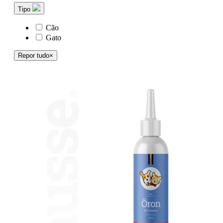
Tipo
Cão
Gato
Repor tudo
×