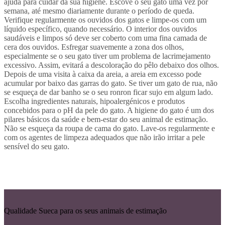
ajuda para cuidar da sua higiene. Escove o seu gato uma vez por
semana, até mesmo diariamente durante o período de queda.
Verifique regularmente os ouvidos dos gatos e limpe-os com um
líquido específico, quando necessário. O interior dos ouvidos
saudáveis e limpos só deve ser coberto com uma fina camada de
cera dos ouvidos. Esfregar suavemente a zona dos olhos,
especialmente se o seu gato tiver um problema de lacrimejamento
excessivo. Assim, evitará a descoloração do pêlo debaixo dos olhos.
Depois de uma visita à caixa da areia, a areia em excesso pode
acumular por baixo das garras do gato. Se tiver um gato de rua, não
se esqueça de dar banho se o seu ronron ficar sujo em algum lado.
Escolha ingredientes naturais, hipoalergénicos e produtos
concebidos para o pH da pele do gato. A higiene do gato é um dos
pilares básicos da saúde e bem-estar do seu animal de estimação.
Não se esqueça da roupa de cama do gato. Lave-os regularmente e
com os agentes de limpeza adequados que não irão irritar a pele
sensível do seu gato.
Qualidade Sueca para os seus animais de estimação