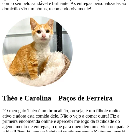
com o seu pelo saudável e brilhante. As entregas personalizadas ao
domicílio são um bónus, recomendo vivamente!
Théo e Carolina – Paços de Ferreira
“O meu gato Théo é um brincalhão, ou seja, é um filhote muito
ativo e adora esta comida dele. Não o vejo a comer outra! Fiz a
primeira encomenda online e apercebi-me logo da facilidade do
agendamento de entregas, o que para quem tem uma vida ocupada é
o ideal! Para já, por ser bebé vai continuar com a Kattunge, mas já