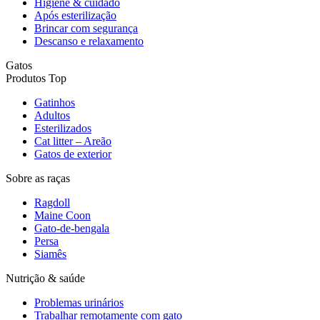
Higiene & cuidado
Após esterilização
Brincar com segurança
Descanso e relaxamento
Gatos
Produtos Top
Gatinhos
Adultos
Esterilizados
Cat litter – Areão
Gatos de exterior
Sobre as raças
Ragdoll
Maine Coon
Gato-de-bengala
Persa
Siamês
Nutrição & saúde
Problemas urinários
Trabalhar remotamente com gato