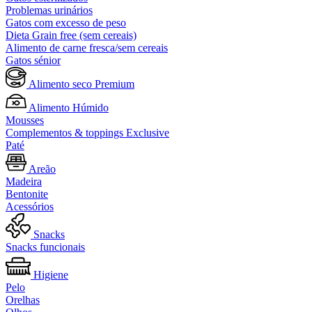
Problemas urinários
Gatos com excesso de peso
Dieta Grain free (sem cereais)
Alimento de carne fresca/sem cereais
Gatos sénior
Alimento seco Premium
Alimento Húmido
Mousses
Complementos & toppings Exclusive
Paté
Areão
Madeira
Bentonite
Acessórios
Snacks
Snacks funcionais
Higiene
Pelo
Orelhas