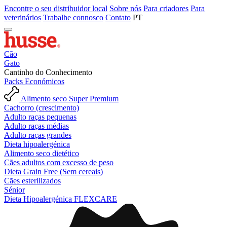
Encontre o seu distribuidor local
Sobre nós
Para criadores
Para
veterinários
Trabalhe connosco
Contato
PT
Cão
Gato
Cantinho do Conhecimento
Packs Económicos
Alimento seco Super Premium
Cachorro (crescimento)
Adulto raças pequenas
Adulto raças médias
Adulto raças grandes
Dieta hipoalergénica
Alimento seco dietético
Cães adultos com excesso de peso
Dieta Grain Free (Sem cereais)
Cães esterilizados
Sénior
Dieta Hipoalergénica FLEXCARE