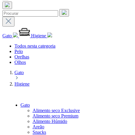
Gato
Higiene
Todos nesta categoria
Pelo
Orelhas
Olhos
Gato
Higiene
Gato
Alimento seco Exclusive
Alimento seco Premium
Alimento Húmido
Areão
Snacks