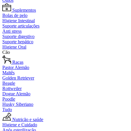
Olhos
Suplementos
Bolas de pelo
Higiene Intestinal
Suporte articulações
Anti stress
Suporte digestivo
Suporte hepático
Higiene Oral
Cão
Raças
Pastor Alemão
Maltês
Golden Retriever
Beagle
Rottweiler
Dogue Alemão
Poodle
Husky Siberiano
Tudo
Nutrição e saúde
Higiene e Cuidado
Após esterilização