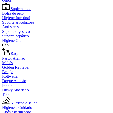
Olhos
Suplementos
Bolas de pelo
Higiene Intestinal
Suporte articulações
Anti stress
Suporte digestivo
Suporte hepático
Higiene Oral
Cão
Raças
Pastor Alemão
Maltês
Golden Retriever
Beagle
Rottweiler
Dogue Alemão
Poodle
Husky Siberiano
Tudo
Nutrição e saúde
Higiene e Cuidado
Após esterilização