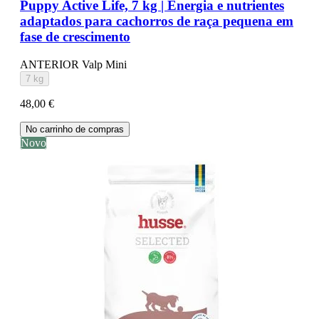
Puppy Active Life, 7 kg | Energia e nutrientes
adaptados para cachorros de raça pequena em
fase de crescimento
ANTERIOR Valp Mini
7 kg
48,00 €
No carrinho de compras
Novo