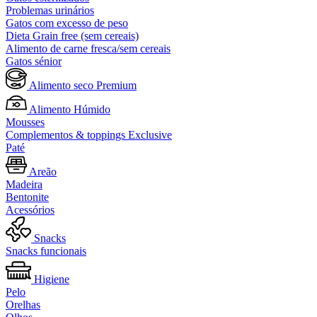
Problemas urinários
Gatos com excesso de peso
Dieta Grain free (sem cereais)
Alimento de carne fresca/sem cereais
Gatos sénior
Alimento seco Premium
Alimento Húmido
Mousses
Complementos & toppings Exclusive
Paté
Areão
Madeira
Bentonite
Acessórios
Snacks
Snacks funcionais
Higiene
Pelo
Orelhas