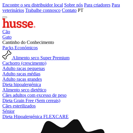
Encontre o seu distribuidor local
Sobre nós
Para criadores
Para
veterinários
Trabalhe connosco
Contato
PT
Cão
Gato
Cantinho do Conhecimento
Packs Económicos
Alimento seco Super Premium
Cachorro (crescimento)
Adulto raças pequenas
Adulto raças médias
Adulto raças grandes
Dieta hipoalergénica
Alimento seco dietético
Cães adultos com excesso de peso
Dieta Grain Free (Sem cereais)
Cães esterilizados
Sénior
Dieta Hipoalergénica FLEXCARE