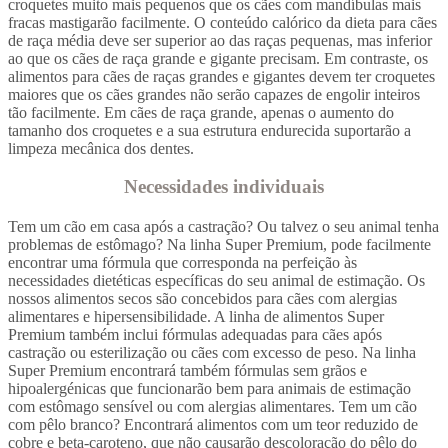
croquetes muito mais pequenos que os cães com mandíbulas mais
fracas mastigarão facilmente. O conteúdo calórico da dieta para cães
de raça média deve ser superior ao das raças pequenas, mas inferior
ao que os cães de raça grande e gigante precisam. Em contraste, os
alimentos para cães de raças grandes e gigantes devem ter croquetes
maiores que os cães grandes não serão capazes de engolir inteiros
tão facilmente. Em cães de raça grande, apenas o aumento do
tamanho dos croquetes e a sua estrutura endurecida suportarão a
limpeza mecânica dos dentes.
Necessidades individuais
Tem um cão em casa após a castração? Ou talvez o seu animal tenha
problemas de estômago? Na linha Super Premium, pode facilmente
encontrar uma fórmula que corresponda na perfeição às
necessidades dietéticas específicas do seu animal de estimação. Os
nossos alimentos secos são concebidos para cães com alergias
alimentares e hipersensibilidade. A linha de alimentos Super
Premium também inclui fórmulas adequadas para cães após
castração ou esterilização ou cães com excesso de peso. Na linha
Super Premium encontrará também fórmulas sem grãos e
hipoalergénicas que funcionarão bem para animais de estimação
com estômago sensível ou com alergias alimentares. Tem um cão
com pêlo branco? Encontrará alimentos com um teor reduzido de
cobre e beta-caroteno, que não causarão descoloração do pêlo do