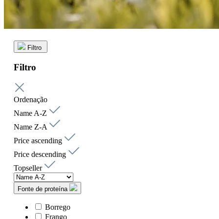
Filtro
Filtro
Ordenação
Name A-Z
Name Z-A
Price ascending
Price descending
Topseller
Fonte de proteína
Borrego
Frango