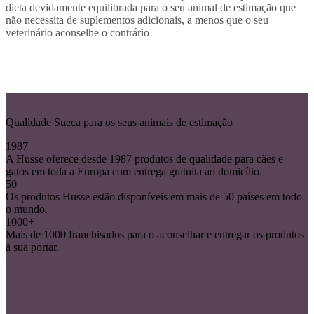
dieta devidamente equilibrada para o seu animal de estimação que
não necessita de suplementos adicionais, a menos que o seu
veterinário aconselhe o contrário
Qualidade Sueca para os seus animais de estimação
1987
A Husse oferece desde 1987 produtos de qualidade para cães e
gatos em toda a Europa com entrega gratuita ao domicílio.
50+
Os produtos Husse estão disponíveis em mais de 50 países em todo
o mundo.
1000+
Mais de 1000 franchisados para o aconselhar e entregar os produtos
à sua portar.