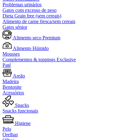
Problemas urinários
Gatos com excesso de peso
Dieta Grain free (sem cereais)
Alimento de carne fresca/sem cereais
Gatos sénior
Alimento seco Premium
Alimento Húmido
Mousses
Complementos & toppings Exclusive
Paté
Areão
Madeira
Bentonite
Acessórios
Snacks
Snacks funcionais
Higiene
Pelo
Orelhas