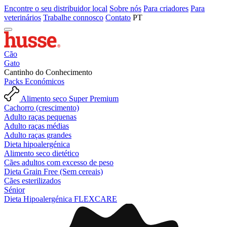
Encontre o seu distribuidor local
Sobre nós
Para criadores
Para
veterinários
Trabalhe connosco
Contato
PT
Cão
Gato
Cantinho do Conhecimento
Packs Económicos
Alimento seco Super Premium
Cachorro (crescimento)
Adulto raças pequenas
Adulto raças médias
Adulto raças grandes
Dieta hipoalergénica
Alimento seco dietético
Cães adultos com excesso de peso
Dieta Grain Free (Sem cereais)
Cães esterilizados
Sénior
Dieta Hipoalergénica FLEXCARE