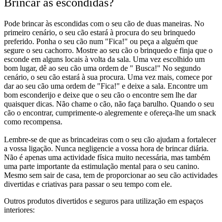
Brincar às escondidas?
Pode brincar às escondidas com o seu cão de duas maneiras. No
primeiro cenário, o seu cão estará à procura do seu brinquedo
preferido. Ponha o seu cão num "Fica!" ou peça a alguém que
segure o seu cachorro. Mostre ao seu cão o brinquedo e finja que o
esconde em alguns locais à volta da sala. Uma vez escolhido um
bom lugar, dê ao seu cão uma ordem de " Busca!" No segundo
cenário, o seu cão estará à sua procura. Uma vez mais, comece por
dar ao seu cão uma ordem de "Fica!" e deixe a sala. Encontre um
bom esconderijo e deixe que o seu cão o encontre sem lhe dar
quaisquer dicas. Não chame o cão, não faça barulho. Quando o seu
cão o encontrar, cumprimente-o alegremente e ofereça-lhe um snack
como recompensa.
Lembre-se de que as brincadeiras com o seu cão ajudam a fortalecer
a vossa ligação. Nunca negligencie a vossa hora de brincar diária.
Não é apenas uma actividade física muito necessária, mas também
uma parte importante da estimulação mental para o seu canino.
Mesmo sem sair de casa, tem de proporcionar ao seu cão actividades
divertidas e criativas para passar o seu tempo com ele.
Outros produtos divertidos e seguros para utilização em espaços
interiores: