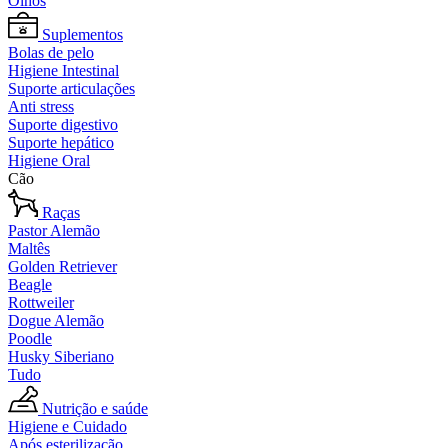
Olhos
Suplementos
Bolas de pelo
Higiene Intestinal
Suporte articulações
Anti stress
Suporte digestivo
Suporte hepático
Higiene Oral
Cão
Raças
Pastor Alemão
Maltês
Golden Retriever
Beagle
Rottweiler
Dogue Alemão
Poodle
Husky Siberiano
Tudo
Nutrição e saúde
Higiene e Cuidado
Após esterilização