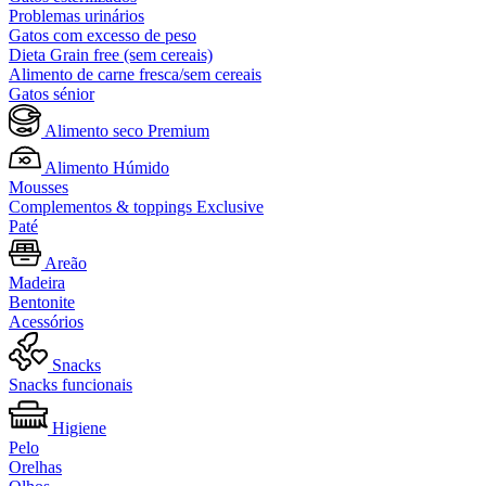
Problemas urinários
Gatos com excesso de peso
Dieta Grain free (sem cereais)
Alimento de carne fresca/sem cereais
Gatos sénior
Alimento seco Premium
Alimento Húmido
Mousses
Complementos & toppings Exclusive
Paté
Areão
Madeira
Bentonite
Acessórios
Snacks
Snacks funcionais
Higiene
Pelo
Orelhas