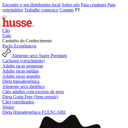
Encontre o seu distribuidor local
Sobre nós
Para criadores
Para
veterinários
Trabalhe connosco
Contato
PT
Cão
Gato
Cantinho do Conhecimento
Packs Económicos
Alimento seco Super Premium
Cachorro (crescimento)
Adulto raças pequenas
Adulto raças médias
Adulto raças grandes
Dieta hipoalergénica
Alimento seco dietético
Cães adultos com excesso de peso
Dieta Grain Free (Sem cereais)
Cães esterilizados
Sénior
Dieta Hipoalergénica FLEXCARE