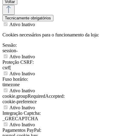
Voltar
Tecnicamente obrigatórios
Ativo
Inativo
Cookies necessários para o funcionamento da loja:
Sessão:
session-
Ativo
Inativo
Proteção CSRF:
csrf[
Ativo
Inativo
Fuso horário:
timezone
Ativo
Inativo
cookie.groupRequiredAccepted:
cookie-preference
Ativo
Inativo
Integração Captcha:
_GRECAPTCHA
Ativo
Inativo
Pagamentos PayPal:
paypal-cookie-key