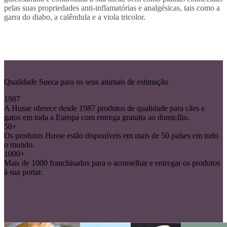
pelas suas propriedades anti-inflamatórias e analgésicas, tais como a
garra do diabo, a calêndula e a viola tricolor.
Qualidade Sueca para os seus animais de estimação
1987
A Husse oferece desde 1987 produtos de qualidade para cães e
gatos em toda a Europa com entrega gratuita ao domicílio.
50+
Os produtos Husse estão disponíveis em mais de 50 países em todo
o mundo.
1000+
Mais de 1000 franchisados para o aconselhar e entregar os produtos
à sua portar.