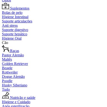
Olhos
Suplementos
Bolas de pelo
Higiene Intestinal
Suporte articulações
Anti stress
Suporte digestivo
Suporte hepático
Higiene Oral
Cão
Raças
Pastor Alemão
Maltês
Golden Retriever
Beagle
Rottweiler
Dogue Alemão
Poodle
Husky Siberiano
Tudo
Nutrição e saúde
Higiene e Cuidado
Após esterilização