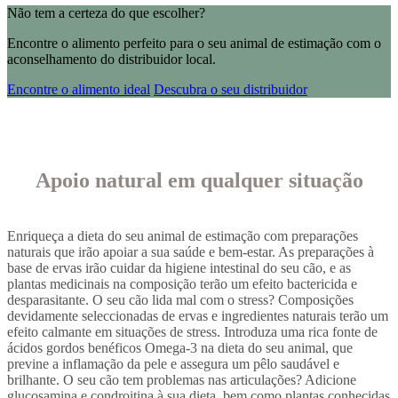
Não tem a certeza do que escolher?
Encontre o alimento perfeito para o seu animal de estimação com o
aconselhamento do distribuidor local.
Encontre o alimento ideal
Descubra o seu distribuidor
Apoio natural em qualquer situação
Enriqueça a dieta do seu animal de estimação com preparações
naturais que irão apoiar a sua saúde e bem-estar. As preparações à
base de ervas irão cuidar da higiene intestinal do seu cão, e as
plantas medicinais na composição terão um efeito bactericida e
desparasitante. O seu cão lida mal com o stress? Composições
devidamente seleccionadas de ervas e ingredientes naturais terão um
efeito calmante em situações de stress. Introduza uma rica fonte de
ácidos gordos benéficos Omega-3 na dieta do seu animal, que
previne a inflamação da pele e assegura um pêlo saudável e
brilhante. O seu cão tem problemas nas articulações? Adicione
glucosamina e condroitina à sua dieta, bem como plantas conhecidas