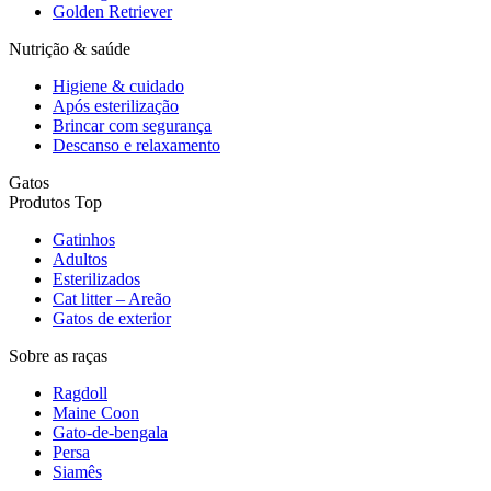
Golden Retriever
Nutrição & saúde
Higiene & cuidado
Após esterilização
Brincar com segurança
Descanso e relaxamento
Gatos
Produtos Top
Gatinhos
Adultos
Esterilizados
Cat litter – Areão
Gatos de exterior
Sobre as raças
Ragdoll
Maine Coon
Gato-de-bengala
Persa
Siamês