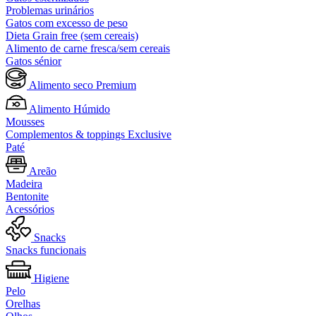
Problemas urinários
Gatos com excesso de peso
Dieta Grain free (sem cereais)
Alimento de carne fresca/sem cereais
Gatos sénior
Alimento seco Premium
Alimento Húmido
Mousses
Complementos & toppings Exclusive
Paté
Areão
Madeira
Bentonite
Acessórios
Snacks
Snacks funcionais
Higiene
Pelo
Orelhas