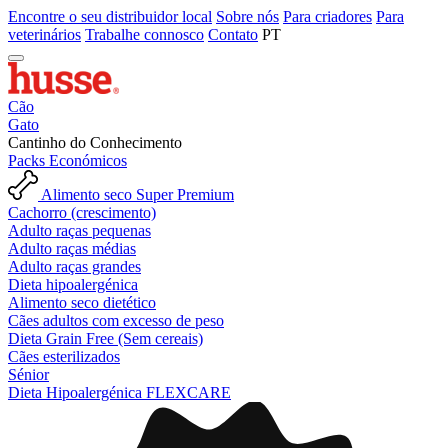
Encontre o seu distribuidor local
Sobre nós
Para criadores
Para
veterinários
Trabalhe connosco
Contato
PT
Cão
Gato
Cantinho do Conhecimento
Packs Económicos
Alimento seco Super Premium
Cachorro (crescimento)
Adulto raças pequenas
Adulto raças médias
Adulto raças grandes
Dieta hipoalergénica
Alimento seco dietético
Cães adultos com excesso de peso
Dieta Grain Free (Sem cereais)
Cães esterilizados
Sénior
Dieta Hipoalergénica FLEXCARE