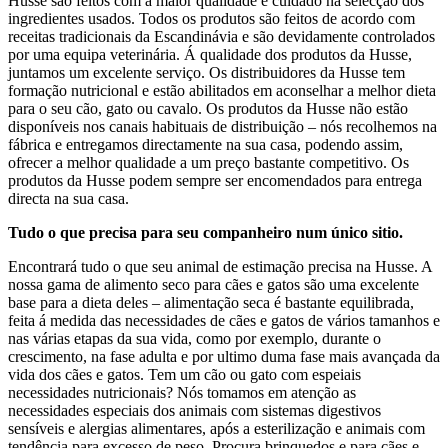
Husse são feitos com a maior qualidade e cuidado na selecção dos
ingredientes usados. Todos os produtos são feitos de acordo com
receitas tradicionais da Escandinávia e são devidamente controlados
por uma equipa veterinária. Á qualidade dos produtos da Husse,
juntamos um excelente serviço. Os distribuidores da Husse tem
formação nutricional e estão abilitados em aconselhar a melhor dieta
para o seu cão, gato ou cavalo. Os produtos da Husse não estão
disponíveis nos canais habituais de distribuição – nós recolhemos na
fábrica e entregamos directamente na sua casa, podendo assim,
ofrecer a melhor qualidade a um preço bastante competitivo. Os
produtos da Husse podem sempre ser encomendados para entrega
directa na sua casa.
Tudo o que precisa para seu companheiro num único sitio.
Encontrará tudo o que seu animal de estimação precisa na Husse. A
nossa gama de alimento seco para cães e gatos são uma excelente
base para a dieta deles – alimentação seca é bastante equilibrada,
feita á medida das necessidades de cães e gatos de vários tamanhos e
nas várias etapas da sua vida, como por exemplo, durante o
crescimento, na fase adulta e por ultimo duma fase mais avançada da
vida dos cães e gatos. Tem um cão ou gato com espeiais
necessidades nutricionais? Nós tomamos em atenção as
necessidades especiais dos animais com sistemas digestivos
sensíveis e alergias alimentares, após a esterilização e animais com
tendência para excesso de peso. Procura brinquedos e para cães e