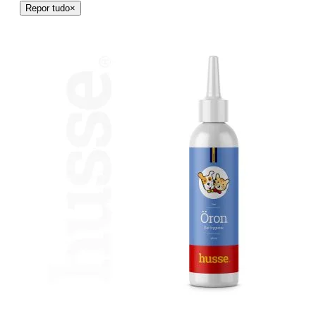
Repor tudo
×