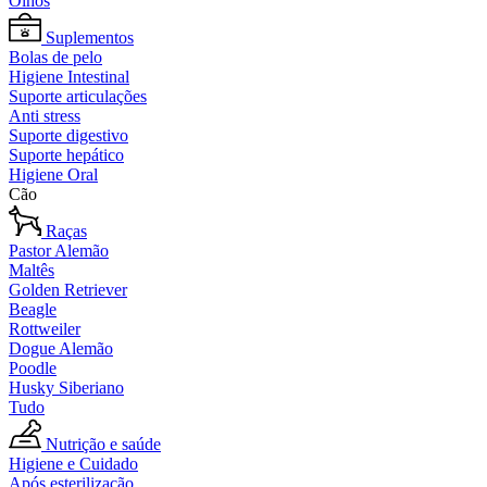
Olhos
Suplementos
Bolas de pelo
Higiene Intestinal
Suporte articulações
Anti stress
Suporte digestivo
Suporte hepático
Higiene Oral
Cão
Raças
Pastor Alemão
Maltês
Golden Retriever
Beagle
Rottweiler
Dogue Alemão
Poodle
Husky Siberiano
Tudo
Nutrição e saúde
Higiene e Cuidado
Após esterilização