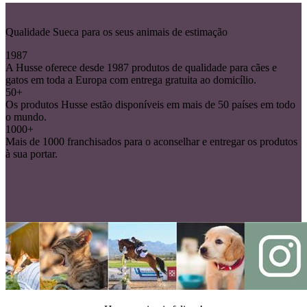
Qualidade Sueca para os seus animais de estimação
1987
A Husse oferece desde 1987 produtos de qualidade para cães e
gatos em toda a Europa com entrega gratuita ao domicílio.
50+
Os produtos Husse estão disponíveis em mais de 50 países em todo
o mundo.
1000+
Mais de 1000 franchisados para o aconselhar e entregar os produtos
à sua portar.