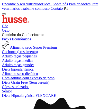
Encontre o seu distribuidor local
Sobre nós
Para criadores
Para
veterinários
Trabalhe connosco
Contato
PT
Cão
Gato
Cantinho do Conhecimento
Packs Económicos
Alimento seco Super Premium
Cachorro (crescimento)
Adulto raças pequenas
Adulto raças médias
Adulto raças grandes
Dieta hipoalergénica
Alimento seco dietético
Cães adultos com excesso de peso
Dieta Grain Free (Sem cereais)
Cães esterilizados
Sénior
Dieta Hipoalergénica FLEXCARE