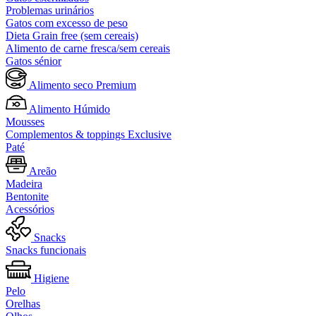
Problemas urinários
Gatos com excesso de peso
Dieta Grain free (sem cereais)
Alimento de carne fresca/sem cereais
Gatos sénior
Alimento seco Premium
Alimento Húmido
Mousses
Complementos & toppings Exclusive
Paté
Areão
Madeira
Bentonite
Acessórios
Snacks
Snacks funcionais
Higiene
Pelo
Orelhas