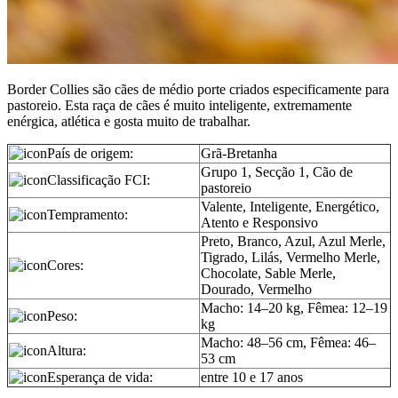
Border Collies são cães de médio porte criados especificamente para
pastoreio. Esta raça de cães é muito inteligente, extremamente
enérgica, atlética e gosta muito de trabalhar.
País de origem:
Grã-Bretanha
Grupo 1, Secção 1, Cão de
Classificação FCI:
pastoreio
Valente, Inteligente, Energético,
Tempramento:
Atento e Responsivo
Preto, Branco, Azul, Azul Merle,
Tigrado, Lilás, Vermelho Merle,
Cores:
Chocolate, Sable Merle,
Dourado, Vermelho
Macho: 14–20 kg, Fêmea: 12–19
Peso:
kg
Macho: 48–56 cm, Fêmea: 46–
Altura:
53 cm
Esperança de vida:
entre 10 e 17 anos