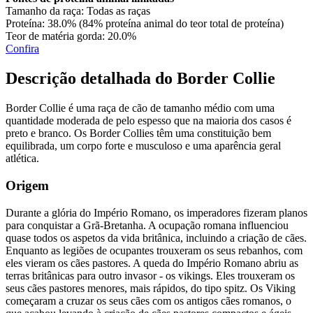
Tamanho da raça:
Todas as raças
Proteína:
38.0% (84% proteína animal do teor total de proteína)
Teor de matéria gorda:
20.0%
Confira
Descrição detalhada do Border Collie
Border Collie é uma raça de cão de tamanho médio com uma
quantidade moderada de pelo espesso que na maioria dos casos é
preto e branco. Os Border Collies têm uma constituição bem
equilibrada, um corpo forte e musculoso e uma aparência geral
atlética.
Origem
Durante a glória do Império Romano, os imperadores fizeram planos
para conquistar a Grã-Bretanha. A ocupação romana influenciou
quase todos os aspetos da vida britânica, incluindo a criação de cães.
Enquanto as legiões de ocupantes trouxeram os seus rebanhos, com
eles vieram os cães pastores. A queda do Império Romano abriu as
terras britânicas para outro invasor - os vikings. Eles trouxeram os
seus cães pastores menores, mais rápidos, do tipo spitz. Os Viking
começaram a cruzar os seus cães com os antigos cães romanos, o