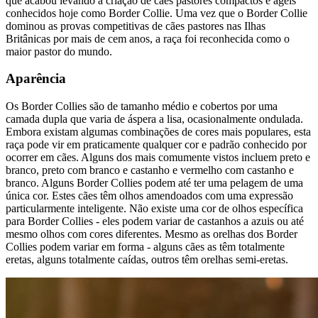
que acabou levando à criação de cães pastores compactos e ágeis
conhecidos hoje como Border Collie. Uma vez que o Border Collie
dominou as provas competitivas de cães pastores nas Ilhas
Britânicas por mais de cem anos, a raça foi reconhecida como o
maior pastor do mundo.
Aparência
Os Border Collies são de tamanho médio e cobertos por uma
camada dupla que varia de áspera a lisa, ocasionalmente ondulada.
Embora existam algumas combinações de cores mais populares, esta
raça pode vir em praticamente qualquer cor e padrão conhecido por
ocorrer em cães. Alguns dos mais comumente vistos incluem preto e
branco, preto com branco e castanho e vermelho com castanho e
branco. Alguns Border Collies podem até ter uma pelagem de uma
única cor. Estes cães têm olhos amendoados com uma expressão
particularmente inteligente. Não existe uma cor de olhos específica
para Border Collies - eles podem variar de castanhos a azuis ou até
mesmo olhos com cores diferentes. Mesmo as orelhas dos Border
Collies podem variar em forma - alguns cães as têm totalmente
eretas, alguns totalmente caídas, outros têm orelhas semi-eretas.