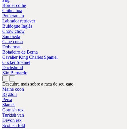
Pug
Border collie
Chihuahua
Pomeranian
Labrador retriever
Buldogue Inglês
Chow chow
Samoieda
Cane corso
Doberman
Boiadeiro de Berna
Cavalier King Charles Spaniel
Cocker Spaniel
Dachshund
São Bernardo
Descubra mais sobre a raça de seu gato:
Maine coon
Ragdoll
Persa
Siamês
Cornish rex
Turkish van
Devon rex
Scottish fold