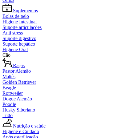
Olhos
Suplementos
Bolas de pelo
Higiene Intestinal
Suporte articulações
Anti stress
Suporte digestivo
Suporte hepático
Higiene Oral
Cão
Raças
Pastor Alemão
Maltês
Golden Retriever
Beagle
Rottweiler
Dogue Alemão
Poodle
Husky Siberiano
Tudo
Nutrição e saúde
Higiene e Cuidado
Após esterilização