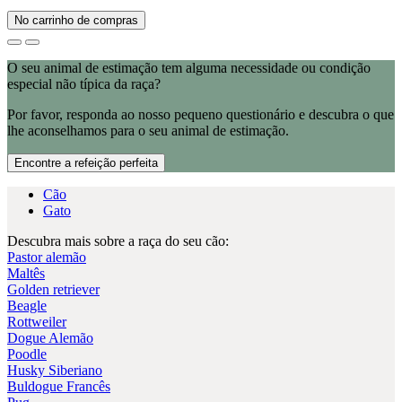
No carrinho de compras
O seu animal de estimação tem alguma necessidade ou condição
especial não típica da raça?
Por favor, responda ao nosso pequeno questionário e descubra o que
lhe aconselhamos para o seu animal de estimação.
Encontre a refeição perfeita
Cão
Gato
Descubra mais sobre a raça do seu cão:
Pastor alemão
Maltês
Golden retriever
Beagle
Rottweiler
Dogue Alemão
Poodle
Husky Siberiano
Buldogue Francês