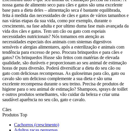
nossa gama de alimento seco para cães e gatos são uma excelente
base para a dieta deles – alimentação seca é bastante equilibrada,
feita á medida das necessidades de cães e gatos de vários tamanhos e
nas várias etapas da sua vida, como por exemplo, durante o
crescimento, na fase adulta e por ultimo duma fase mais avançada da
vida dos cães e gatos. Tem um cão ou gato com espeiais
necessidades nutricionais? Nós tomamos em atenção as
necessidades especiais dos animais com sistemas digestivos
sensíveis e alergias alimentares, após a esterilização e animais com
tendência para excesso de peso. Procura brinquedos e para cães e
gatos? Os brinquedos Husse são feitos com matérias de elevada
qualidade, são duráveis e proporcionam ao seu animal de estimação
horas de pura diversão. Poderá diversificar a dieta do seu cão ou
gato com deliciosas recompensas. As guloseimas para cão, gato ou
cavalo são um delicioso complemente a sua dieta e são uma
excelente recompensa durante o seu treino. Precisa de produtos de
higiene para o seu animal de estimação? Shampoos, sprays de toillet
e outros produtos semelhantes, vão cuidar da beleza e criar uma
saudável aparência no seu cão, gato e cavalo.
Cães
Produtos Top
Cachorros (crescimento)
Adultos raças pequenas