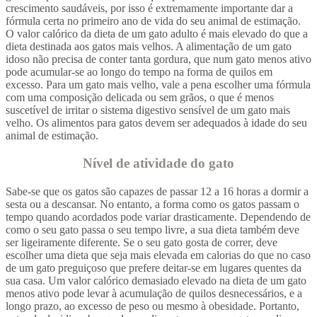
crescimento saudáveis, por isso é extremamente importante dar a
fórmula certa no primeiro ano de vida do seu animal de estimação.
O valor calórico da dieta de um gato adulto é mais elevado do que a
dieta destinada aos gatos mais velhos. A alimentação de um gato
idoso não precisa de conter tanta gordura, que num gato menos ativo
pode acumular-se ao longo do tempo na forma de quilos em
excesso. Para um gato mais velho, vale a pena escolher uma fórmula
com uma composição delicada ou sem grãos, o que é menos
suscetível de irritar o sistema digestivo sensível de um gato mais
velho. Os alimentos para gatos devem ser adequados à idade do seu
animal de estimação.
Nível de atividade do gato
Sabe-se que os gatos são capazes de passar 12 a 16 horas a dormir a
sesta ou a descansar. No entanto, a forma como os gatos passam o
tempo quando acordados pode variar drasticamente. Dependendo de
como o seu gato passa o seu tempo livre, a sua dieta também deve
ser ligeiramente diferente. Se o seu gato gosta de correr, deve
escolher uma dieta que seja mais elevada em calorias do que no caso
de um gato preguiçoso que prefere deitar-se em lugares quentes da
sua casa. Um valor calórico demasiado elevado na dieta de um gato
menos ativo pode levar à acumulação de quilos desnecessários, e a
longo prazo, ao excesso de peso ou mesmo à obesidade. Portanto,