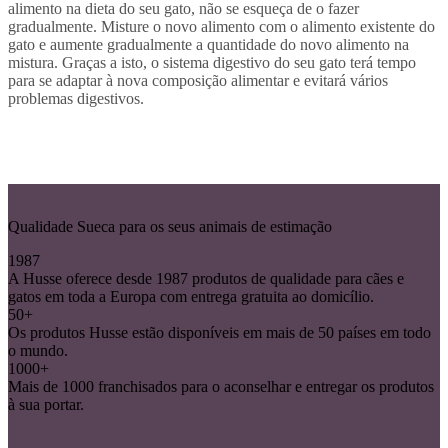
alimento na dieta do seu gato, não se esqueça de o fazer
gradualmente. Misture o novo alimento com o alimento existente do
gato e aumente gradualmente a quantidade do novo alimento na
mistura. Graças a isto, o sistema digestivo do seu gato terá tempo
para se adaptar à nova composição alimentar e evitará vários
problemas digestivos.
Qualidade Sueca para os seus animais de estimação
1987
A Husse oferece desde 1987 produtos de qualidade para cães e
gatos em toda a Europa com entrega gratuita ao domicílio.
50+
Os produtos Husse estão disponíveis em mais de 50 países em todo
o mundo.
1000+
Mais de 1000 franchisados para o aconselhar e entregar os produtos
à sua portar.