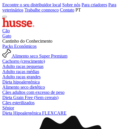
Encontre o seu distribuidor local
Sobre nós
Para criadores
Para
veterinários
Trabalhe connosco
Contato
PT
Cão
Gato
Cantinho do Conhecimento
Packs Económicos
Alimento seco Super Premium
Cachorro (crescimento)
Adulto raças pequenas
Adulto raças médias
Adulto raças grandes
Dieta hipoalergénica
Alimento seco dietético
Cães adultos com excesso de peso
Dieta Grain Free (Sem cereais)
Cães esterilizados
Sénior
Dieta Hipoalergénica FLEXCARE