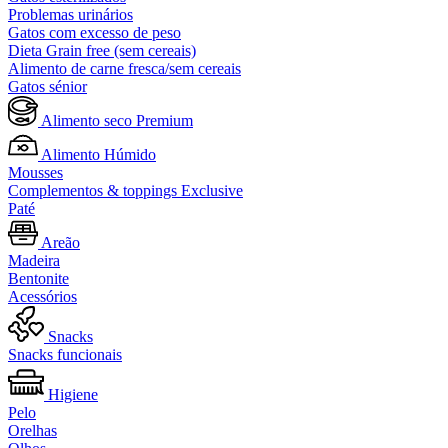
Problemas urinários
Gatos com excesso de peso
Dieta Grain free (sem cereais)
Alimento de carne fresca/sem cereais
Gatos sénior
Alimento seco Premium
Alimento Húmido
Mousses
Complementos & toppings Exclusive
Paté
Areão
Madeira
Bentonite
Acessórios
Snacks
Snacks funcionais
Higiene
Pelo
Orelhas