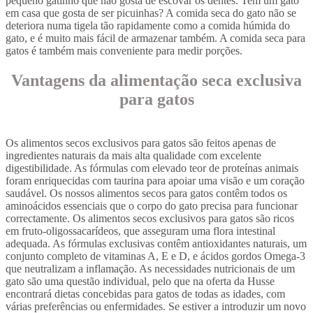
pequeno gatinho que não gosta de escovar os dentes. Tem um gato
em casa que gosta de ser picuinhas? A comida seca do gato não se
deteriora numa tigela tão rapidamente como a comida húmida do
gato, e é muito mais fácil de armazenar também. A comida seca para
gatos é também mais conveniente para medir porções.
Vantagens da alimentação seca exclusiva
para gatos
Os alimentos secos exclusivos para gatos são feitos apenas de
ingredientes naturais da mais alta qualidade com excelente
digestibilidade. As fórmulas com elevado teor de proteínas animais
foram enriquecidas com taurina para apoiar uma visão e um coração
saudável. Os nossos alimentos secos para gatos contêm todos os
aminoácidos essenciais que o corpo do gato precisa para funcionar
correctamente. Os alimentos secos exclusivos para gatos são ricos
em fruto-oligossacarídeos, que asseguram uma flora intestinal
adequada. As fórmulas exclusivas contêm antioxidantes naturais, um
conjunto completo de vitaminas A, E e D, e ácidos gordos Omega-3
que neutralizam a inflamação. As necessidades nutricionais de um
gato são uma questão individual, pelo que na oferta da Husse
encontrará dietas concebidas para gatos de todas as idades, com
várias preferências ou enfermidades. Se estiver a introduzir um novo