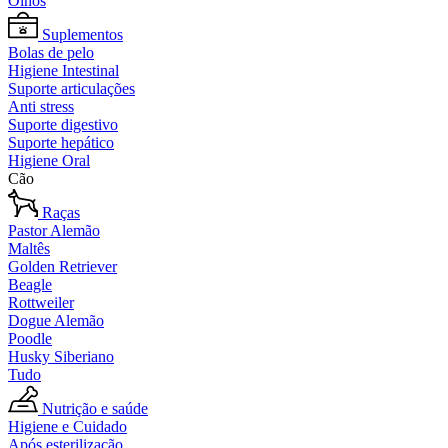
Olhos
Suplementos
Bolas de pelo
Higiene Intestinal
Suporte articulações
Anti stress
Suporte digestivo
Suporte hepático
Higiene Oral
Cão
Raças
Pastor Alemão
Maltês
Golden Retriever
Beagle
Rottweiler
Dogue Alemão
Poodle
Husky Siberiano
Tudo
Nutrição e saúde
Higiene e Cuidado
Após esterilização