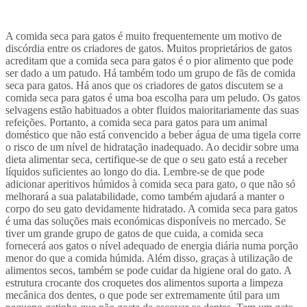
A comida seca para gatos é muito frequentemente um motivo de
discórdia entre os criadores de gatos. Muitos proprietários de gatos
acreditam que a comida seca para gatos é o pior alimento que pode
ser dado a um patudo. Há também todo um grupo de fãs de comida
seca para gatos. Há anos que os criadores de gatos discutem se a
comida seca para gatos é uma boa escolha para um peludo. Os gatos
selvagens estão habituados a obter fluidos maioritariamente das suas
refeições. Portanto, a comida seca para gatos para um animal
doméstico que não está convencido a beber água de uma tigela corre
o risco de um nível de hidratação inadequado. Ao decidir sobre uma
dieta alimentar seca, certifique-se de que o seu gato está a receber
líquidos suficientes ao longo do dia. Lembre-se de que pode
adicionar aperitivos húmidos à comida seca para gato, o que não só
melhorará a sua palatabilidade, como também ajudará a manter o
corpo do seu gato devidamente hidratado. A comida seca para gatos
é uma das soluções mais económicas disponíveis no mercado. Se
tiver um grande grupo de gatos de que cuida, a comida seca
fornecerá aos gatos o nível adequado de energia diária numa porção
menor do que a comida húmida. Além disso, graças à utilização de
alimentos secos, também se pode cuidar da higiene oral do gato. A
estrutura crocante dos croquetes dos alimentos suporta a limpeza
mecânica dos dentes, o que pode ser extremamente útil para um