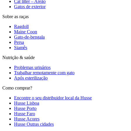
Cat litter – Areão
Gatos de exterior
Sobre as raças
Ragdoll
Maine Coon
Gato-de-bengala
Persa
Siamês
Nutrição & saúde
Problemas urinários
Trabalhar remotamente com gato
Após esterilização
Como comprar?
Encontre o seu distribuidor local da Husse
Husse Lisboa
Husse Porto
Husse Faro
Husse Açores
Husse Outras cidades