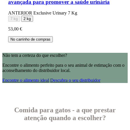
avançada para promover a saúde urinária
ANTERIOR Exclusive Urinary 7 Kg
7 kg
2 kg
53,00 €
No carrinho de compras
Não tem a certeza do que escolher?
Encontre o alimento perfeito para o seu animal de estimação com o
aconselhamento do distribuidor local.
Encontre o alimento ideal
Descubra o seu distribuidor
Comida para gatos - a que prestar
atenção quando a escolher?