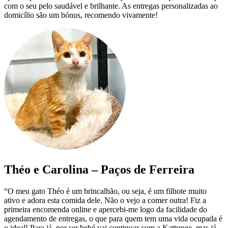
com o seu pelo saudável e brilhante. As entregas personalizadas ao
domicílio são um bónus, recomendo vivamente!
Théo e Carolina – Paços de Ferreira
“O meu gato Théo é um brincalhão, ou seja, é um filhote muito
ativo e adora esta comida dele. Não o vejo a comer outra! Fiz a
primeira encomenda online e apercebi-me logo da facilidade do
agendamento de entregas, o que para quem tem uma vida ocupada é
o ideal! Para já, por ser bebé vai continuar com a Kattunge, mas já