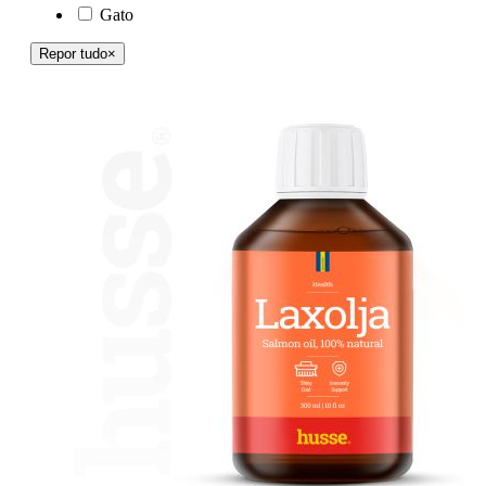
Gato
Repor tudo
×