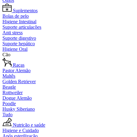
Olhos
Suplementos
Bolas de pelo
Higiene Intestinal
Suporte articulações
Anti stress
Suporte digestivo
Suporte hepático
Higiene Oral
Cão
Raças
Pastor Alemão
Maltês
Golden Retriever
Beagle
Rottweiler
Dogue Alemão
Poodle
Husky Siberiano
Tudo
Nutrição e saúde
Higiene e Cuidado
Após esterilização