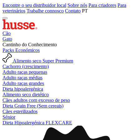
Encontre o seu distribuidor local
Sobre nós
Para criadores
Para
veterinários
Trabalhe connosco
Contato
PT
Cão
Gato
Cantinho do Conhecimento
Packs Económicos
Alimento seco Super Premium
Cachorro (crescimento)
Adulto raças pequenas
Adulto raças médias
Adulto raças grandes
Dieta hipoalergénica
Alimento seco dietético
Cães adultos com excesso de peso
Dieta Grain Free (Sem cereais)
Cães esterilizados
Sénior
Dieta Hipoalergénica FLEXCARE