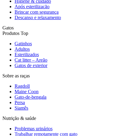
Higiene & cuidado
Após esterilização
Brincar com segurança
Descanso e relaxamento
Gatos
Produtos Top
Gatinhos
Adultos
Esterilizados
Cat litter – Areão
Gatos de exterior
Sobre as raças
Ragdoll
Maine Coon
Gato-de-bengala
Persa
Siamês
Nutrição & saúde
Problemas urinários
Trabalhar remotamente com gato