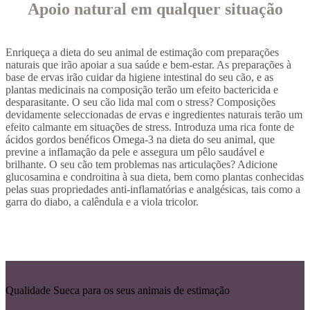
Apoio natural em qualquer situação
Enriqueça a dieta do seu animal de estimação com preparações
naturais que irão apoiar a sua saúde e bem-estar. As preparações à
base de ervas irão cuidar da higiene intestinal do seu cão, e as
plantas medicinais na composição terão um efeito bactericida e
desparasitante. O seu cão lida mal com o stress? Composições
devidamente seleccionadas de ervas e ingredientes naturais terão um
efeito calmante em situações de stress. Introduza uma rica fonte de
ácidos gordos benéficos Omega-3 na dieta do seu animal, que
previne a inflamação da pele e assegura um pêlo saudável e
brilhante. O seu cão tem problemas nas articulações? Adicione
glucosamina e condroitina à sua dieta, bem como plantas conhecidas
pelas suas propriedades anti-inflamatórias e analgésicas, tais como a
garra do diabo, a calêndula e a viola tricolor.
Qualidade Sueca para os seus animais de estimação