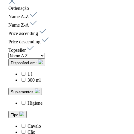
Ordenação
Name A-Z
Name Z-A
Price ascending
Price descending
Topseller
Disponível em:
1 l
300 ml
Suplementos
Higiene
Tipo
Cavalo
Cão