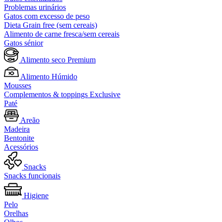
Problemas urinários
Gatos com excesso de peso
Dieta Grain free (sem cereais)
Alimento de carne fresca/sem cereais
Gatos sénior
Alimento seco Premium
Alimento Húmido
Mousses
Complementos & toppings Exclusive
Paté
Areão
Madeira
Bentonite
Acessórios
Snacks
Snacks funcionais
Higiene
Pelo
Orelhas