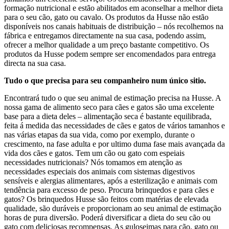
formação nutricional e estão abilitados em aconselhar a melhor dieta
para o seu cão, gato ou cavalo. Os produtos da Husse não estão
disponíveis nos canais habituais de distribuição – nós recolhemos na
fábrica e entregamos directamente na sua casa, podendo assim,
ofrecer a melhor qualidade a um preço bastante competitivo. Os
produtos da Husse podem sempre ser encomendados para entrega
directa na sua casa.
Tudo o que precisa para seu companheiro num único sitio.
Encontrará tudo o que seu animal de estimação precisa na Husse. A
nossa gama de alimento seco para cães e gatos são uma excelente
base para a dieta deles – alimentação seca é bastante equilibrada,
feita á medida das necessidades de cães e gatos de vários tamanhos e
nas várias etapas da sua vida, como por exemplo, durante o
crescimento, na fase adulta e por ultimo duma fase mais avançada da
vida dos cães e gatos. Tem um cão ou gato com espeiais
necessidades nutricionais? Nós tomamos em atenção as
necessidades especiais dos animais com sistemas digestivos
sensíveis e alergias alimentares, após a esterilização e animais com
tendência para excesso de peso. Procura brinquedos e para cães e
gatos? Os brinquedos Husse são feitos com matérias de elevada
qualidade, são duráveis e proporcionam ao seu animal de estimação
horas de pura diversão. Poderá diversificar a dieta do seu cão ou
gato com deliciosas recompensas. As guloseimas para cão, gato ou