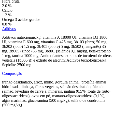
Fibra bruta
2.0 %
Cálcio
1.2 %
Omega-3 ácidos gordos
0.8 %
Aditivos
Aditivos nutricionais/kg: vitamina A 18000 UI, vitamina D3 1800
UI, vitamina E 600 mg, vitamina C 425 mg, 3b103 (ferro) 50 mg,
3b202 (iodo) 1,5 mg, 3b405 (cobre) 5 mg, 3b502 (manganês) 35
mg, 3b605 (zinco) 65 mg, 3b801 (selénio) 0,1 mg/kg, beta-caroteno
1 mg, taurina 1000 mg; Antioxidantes: extratos de tocoferol de óleos
vegetais (1b306(i)) e extrato de alecrim; Aditivos tecnológicos/kg:
Sepiolite 2500 mg.
Composição
frango desidratado, arroz, milho, gordura animal, proteína animal
hidrolisada, linhaça, fibras vegetais, salmão desidratado, óleo de
salmão, levedura de cerveja, minerais, inulina (0,5%, fonte de fruto-
oligossacarídeos), ovos em pó, manano-oligossacarídeos (0,1%),
algas marinhas, glucosamina (500 mg/kg), sulfato de condroitina
(500 mg/kg).