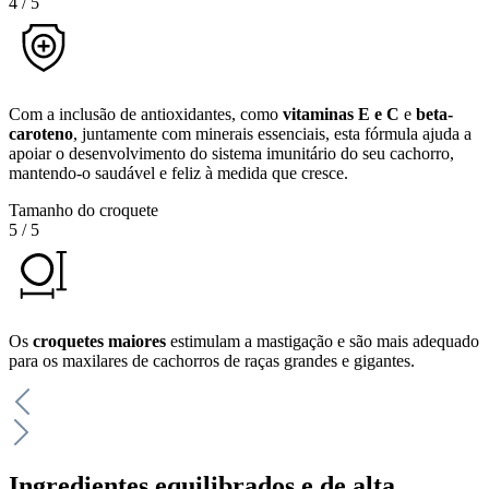
4
/
5
Com a inclusão de antioxidantes, como
vitaminas E e C
e
beta-
caroteno
, juntamente com minerais essenciais, esta fórmula ajuda a
apoiar o desenvolvimento do sistema imunitário do seu cachorro,
mantendo-o saudável e feliz à medida que cresce.
Tamanho do croquete
5
/
5
Os
croquetes maiores
estimulam a mastigação e são mais adequado
para os maxilares de cachorros de raças grandes e gigantes.
Ingredientes equilibrados e de alta