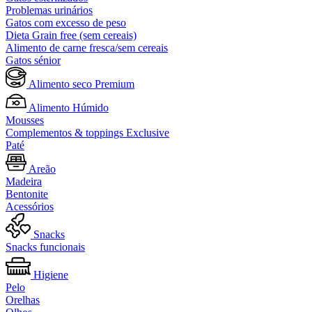
Problemas urinários
Gatos com excesso de peso
Dieta Grain free (sem cereais)
Alimento de carne fresca/sem cereais
Gatos sénior
Alimento seco Premium
Alimento Húmido
Mousses
Complementos & toppings Exclusive
Paté
Areão
Madeira
Bentonite
Acessórios
Snacks
Snacks funcionais
Higiene
Pelo
Orelhas