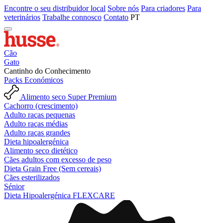
Encontre o seu distribuidor local
Sobre nós
Para criadores
Para
veterinários
Trabalhe connosco
Contato
PT
Cão
Gato
Cantinho do Conhecimento
Packs Económicos
Alimento seco Super Premium
Cachorro (crescimento)
Adulto raças pequenas
Adulto raças médias
Adulto raças grandes
Dieta hipoalergénica
Alimento seco dietético
Cães adultos com excesso de peso
Dieta Grain Free (Sem cereais)
Cães esterilizados
Sénior
Dieta Hipoalergénica FLEXCARE