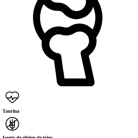
Taurina
Isento de glúten de trigo