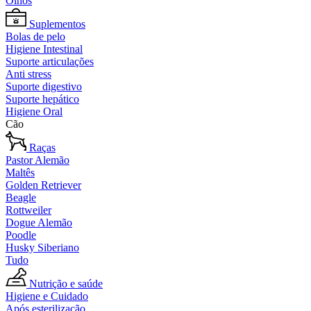
Olhos
Suplementos
Bolas de pelo
Higiene Intestinal
Suporte articulações
Anti stress
Suporte digestivo
Suporte hepático
Higiene Oral
Cão
Raças
Pastor Alemão
Maltês
Golden Retriever
Beagle
Rottweiler
Dogue Alemão
Poodle
Husky Siberiano
Tudo
Nutrição e saúde
Higiene e Cuidado
Após esterilização