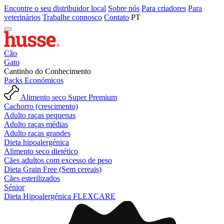
Encontre o seu distribuidor local
Sobre nós
Para criadores
Para
veterinários
Trabalhe connosco
Contato
PT
Cão
Gato
Cantinho do Conhecimento
Packs Económicos
Alimento seco Super Premium
Cachorro (crescimento)
Adulto raças pequenas
Adulto raças médias
Adulto raças grandes
Dieta hipoalergénica
Alimento seco dietético
Cães adultos com excesso de peso
Dieta Grain Free (Sem cereais)
Cães esterilizados
Sénior
Dieta Hipoalergénica FLEXCARE