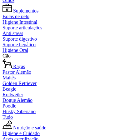
Olhos
Suplementos
Bolas de pelo
Higiene Intestinal
Suporte articulações
Anti stress
Suporte digestivo
Suporte hepático
Higiene Oral
Cão
Raças
Pastor Alemão
Maltês
Golden Retriever
Beagle
Rottweiler
Dogue Alemão
Poodle
Husky Siberiano
Tudo
Nutrição e saúde
Higiene e Cuidado
Após esterilização