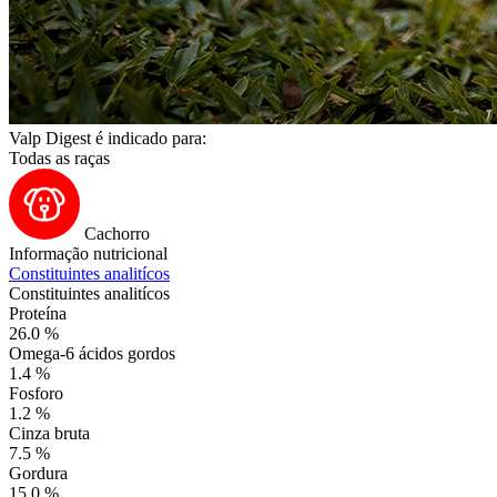
Valp Digest é indicado para:
Todas as raças
Cachorro
Informação nutricional
Constituintes analitícos
Constituintes analitícos
Proteína
26.0 %
Omega-6 ácidos gordos
1.4 %
Fosforo
1.2 %
Cinza bruta
7.5 %
Gordura
15.0 %