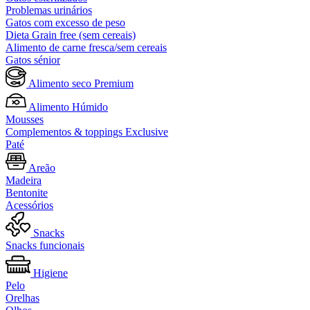
Problemas urinários
Gatos com excesso de peso
Dieta Grain free (sem cereais)
Alimento de carne fresca/sem cereais
Gatos sénior
Alimento seco Premium
Alimento Húmido
Mousses
Complementos & toppings Exclusive
Paté
Areão
Madeira
Bentonite
Acessórios
Snacks
Snacks funcionais
Higiene
Pelo
Orelhas