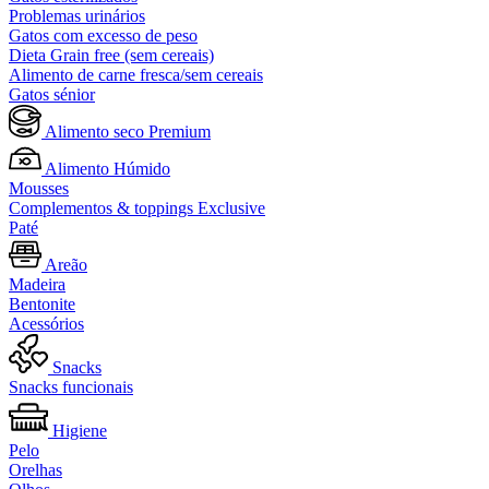
Problemas urinários
Gatos com excesso de peso
Dieta Grain free (sem cereais)
Alimento de carne fresca/sem cereais
Gatos sénior
Alimento seco Premium
Alimento Húmido
Mousses
Complementos & toppings Exclusive
Paté
Areão
Madeira
Bentonite
Acessórios
Snacks
Snacks funcionais
Higiene
Pelo
Orelhas