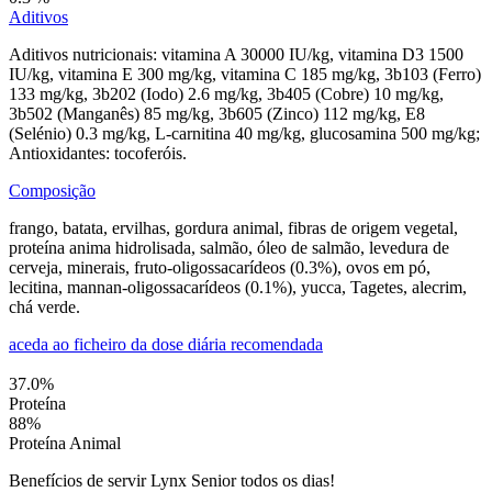
Aditivos
Aditivos nutricionais: vitamina A 30000 IU/kg, vitamina D3 1500
IU/kg, vitamina E 300 mg/kg, vitamina C 185 mg/kg, 3b103 (Ferro)
133 mg/kg, 3b202 (Iodo) 2.6 mg/kg, 3b405 (Cobre) 10 mg/kg,
3b502 (Manganês) 85 mg/kg, 3b605 (Zinco) 112 mg/kg, E8
(Selénio) 0.3 mg/kg, L-carnitina 40 mg/kg, glucosamina 500 mg/kg;
Antioxidantes: tocoferóis.
Composição
frango, batata, ervilhas, gordura animal, fibras de origem vegetal,
proteína anima hidrolisada, salmão, óleo de salmão, levedura de
cerveja, minerais, fruto-oligossacarídeos (0.3%), ovos em pó,
lecitina, mannan-oligossacarídeos (0.1%), yucca, Tagetes, alecrim,
chá verde.
aceda ao ficheiro da dose diária recomendada
37.0
%
Proteína
88
%
Proteína Animal
Benefícios de servir Lynx Senior todos os dias!