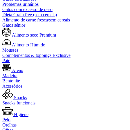
Problemas urinários
Gatos com excesso de peso
Dieta Grain free (sem cereais)
Alimento de carne fresca/sem cereais
Gatos sénior
Alimento seco Premium
Alimento Húmido
Mousses
Complementos & toppings Exclusive
Paté
Areão
Madeira
Bentonite
Acessórios
Snacks
Snacks funcionais
Higiene
Pelo
Orelhas