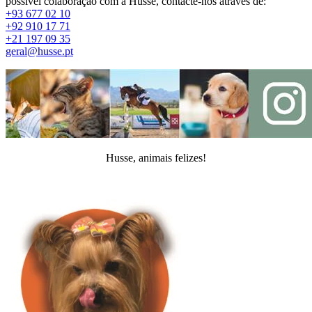
possível colaboração com a Husse, contacte-nos através de:
+93 677 02 10
+92 910 17 71
+21 197 09 35
geral@husse.pt
Husse, animais felizes!