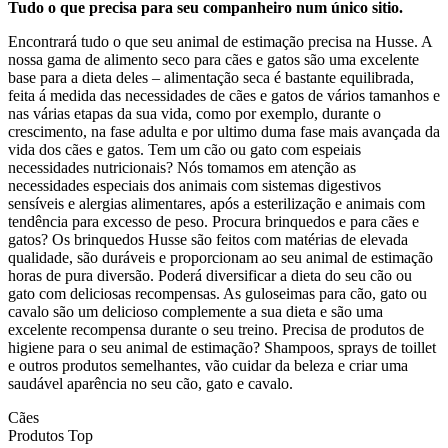
Tudo o que precisa para seu companheiro num único sitio.
Encontrará tudo o que seu animal de estimação precisa na Husse. A
nossa gama de alimento seco para cães e gatos são uma excelente
base para a dieta deles – alimentação seca é bastante equilibrada,
feita á medida das necessidades de cães e gatos de vários tamanhos e
nas várias etapas da sua vida, como por exemplo, durante o
crescimento, na fase adulta e por ultimo duma fase mais avançada da
vida dos cães e gatos. Tem um cão ou gato com espeiais
necessidades nutricionais? Nós tomamos em atenção as
necessidades especiais dos animais com sistemas digestivos
sensíveis e alergias alimentares, após a esterilização e animais com
tendência para excesso de peso. Procura brinquedos e para cães e
gatos? Os brinquedos Husse são feitos com matérias de elevada
qualidade, são duráveis e proporcionam ao seu animal de estimação
horas de pura diversão. Poderá diversificar a dieta do seu cão ou
gato com deliciosas recompensas. As guloseimas para cão, gato ou
cavalo são um delicioso complemente a sua dieta e são uma
excelente recompensa durante o seu treino. Precisa de produtos de
higiene para o seu animal de estimação? Shampoos, sprays de toillet
e outros produtos semelhantes, vão cuidar da beleza e criar uma
saudável aparência no seu cão, gato e cavalo.
Cães
Produtos Top