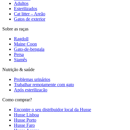
Adultos
Esterilizados
Cat litter – Areão
Gatos de exterior
Sobre as raças
Ragdoll
Maine Coon
Gato-de-bengala
Persa
Siamês
Nutrição & saúde
Problemas urinários
Trabalhar remotamente com gato
Após esterilização
Como comprar?
Encontre o seu distribuidor local da Husse
Husse Lisboa
Husse Porto
Husse Faro