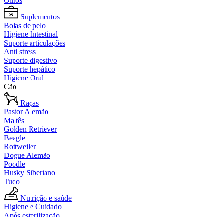
Olhos
Suplementos
Bolas de pelo
Higiene Intestinal
Suporte articulações
Anti stress
Suporte digestivo
Suporte hepático
Higiene Oral
Cão
Raças
Pastor Alemão
Maltês
Golden Retriever
Beagle
Rottweiler
Dogue Alemão
Poodle
Husky Siberiano
Tudo
Nutrição e saúde
Higiene e Cuidado
Após esterilização