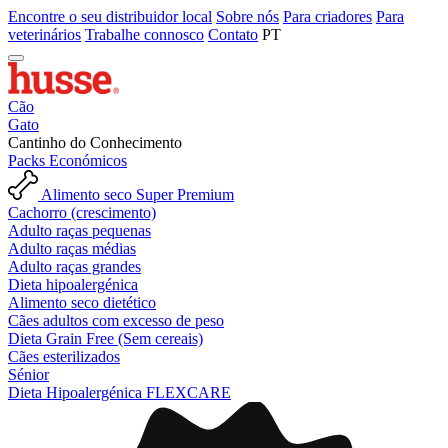
Encontre o seu distribuidor local
Sobre nós
Para criadores
Para
veterinários
Trabalhe connosco
Contato
PT
Cão
Gato
Cantinho do Conhecimento
Packs Económicos
Alimento seco Super Premium
Cachorro (crescimento)
Adulto raças pequenas
Adulto raças médias
Adulto raças grandes
Dieta hipoalergénica
Alimento seco dietético
Cães adultos com excesso de peso
Dieta Grain Free (Sem cereais)
Cães esterilizados
Sénior
Dieta Hipoalergénica FLEXCARE