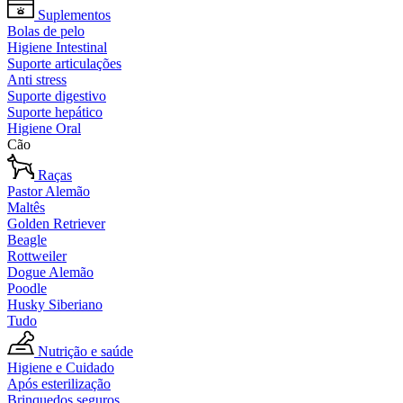
Suplementos
Bolas de pelo
Higiene Intestinal
Suporte articulações
Anti stress
Suporte digestivo
Suporte hepático
Higiene Oral
Cão
Raças
Pastor Alemão
Maltês
Golden Retriever
Beagle
Rottweiler
Dogue Alemão
Poodle
Husky Siberiano
Tudo
Nutrição e saúde
Higiene e Cuidado
Após esterilização
Brinquedos seguros