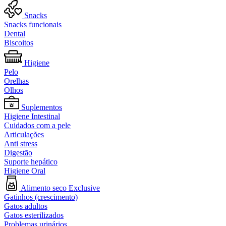
Snacks
Snacks funcionais
Dental
Biscoitos
Higiene
Pelo
Orelhas
Olhos
Suplementos
Higiene Intestinal
Cuidados com a pele
Articulações
Anti stress
Digestão
Suporte hepático
Higiene Oral
Alimento seco Exclusive
Gatinhos (crescimento)
Gatos adultos
Gatos esterilizados
Problemas urinários