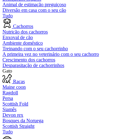
Animal de estimação preguiçoso
Diversão em casa com o seu cão
Tudo
Cachorros
Nutrição dos cachorros
Enxoval de cão
Ambiente doméstico
Treinando com o seu cachorrinho
A primeira vez no veterinário com o seu cachorro
Crescimento dos cachorros
Desparasitação de cachorrinhos
Gato
Raças
Maine coon
Ragdoll
Persa
Scottish Fold
Siamês
Devon rex
Bosques da Noruega
Scottish Straight
Tudo