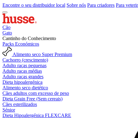
Encontre o seu distribuidor local
Sobre nós
Para criadores
Para veteri
Cão
Gato
Cantinho do Conhecimento
Packs Económicos
Alimento seco Super Premium
Cachorro (crescimento)
Adulto raças pequenas
Adulto raças médias
Adulto raças grandes
Dieta hipoalergénica
Alimento seco dietético
Cães adultos com excesso de peso
Dieta Grain Free (Sem cereais)
Cães esterilizados
Sénior
Dieta Hipoalergénica FLEXCARE