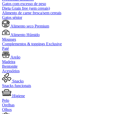
Gatos com excesso de peso
Dieta Grain free (sem cereais)
Alimento de carne fresca/sem cereais
Gatos sénior
Alimento seco Premium
Alimento Húmido
Mousses
Complementos & toppings Exclusive
Paté
Areão
Madeira
Bentonite
Acessórios
Snacks
Snacks funcionais
Higiene
Pelo
Orelhas
Olhos