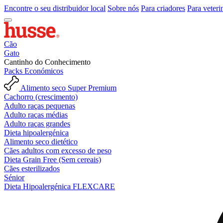
Encontre o seu distribuidor local
Sobre nós
Para criadores
Para veteri
Cão
Gato
Cantinho do Conhecimento
Packs Económicos
Alimento seco Super Premium
Cachorro (crescimento)
Adulto raças pequenas
Adulto raças médias
Adulto raças grandes
Dieta hipoalergénica
Alimento seco dietético
Cães adultos com excesso de peso
Dieta Grain Free (Sem cereais)
Cães esterilizados
Sénior
Dieta Hipoalergénica FLEXCARE