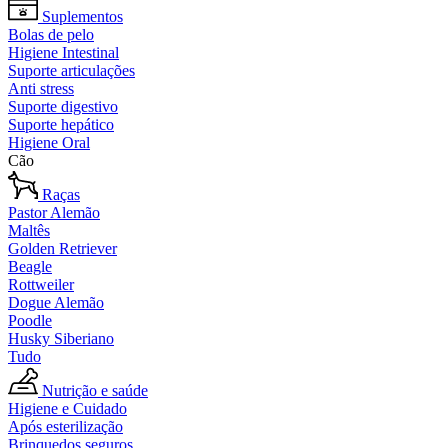
Suplementos
Bolas de pelo
Higiene Intestinal
Suporte articulações
Anti stress
Suporte digestivo
Suporte hepático
Higiene Oral
Cão
Raças
Pastor Alemão
Maltês
Golden Retriever
Beagle
Rottweiler
Dogue Alemão
Poodle
Husky Siberiano
Tudo
Nutrição e saúde
Higiene e Cuidado
Após esterilização
Brinquedos seguros