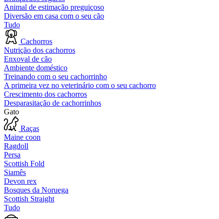
Animal de estimação preguiçoso
Diversão em casa com o seu cão
Tudo
Cachorros
Nutrição dos cachorros
Enxoval de cão
Ambiente doméstico
Treinando com o seu cachorrinho
A primeira vez no veterinário com o seu cachorro
Crescimento dos cachorros
Desparasitação de cachorrinhos
Gato
Raças
Maine coon
Ragdoll
Persa
Scottish Fold
Siamês
Devon rex
Bosques da Noruega
Scottish Straight
Tudo