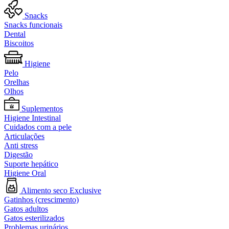
Snacks
Snacks funcionais
Dental
Biscoitos
Higiene
Pelo
Orelhas
Olhos
Suplementos
Higiene Intestinal
Cuidados com a pele
Articulações
Anti stress
Digestão
Suporte hepático
Higiene Oral
Alimento seco Exclusive
Gatinhos (crescimento)
Gatos adultos
Gatos esterilizados
Problemas urinários