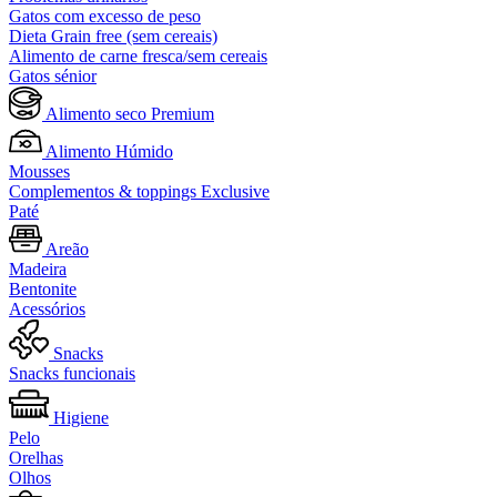
Gatos com excesso de peso
Dieta Grain free (sem cereais)
Alimento de carne fresca/sem cereais
Gatos sénior
Alimento seco Premium
Alimento Húmido
Mousses
Complementos & toppings Exclusive
Paté
Areão
Madeira
Bentonite
Acessórios
Snacks
Snacks funcionais
Higiene
Pelo
Orelhas
Olhos