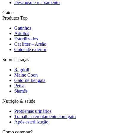
Descanso e relaxamento
Gatos
Produtos Top
Gatinhos
Adultos
Esterilizados
Cat litter – Areão
Gatos de exterior
Sobre as raças
Ragdoll
Maine Coon
Gato-de-bengala
Persa
Siamês
Nutrição & saúde
Problemas urinários
Trabalhar remotamente com gato
Após esterilização
Como comprar?