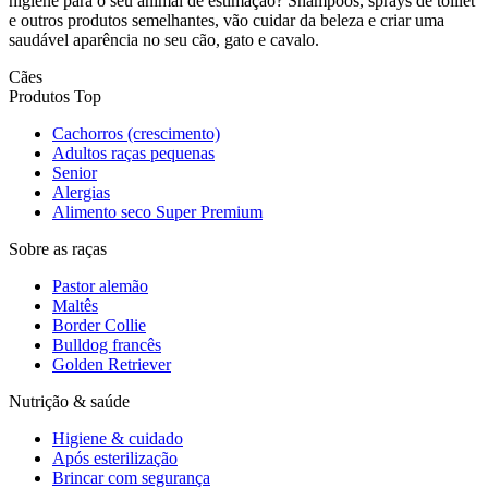
higiene para o seu animal de estimação? Shampoos, sprays de toillet
e outros produtos semelhantes, vão cuidar da beleza e criar uma
saudável aparência no seu cão, gato e cavalo.
Cães
Produtos Top
Cachorros (crescimento)
Adultos raças pequenas
Senior
Alergias
Alimento seco Super Premium
Sobre as raças
Pastor alemão
Maltês
Border Collie
Bulldog francês
Golden Retriever
Nutrição & saúde
Higiene & cuidado
Após esterilização
Brincar com segurança