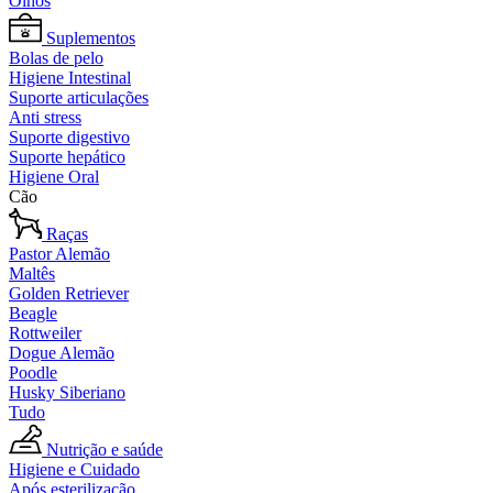
Olhos
Suplementos
Bolas de pelo
Higiene Intestinal
Suporte articulações
Anti stress
Suporte digestivo
Suporte hepático
Higiene Oral
Cão
Raças
Pastor Alemão
Maltês
Golden Retriever
Beagle
Rottweiler
Dogue Alemão
Poodle
Husky Siberiano
Tudo
Nutrição e saúde
Higiene e Cuidado
Após esterilização