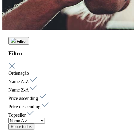
Filtro
Filtro
Ordenação
Name A-Z
Name Z-A
Price ascending
Price descending
Topseller
Repor tudo
×