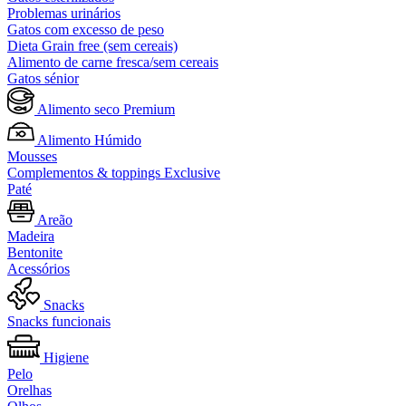
Problemas urinários
Gatos com excesso de peso
Dieta Grain free (sem cereais)
Alimento de carne fresca/sem cereais
Gatos sénior
Alimento seco Premium
Alimento Húmido
Mousses
Complementos & toppings Exclusive
Paté
Areão
Madeira
Bentonite
Acessórios
Snacks
Snacks funcionais
Higiene
Pelo
Orelhas