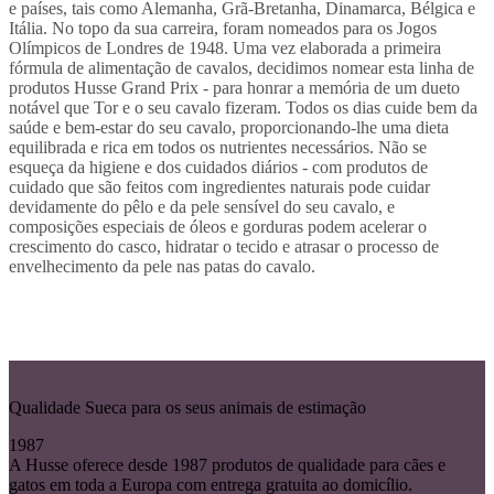
e países, tais como Alemanha, Grã-Bretanha, Dinamarca, Bélgica e
Itália. No topo da sua carreira, foram nomeados para os Jogos
Olímpicos de Londres de 1948. Uma vez elaborada a primeira
fórmula de alimentação de cavalos, decidimos nomear esta linha de
produtos Husse Grand Prix - para honrar a memória de um dueto
notável que Tor e o seu cavalo fizeram. Todos os dias cuide bem da
saúde e bem-estar do seu cavalo, proporcionando-lhe uma dieta
equilibrada e rica em todos os nutrientes necessários. Não se
esqueça da higiene e dos cuidados diários - com produtos de
cuidado que são feitos com ingredientes naturais pode cuidar
devidamente do pêlo e da pele sensível do seu cavalo, e
composições especiais de óleos e gorduras podem acelerar o
crescimento do casco, hidratar o tecido e atrasar o processo de
envelhecimento da pele nas patas do cavalo.
Qualidade Sueca para os seus animais de estimação
1987
A Husse oferece desde 1987 produtos de qualidade para cães e
gatos em toda a Europa com entrega gratuita ao domicílio.