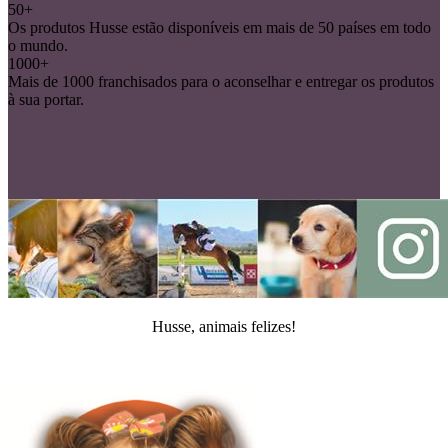
50+
Os produtos Husse estão disponíveis em mais de 50 países em todo
o mundo.
1000+
Mais de 1000 franchisados para o aconselhar e entregar os produtos
à sua portar.
Husse, animais felizes!