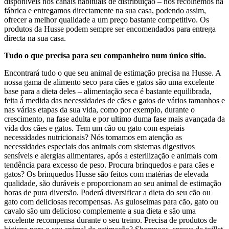
disponíveis nos canais habituais de distribuição – nós recolhemos na
fábrica e entregamos directamente na sua casa, podendo assim,
ofrecer a melhor qualidade a um preço bastante competitivo. Os
produtos da Husse podem sempre ser encomendados para entrega
directa na sua casa.
Tudo o que precisa para seu companheiro num único sitio.
Encontrará tudo o que seu animal de estimação precisa na Husse. A
nossa gama de alimento seco para cães e gatos são uma excelente
base para a dieta deles – alimentação seca é bastante equilibrada,
feita á medida das necessidades de cães e gatos de vários tamanhos e
nas várias etapas da sua vida, como por exemplo, durante o
crescimento, na fase adulta e por ultimo duma fase mais avançada da
vida dos cães e gatos. Tem um cão ou gato com espeiais
necessidades nutricionais? Nós tomamos em atenção as
necessidades especiais dos animais com sistemas digestivos
sensíveis e alergias alimentares, após a esterilização e animais com
tendência para excesso de peso. Procura brinquedos e para cães e
gatos? Os brinquedos Husse são feitos com matérias de elevada
qualidade, são duráveis e proporcionam ao seu animal de estimação
horas de pura diversão. Poderá diversificar a dieta do seu cão ou
gato com deliciosas recompensas. As guloseimas para cão, gato ou
cavalo são um delicioso complemente a sua dieta e são uma
excelente recompensa durante o seu treino. Precisa de produtos de