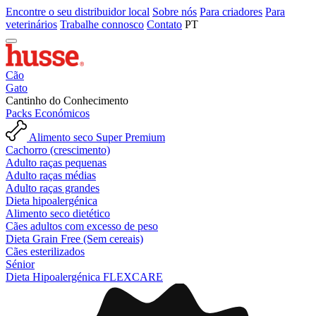
Encontre o seu distribuidor local
Sobre nós
Para criadores
Para
veterinários
Trabalhe connosco
Contato
PT
Cão
Gato
Cantinho do Conhecimento
Packs Económicos
Alimento seco Super Premium
Cachorro (crescimento)
Adulto raças pequenas
Adulto raças médias
Adulto raças grandes
Dieta hipoalergénica
Alimento seco dietético
Cães adultos com excesso de peso
Dieta Grain Free (Sem cereais)
Cães esterilizados
Sénior
Dieta Hipoalergénica FLEXCARE