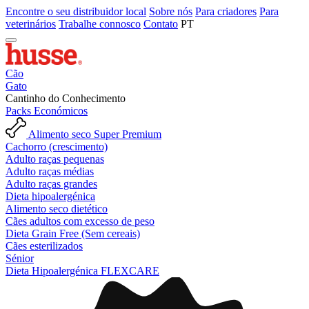
Encontre o seu distribuidor local
Sobre nós
Para criadores
Para
veterinários
Trabalhe connosco
Contato
PT
Cão
Gato
Cantinho do Conhecimento
Packs Económicos
Alimento seco Super Premium
Cachorro (crescimento)
Adulto raças pequenas
Adulto raças médias
Adulto raças grandes
Dieta hipoalergénica
Alimento seco dietético
Cães adultos com excesso de peso
Dieta Grain Free (Sem cereais)
Cães esterilizados
Sénior
Dieta Hipoalergénica FLEXCARE