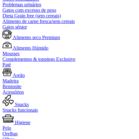
Problemas urinários
Gatos com excesso de peso
Dieta Grain free (sem cereais)
Alimento de carne fresca/sem cereais
Gatos sénior
Alimento seco Premium
Alimento Húmido
Mousses
Complementos & toppings Exclusive
Paté
Areão
Madeira
Bentonite
Acessórios
Snacks
Snacks funcionais
Higiene
Pelo
Orelhas