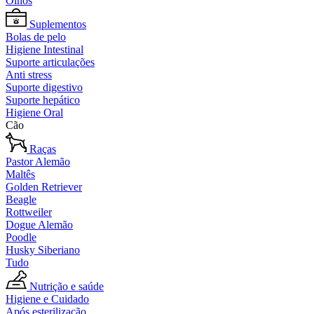
Olhos
Suplementos
Bolas de pelo
Higiene Intestinal
Suporte articulações
Anti stress
Suporte digestivo
Suporte hepático
Higiene Oral
Cão
Raças
Pastor Alemão
Maltês
Golden Retriever
Beagle
Rottweiler
Dogue Alemão
Poodle
Husky Siberiano
Tudo
Nutrição e saúde
Higiene e Cuidado
Após esterilização