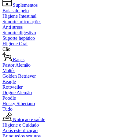
Suplementos
Bolas de pelo
Higiene Intestinal
Suporte articulações
Anti stress
Suporte digestivo
Suporte hepático
Higiene Oral
Cão
Raças
Pastor Alemão
Maltês
Golden Retriever
Beagle
Rottweiler
Dogue Alemão
Poodle
Husky Siberiano
Tudo
Nutrição e saúde
Higiene e Cuidado
Após esterilização
Brinquedos seguros