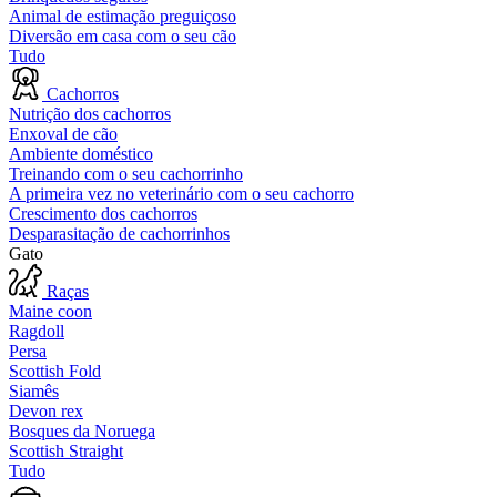
Animal de estimação preguiçoso
Diversão em casa com o seu cão
Tudo
Cachorros
Nutrição dos cachorros
Enxoval de cão
Ambiente doméstico
Treinando com o seu cachorrinho
A primeira vez no veterinário com o seu cachorro
Crescimento dos cachorros
Desparasitação de cachorrinhos
Gato
Raças
Maine coon
Ragdoll
Persa
Scottish Fold
Siamês
Devon rex
Bosques da Noruega
Scottish Straight
Tudo