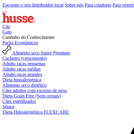
Encontre o seu distribuidor local
Sobre nós
Para criadores
Para veteri
Cão
Gato
Cantinho do Conhecimento
Packs Económicos
Alimento seco Super Premium
Cachorro (crescimento)
Adulto raças pequenas
Adulto raças médias
Adulto raças grandes
Dieta hipoalergénica
Alimento seco dietético
Cães adultos com excesso de peso
Dieta Grain Free (Sem cereais)
Cães esterilizados
Sénior
Dieta Hipoalergénica FLEXCARE