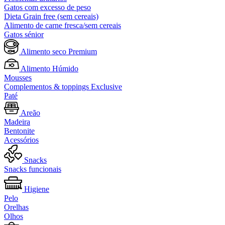
Gatos com excesso de peso
Dieta Grain free (sem cereais)
Alimento de carne fresca/sem cereais
Gatos sénior
Alimento seco Premium
Alimento Húmido
Mousses
Complementos & toppings Exclusive
Paté
Areão
Madeira
Bentonite
Acessórios
Snacks
Snacks funcionais
Higiene
Pelo
Orelhas
Olhos