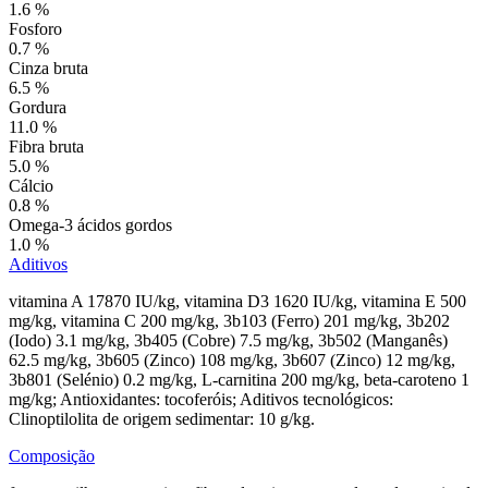
1.6 %
Fosforo
0.7 %
Cinza bruta
6.5 %
Gordura
11.0 %
Fibra bruta
5.0 %
Cálcio
0.8 %
Omega-3 ácidos gordos
1.0 %
Aditivos
vitamina A 17870 IU/kg, vitamina D3 1620 IU/kg, vitamina E 500
mg/kg, vitamina C 200 mg/kg, 3b103 (Ferro) 201 mg/kg, 3b202
(Iodo) 3.1 mg/kg, 3b405 (Cobre) 7.5 mg/kg, 3b502 (Manganês)
62.5 mg/kg, 3b605 (Zinco) 108 mg/kg, 3b607 (Zinco) 12 mg/kg,
3b801 (Selénio) 0.2 mg/kg, L-carnitina 200 mg/kg, beta-caroteno 1
mg/kg; Antioxidantes: tocoferóis; Aditivos tecnológicos:
Clinoptilolita de origem sedimentar: 10 g/kg.
Composição