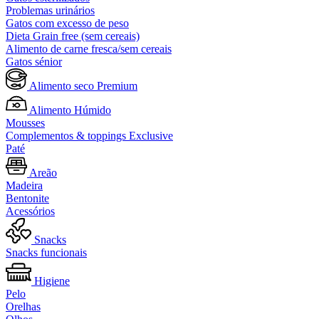
Problemas urinários
Gatos com excesso de peso
Dieta Grain free (sem cereais)
Alimento de carne fresca/sem cereais
Gatos sénior
Alimento seco Premium
Alimento Húmido
Mousses
Complementos & toppings Exclusive
Paté
Areão
Madeira
Bentonite
Acessórios
Snacks
Snacks funcionais
Higiene
Pelo
Orelhas