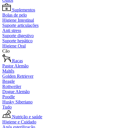
Olhos
Suplementos
Bolas de pelo
Higiene Intestinal
Suporte articulações
Anti stress
Suporte digestivo
Suporte hepático
Higiene Oral
Cão
Raças
Pastor Alemão
Maltês
Golden Retriever
Beagle
Rottweiler
Dogue Alemão
Poodle
Husky Siberiano
Tudo
Nutrição e saúde
Higiene e Cuidado
Após esterilização