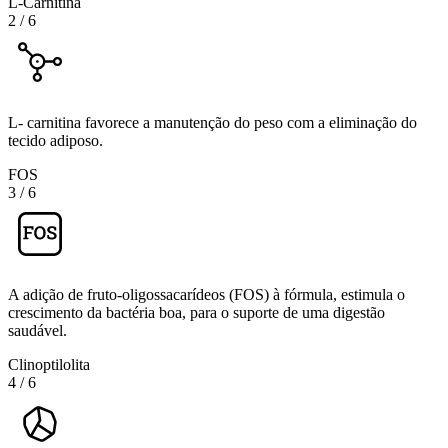
L-Carnitina
2
/
6
L- carnitina favorece a manutenção do peso com a eliminação do
tecido adiposo.
FOS
3
/
6
A adição de fruto-oligossacarídeos (FOS) à fórmula, estimula o
crescimento da bactéria boa, para o suporte de uma digestão
saudável.
Clinoptilolita
4
/
6