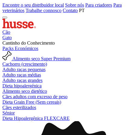
Encontre o seu distribuidor local
Sobre nós
Para criadores
Para
veterinários
Trabalhe connosco
Contato
PT
Cão
Gato
Cantinho do Conhecimento
Packs Económicos
Alimento seco Super Premium
Cachorro (crescimento)
Adulto raças pequenas
Adulto raças médias
Adulto raças grandes
Dieta hipoalergénica
Alimento seco dietético
Cães adultos com excesso de peso
Dieta Grain Free (Sem cereais)
Cães esterilizados
Sénior
Dieta Hipoalergénica FLEXCARE