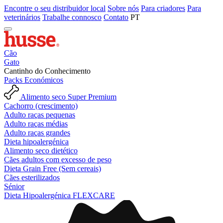
Encontre o seu distribuidor local
Sobre nós
Para criadores
Para
veterinários
Trabalhe connosco
Contato
PT
Cão
Gato
Cantinho do Conhecimento
Packs Económicos
Alimento seco Super Premium
Cachorro (crescimento)
Adulto raças pequenas
Adulto raças médias
Adulto raças grandes
Dieta hipoalergénica
Alimento seco dietético
Cães adultos com excesso de peso
Dieta Grain Free (Sem cereais)
Cães esterilizados
Sénior
Dieta Hipoalergénica FLEXCARE