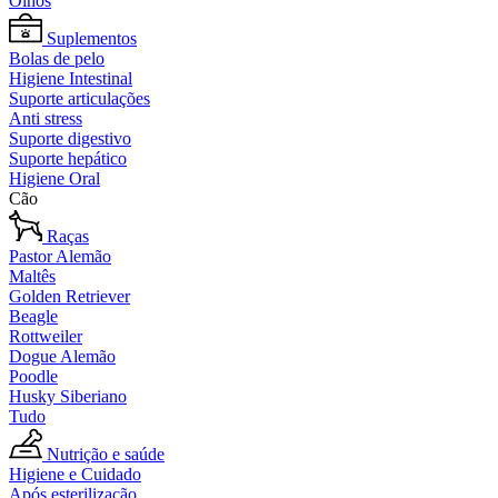
Olhos
Suplementos
Bolas de pelo
Higiene Intestinal
Suporte articulações
Anti stress
Suporte digestivo
Suporte hepático
Higiene Oral
Cão
Raças
Pastor Alemão
Maltês
Golden Retriever
Beagle
Rottweiler
Dogue Alemão
Poodle
Husky Siberiano
Tudo
Nutrição e saúde
Higiene e Cuidado
Após esterilização