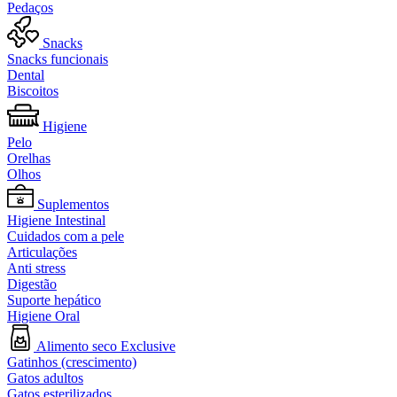
Pedaços
Snacks
Snacks funcionais
Dental
Biscoitos
Higiene
Pelo
Orelhas
Olhos
Suplementos
Higiene Intestinal
Cuidados com a pele
Articulações
Anti stress
Digestão
Suporte hepático
Higiene Oral
Alimento seco Exclusive
Gatinhos (crescimento)
Gatos adultos
Gatos esterilizados