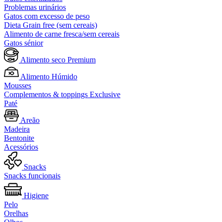
Problemas urinários
Gatos com excesso de peso
Dieta Grain free (sem cereais)
Alimento de carne fresca/sem cereais
Gatos sénior
Alimento seco Premium
Alimento Húmido
Mousses
Complementos & toppings Exclusive
Paté
Areão
Madeira
Bentonite
Acessórios
Snacks
Snacks funcionais
Higiene
Pelo
Orelhas