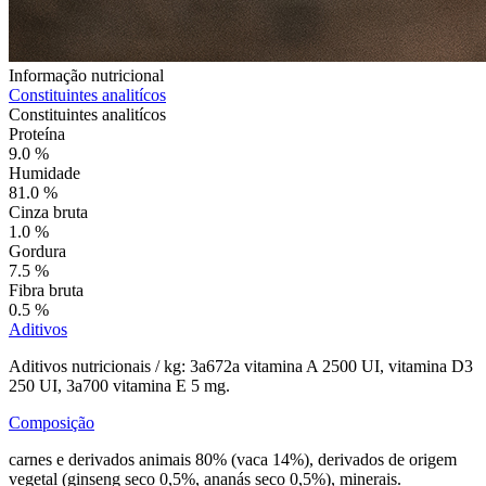
Informação nutricional
Constituintes analitícos
Constituintes analitícos
Proteína
9.0 %
Humidade
81.0 %
Cinza bruta
1.0 %
Gordura
7.5 %
Fibra bruta
0.5 %
Aditivos
Aditivos nutricionais / kg: 3a672a vitamina A 2500 UI, vitamina D3
250 UI, 3a700 vitamina E 5 mg.
Composição
carnes e derivados animais 80% (vaca 14%), derivados de origem
vegetal (ginseng seco 0,5%, ananás seco 0,5%), minerais.