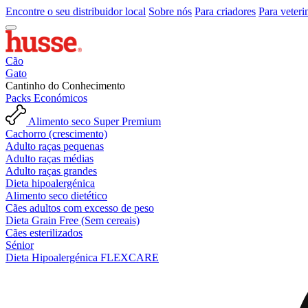
Encontre o seu distribuidor local
Sobre nós
Para criadores
Para veteri
Cão
Gato
Cantinho do Conhecimento
Packs Económicos
Alimento seco Super Premium
Cachorro (crescimento)
Adulto raças pequenas
Adulto raças médias
Adulto raças grandes
Dieta hipoalergénica
Alimento seco dietético
Cães adultos com excesso de peso
Dieta Grain Free (Sem cereais)
Cães esterilizados
Sénior
Dieta Hipoalergénica FLEXCARE