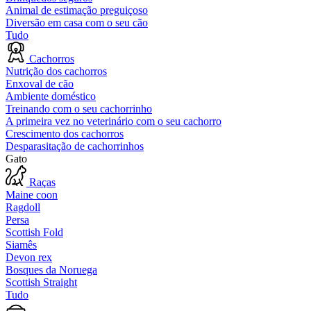
Animal de estimação preguiçoso
Diversão em casa com o seu cão
Tudo
Cachorros
Nutrição dos cachorros
Enxoval de cão
Ambiente doméstico
Treinando com o seu cachorrinho
A primeira vez no veterinário com o seu cachorro
Crescimento dos cachorros
Desparasitação de cachorrinhos
Gato
Raças
Maine coon
Ragdoll
Persa
Scottish Fold
Siamês
Devon rex
Bosques da Noruega
Scottish Straight
Tudo