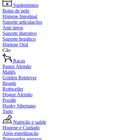
Suplementos
Bolas de pelo
Higiene Intestinal
Suporte articulações
Anti stress
Suporte digestivo
Suporte hepático
Higiene Oral
Cão
Raças
Pastor Alemão
Maltês
Golden Retriever
Beagle
Rottweiler
Dogue Alemão
Poodle
Husky Siberiano
Tudo
Nutrição e saúde
Higiene e Cuidado
Após esterilização
Brinquedos seguros