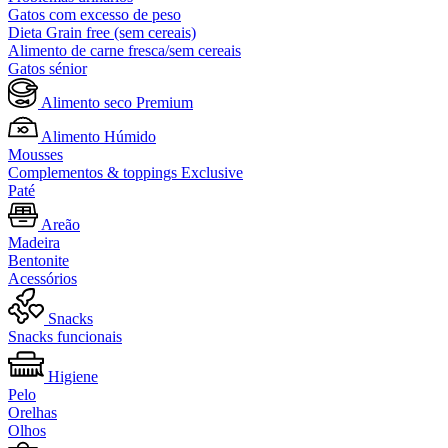
Gatos com excesso de peso
Dieta Grain free (sem cereais)
Alimento de carne fresca/sem cereais
Gatos sénior
Alimento seco Premium
Alimento Húmido
Mousses
Complementos & toppings Exclusive
Paté
Areão
Madeira
Bentonite
Acessórios
Snacks
Snacks funcionais
Higiene
Pelo
Orelhas
Olhos