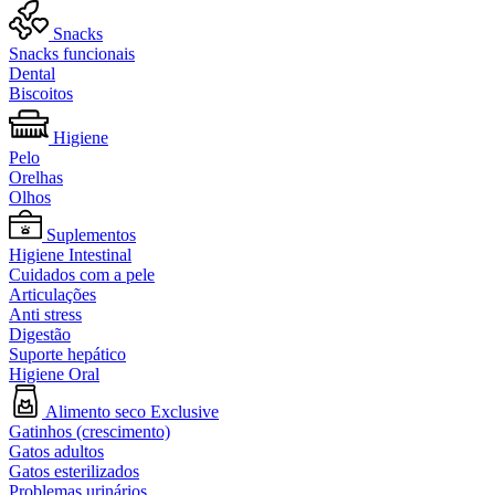
Snacks
Snacks funcionais
Dental
Biscoitos
Higiene
Pelo
Orelhas
Olhos
Suplementos
Higiene Intestinal
Cuidados com a pele
Articulações
Anti stress
Digestão
Suporte hepático
Higiene Oral
Alimento seco Exclusive
Gatinhos (crescimento)
Gatos adultos
Gatos esterilizados
Problemas urinários