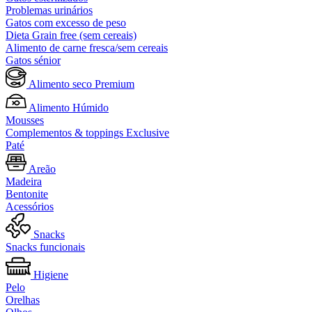
Problemas urinários
Gatos com excesso de peso
Dieta Grain free (sem cereais)
Alimento de carne fresca/sem cereais
Gatos sénior
Alimento seco Premium
Alimento Húmido
Mousses
Complementos & toppings Exclusive
Paté
Areão
Madeira
Bentonite
Acessórios
Snacks
Snacks funcionais
Higiene
Pelo
Orelhas