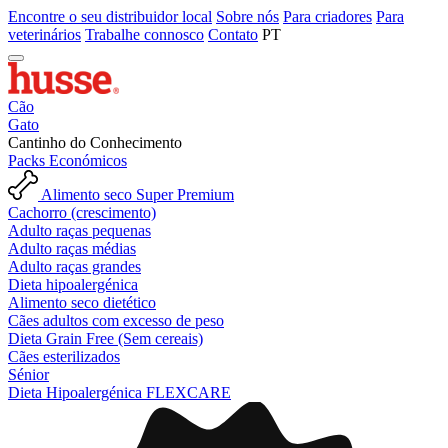
Encontre o seu distribuidor local
Sobre nós
Para criadores
Para
veterinários
Trabalhe connosco
Contato
PT
Cão
Gato
Cantinho do Conhecimento
Packs Económicos
Alimento seco Super Premium
Cachorro (crescimento)
Adulto raças pequenas
Adulto raças médias
Adulto raças grandes
Dieta hipoalergénica
Alimento seco dietético
Cães adultos com excesso de peso
Dieta Grain Free (Sem cereais)
Cães esterilizados
Sénior
Dieta Hipoalergénica FLEXCARE