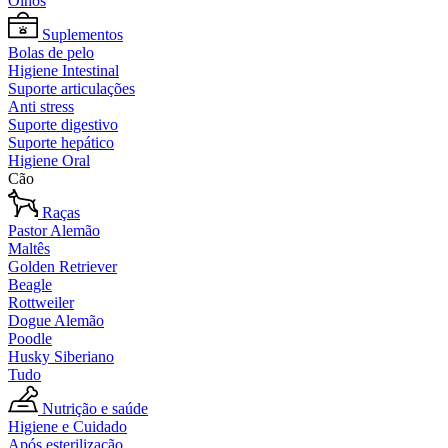
Olhos
Suplementos
Bolas de pelo
Higiene Intestinal
Suporte articulações
Anti stress
Suporte digestivo
Suporte hepático
Higiene Oral
Cão
Raças
Pastor Alemão
Maltês
Golden Retriever
Beagle
Rottweiler
Dogue Alemão
Poodle
Husky Siberiano
Tudo
Nutrição e saúde
Higiene e Cuidado
Após esterilização