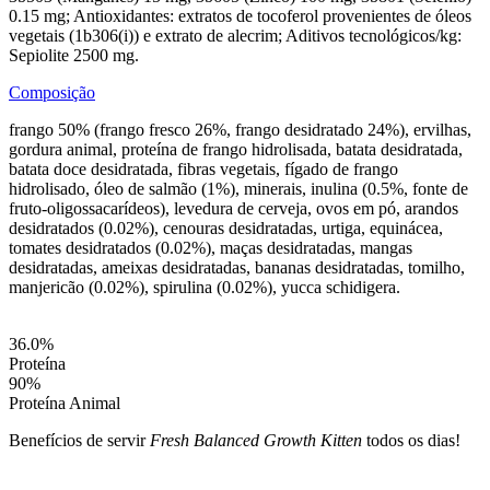
0.15 mg; Antioxidantes: extratos de tocoferol provenientes de óleos
vegetais (1b306(i)) e extrato de alecrim; Aditivos tecnológicos/kg:
Sepiolite 2500 mg.
Composição
frango 50% (frango fresco 26%, frango desidratado 24%), ervilhas,
gordura animal, proteína de frango hidrolisada, batata desidratada,
batata doce desidratada, fibras vegetais, fígado de frango
hidrolisado, óleo de salmão (1%), minerais, inulina (0.5%, fonte de
fruto-oligossacarídeos), levedura de cerveja, ovos em pó, arandos
desidratados (0.02%), cenouras desidratadas, urtiga, equinácea,
tomates desidratados (0.02%), maças desidratadas, mangas
desidratadas, ameixas desidratadas, bananas desidratadas, tomilho,
manjericão (0.02%), spirulina (0.02%), yucca schidigera.
36.0
%
Proteína
90
%
Proteína Animal
Benefícios de servir
Fresh Balanced Growth Kitten
todos os dias!