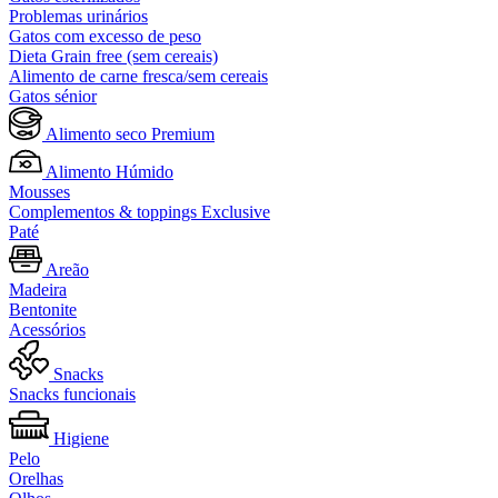
Problemas urinários
Gatos com excesso de peso
Dieta Grain free (sem cereais)
Alimento de carne fresca/sem cereais
Gatos sénior
Alimento seco Premium
Alimento Húmido
Mousses
Complementos & toppings Exclusive
Paté
Areão
Madeira
Bentonite
Acessórios
Snacks
Snacks funcionais
Higiene
Pelo
Orelhas