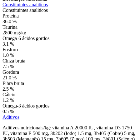
Constituintes analitícos
Constituintes analitícos
Proteína
36.0 %
Taurina
2800 mg/kg
Omega-6 ácidos gordos
3.1 %
Fosforo
1.0 %
Cinza bruta
7.5 %
Gordura
21.0 %
Fibra bruta
2.5 %
Cálcio
1.2 %
Omega-3 ácidos gordos
0.5 %
Aditivos
Aditivos nutricionais/kg: vitamina A 20000 IU, vitamina D3 1750
IU, vitamina E 500 mg, 3b202 (Iodo) 1.5 mg, 3b405 (Cobre) 5 mg,
3b503 (Manganês) 15 mg, 3b605 (Zinco) 100 mg, 3b801 (Selénio)