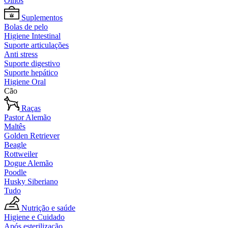
Olhos
Suplementos
Bolas de pelo
Higiene Intestinal
Suporte articulações
Anti stress
Suporte digestivo
Suporte hepático
Higiene Oral
Cão
Raças
Pastor Alemão
Maltês
Golden Retriever
Beagle
Rottweiler
Dogue Alemão
Poodle
Husky Siberiano
Tudo
Nutrição e saúde
Higiene e Cuidado
Após esterilização