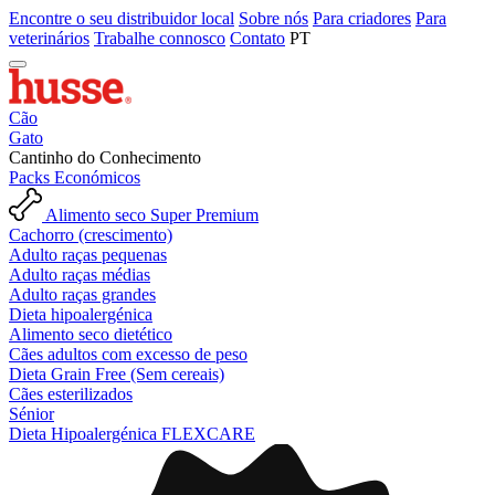
Encontre o seu distribuidor local
Sobre nós
Para criadores
Para
veterinários
Trabalhe connosco
Contato
PT
Cão
Gato
Cantinho do Conhecimento
Packs Económicos
Alimento seco Super Premium
Cachorro (crescimento)
Adulto raças pequenas
Adulto raças médias
Adulto raças grandes
Dieta hipoalergénica
Alimento seco dietético
Cães adultos com excesso de peso
Dieta Grain Free (Sem cereais)
Cães esterilizados
Sénior
Dieta Hipoalergénica FLEXCARE