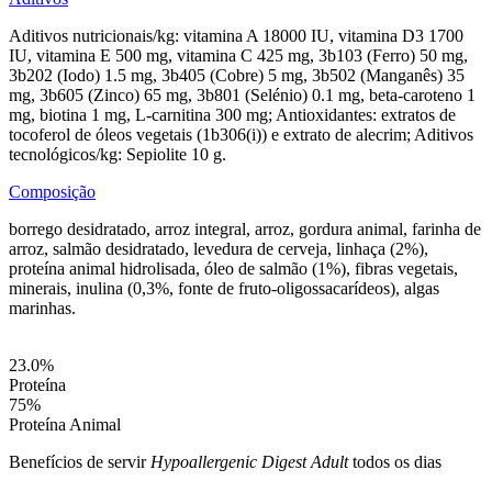
Aditivos nutricionais/kg: vitamina A 18000 IU, vitamina D3 1700
IU, vitamina E 500 mg, vitamina C 425 mg, 3b103 (Ferro) 50 mg,
3b202 (Iodo) 1.5 mg, 3b405 (Cobre) 5 mg, 3b502 (Manganês) 35
mg, 3b605 (Zinco) 65 mg, 3b801 (Selénio) 0.1 mg, beta-caroteno 1
mg, biotina 1 mg, L-carnitina 300 mg; Antioxidantes: extratos de
tocoferol de óleos vegetais (1b306(i)) e extrato de alecrim; Aditivos
tecnológicos/kg: Sepiolite 10 g.
Composição
borrego desidratado, arroz integral, arroz, gordura animal, farinha de
arroz, salmão desidratado, levedura de cerveja, linhaça (2%),
proteína animal hidrolisada, óleo de salmão (1%), fibras vegetais,
minerais, inulina (0,3%, fonte de fruto-oligossacarídeos), algas
marinhas.
23.0
%
Proteína
75
%
Proteína Animal
Benefícios de servir
Hypoallergenic Digest Adult
todos os dias