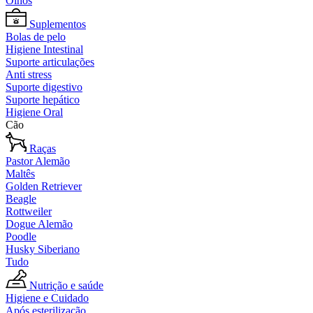
Olhos
Suplementos
Bolas de pelo
Higiene Intestinal
Suporte articulações
Anti stress
Suporte digestivo
Suporte hepático
Higiene Oral
Cão
Raças
Pastor Alemão
Maltês
Golden Retriever
Beagle
Rottweiler
Dogue Alemão
Poodle
Husky Siberiano
Tudo
Nutrição e saúde
Higiene e Cuidado
Após esterilização