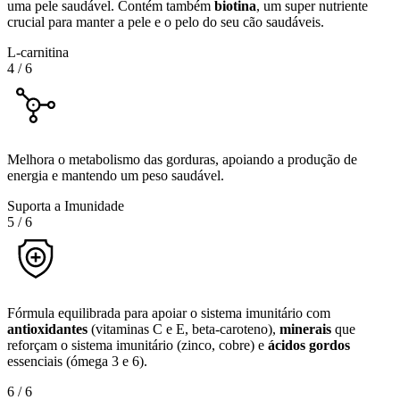
uma pele saudável. Contém também
biotina
, um super nutriente
crucial para manter a pele e o pelo do seu cão saudáveis.
L-carnitina
4
/
6
Melhora o metabolismo das gorduras, apoiando a produção de
energia e mantendo um peso saudável.
Suporta a Imunidade
5
/
6
Fórmula equilibrada para apoiar o sistema imunitário com
antioxidantes
(vitaminas C e E, beta-caroteno),
minerais
que
reforçam o sistema imunitário (zinco, cobre) e
ácidos gordos
essenciais (ómega 3 e 6).
6
/
6