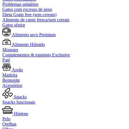
Problemas urinários
Gatos com excesso de peso
Dieta Grain free (sem cereais)
Alimento de carne fresca/sem cereais
Gatos sénior
Alimento seco Premium
Alimento Húmido
Mousses
Complementos & toppings Exclusive
Paté
Areão
Madeira
Bentonite
Acessórios
Snacks
Snacks funcionais
Higiene
Pelo
Orelhas