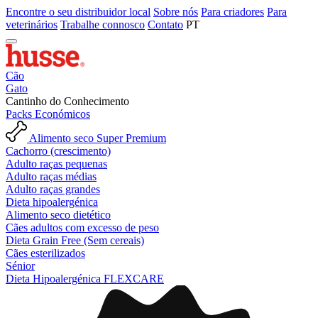
Encontre o seu distribuidor local
Sobre nós
Para criadores
Para
veterinários
Trabalhe connosco
Contato
PT
Cão
Gato
Cantinho do Conhecimento
Packs Económicos
Alimento seco Super Premium
Cachorro (crescimento)
Adulto raças pequenas
Adulto raças médias
Adulto raças grandes
Dieta hipoalergénica
Alimento seco dietético
Cães adultos com excesso de peso
Dieta Grain Free (Sem cereais)
Cães esterilizados
Sénior
Dieta Hipoalergénica FLEXCARE