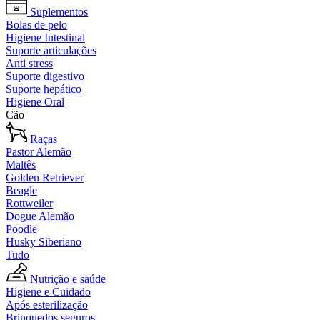
Suplementos
Bolas de pelo
Higiene Intestinal
Suporte articulações
Anti stress
Suporte digestivo
Suporte hepático
Higiene Oral
Cão
Raças
Pastor Alemão
Maltês
Golden Retriever
Beagle
Rottweiler
Dogue Alemão
Poodle
Husky Siberiano
Tudo
Nutrição e saúde
Higiene e Cuidado
Após esterilização
Brinquedos seguros