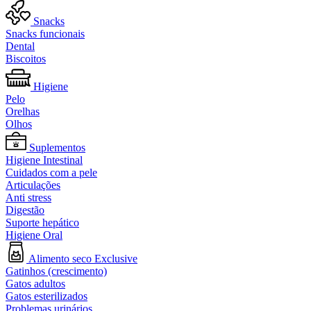
Snacks
Snacks funcionais
Dental
Biscoitos
Higiene
Pelo
Orelhas
Olhos
Suplementos
Higiene Intestinal
Cuidados com a pele
Articulações
Anti stress
Digestão
Suporte hepático
Higiene Oral
Alimento seco Exclusive
Gatinhos (crescimento)
Gatos adultos
Gatos esterilizados
Problemas urinários