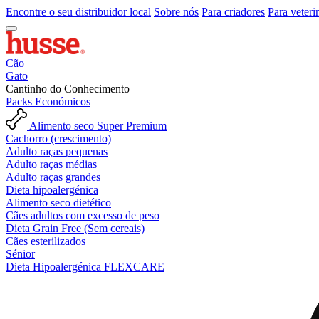
Encontre o seu distribuidor local
Sobre nós
Para criadores
Para veteri
Cão
Gato
Cantinho do Conhecimento
Packs Económicos
Alimento seco Super Premium
Cachorro (crescimento)
Adulto raças pequenas
Adulto raças médias
Adulto raças grandes
Dieta hipoalergénica
Alimento seco dietético
Cães adultos com excesso de peso
Dieta Grain Free (Sem cereais)
Cães esterilizados
Sénior
Dieta Hipoalergénica FLEXCARE