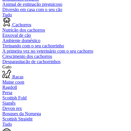
Animal de estimação preguiçoso
Diversão em casa com o seu cão
Tudo
Cachorros
Nutrição dos cachorros
Enxoval de cão
Ambiente doméstico
Treinando com o seu cachorrinho
A primeira vez no veterinário com o seu cachorro
Crescimento dos cachorros
Desparasitação de cachorrinhos
Gato
Raças
Maine coon
Ragdoll
Persa
Scottish Fold
Siamês
Devon rex
Bosques da Noruega
Scottish Straight
Tudo