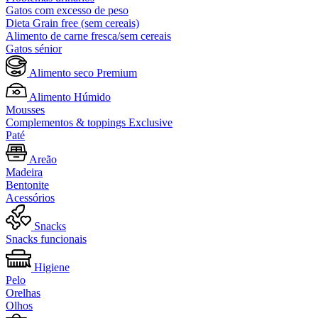
Gatos com excesso de peso
Dieta Grain free (sem cereais)
Alimento de carne fresca/sem cereais
Gatos sénior
Alimento seco Premium
Alimento Húmido
Mousses
Complementos & toppings Exclusive
Paté
Areão
Madeira
Bentonite
Acessórios
Snacks
Snacks funcionais
Higiene
Pelo
Orelhas
Olhos