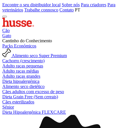
Encontre o seu distribuidor local
Sobre nós
Para criadores
Para
veterinários
Trabalhe connosco
Contato
PT
Cão
Gato
Cantinho do Conhecimento
Packs Económicos
Alimento seco Super Premium
Cachorro (crescimento)
Adulto raças pequenas
Adulto raças médias
Adulto raças grandes
Dieta hipoalergénica
Alimento seco dietético
Cães adultos com excesso de peso
Dieta Grain Free (Sem cereais)
Cães esterilizados
Sénior
Dieta Hipoalergénica FLEXCARE