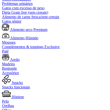
Problemas urinários
Gatos com excesso de peso
Dieta Grain free (sem cereais)
Alimento de carne fresca/sem cereais
Gatos sénior
Alimento seco Premium
Alimento Húmido
Mousses
Complementos & toppings Exclusive
Paté
Areão
Madeira
Bentonite
Acessórios
Snacks
Snacks funcionais
Higiene
Pelo
Orelhas