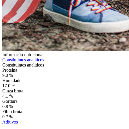
Informação nutricional
Constituintes analitícos
Constituintes analitícos
Proteína
9.0 %
Humidade
17.0 %
Cinza bruta
4.1 %
Gordura
0.8 %
Fibra bruta
0.7 %
Aditivos