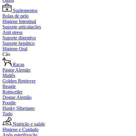
Olhos
Suplementos
Bolas de pelo
Higiene Intestinal
Suporte articulações
Anti stress
Suporte digestivo
Suporte hepático
Higiene Oral
Cão
Raças
Pastor Alemão
Maltês
Golden Retriever
Beagle
Rottweiler
Dogue Alemão
Poodle
Husky Siberiano
Tudo
Nutrição e saúde
Higiene e Cuidado
Após esterilização