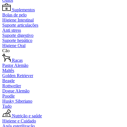
Olhos
Suplementos
Bolas de pelo
Higiene Intestinal
Suporte articulações
Anti stress
Suporte digestivo
Suporte hepático
Higiene Oral
Cão
Raças
Pastor Alemão
Maltês
Golden Retriever
Beagle
Rottweiler
Dogue Alemão
Poodle
Husky Siberiano
Tudo
Nutrição e saúde
Higiene e Cuidado
Após esterilização