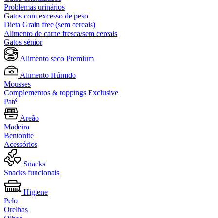
Problemas urinários
Gatos com excesso de peso
Dieta Grain free (sem cereais)
Alimento de carne fresca/sem cereais
Gatos sénior
Alimento seco Premium
Alimento Húmido
Mousses
Complementos & toppings Exclusive
Paté
Areão
Madeira
Bentonite
Acessórios
Snacks
Snacks funcionais
Higiene
Pelo
Orelhas