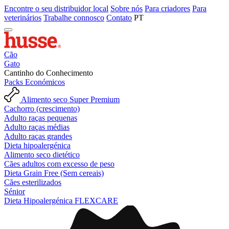
Encontre o seu distribuidor local
Sobre nós
Para criadores
Para
veterinários
Trabalhe connosco
Contato
PT
Cão
Gato
Cantinho do Conhecimento
Packs Económicos
Alimento seco Super Premium
Cachorro (crescimento)
Adulto raças pequenas
Adulto raças médias
Adulto raças grandes
Dieta hipoalergénica
Alimento seco dietético
Cães adultos com excesso de peso
Dieta Grain Free (Sem cereais)
Cães esterilizados
Sénior
Dieta Hipoalergénica FLEXCARE