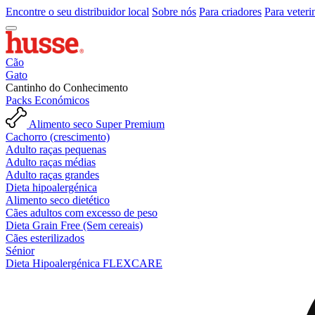
Encontre o seu distribuidor local
Sobre nós
Para criadores
Para veteri
Cão
Gato
Cantinho do Conhecimento
Packs Económicos
Alimento seco Super Premium
Cachorro (crescimento)
Adulto raças pequenas
Adulto raças médias
Adulto raças grandes
Dieta hipoalergénica
Alimento seco dietético
Cães adultos com excesso de peso
Dieta Grain Free (Sem cereais)
Cães esterilizados
Sénior
Dieta Hipoalergénica FLEXCARE