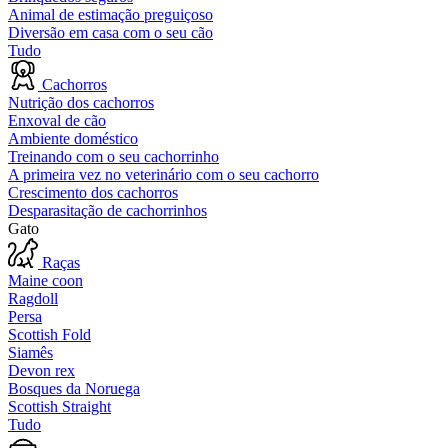
Animal de estimação preguiçoso
Diversão em casa com o seu cão
Tudo
Cachorros
Nutrição dos cachorros
Enxoval de cão
Ambiente doméstico
Treinando com o seu cachorrinho
A primeira vez no veterinário com o seu cachorro
Crescimento dos cachorros
Desparasitação de cachorrinhos
Gato
Raças
Maine coon
Ragdoll
Persa
Scottish Fold
Siamês
Devon rex
Bosques da Noruega
Scottish Straight
Tudo