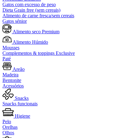
Gatos com excesso de peso
Dieta Grain free (sem cereais)
Alimento de carne fresca/sem cereais
Gatos sénior
Alimento seco Premium
Alimento Húmido
Mousses
Complementos & toppings Exclusive
Paté
Areão
Madeira
Bentonite
Acessórios
Snacks
Snacks funcionais
Higiene
Pelo
Orelhas
Olhos