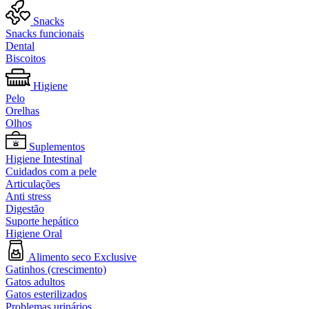
Snacks
Snacks funcionais
Dental
Biscoitos
Higiene
Pelo
Orelhas
Olhos
Suplementos
Higiene Intestinal
Cuidados com a pele
Articulações
Anti stress
Digestão
Suporte hepático
Higiene Oral
Alimento seco Exclusive
Gatinhos (crescimento)
Gatos adultos
Gatos esterilizados
Problemas urinários