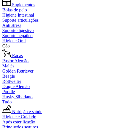
Suplementos
Bolas de pelo
Higiene Intestinal
Suporte articulações
Anti stress
Suporte digestivo
Suporte hepático
Higiene Oral
Cão
Raças
Pastor Alemão
Maltês
Golden Retriever
Beagle
Rottweiler
Dogue Alemão
Poodle
Husky Siberiano
Tudo
Nutrição e saúde
Higiene e Cuidado
Após esterilização
Brinquedos seguros