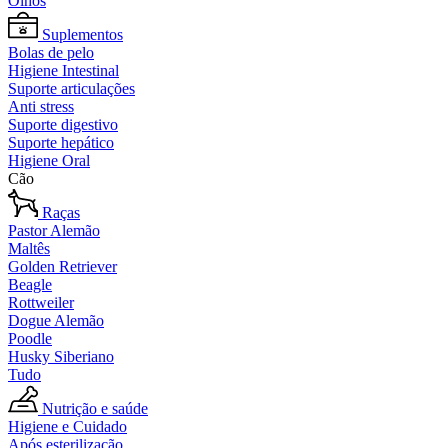
Olhos
Suplementos
Bolas de pelo
Higiene Intestinal
Suporte articulações
Anti stress
Suporte digestivo
Suporte hepático
Higiene Oral
Cão
Raças
Pastor Alemão
Maltês
Golden Retriever
Beagle
Rottweiler
Dogue Alemão
Poodle
Husky Siberiano
Tudo
Nutrição e saúde
Higiene e Cuidado
Após esterilização