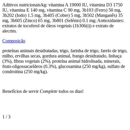
Aditivos nutricionais/kg: vitamina A 19000 IU, vitamina D3 1750
IU, vitamina E 140 mg, vitamina C 90 mg, 3b103 (Ferro) 50 mg,
3b202 (Iodo) 1.5 mg, 3b405 (Cobre) 5 mg, 3b502 (Manganês) 35
mg, 3b605 (Zinco) 65 mg, 3b801 (Selénio) 0.1 mg; Antioxidantes:
extratos de tocoferol de óleos vegetais (1b306(i)) e extrato de
alecrim.
Composição
proteínas animais desidratadas, trigo, farinha de trigo, farelo de trigo,
milho, ervilhas secas, gordura animal, frango desidratado, linhaça
(3%), fibras vegetais (2%), proteína animal hidrolisada, minerais,
fruto-oligossacarídeos (0.3%), glucosamina (250 mg/kg), sulfato de
condroitina (250 mg/kg).
Benefícios de servir
Complete
todos os dias!
1
/
3