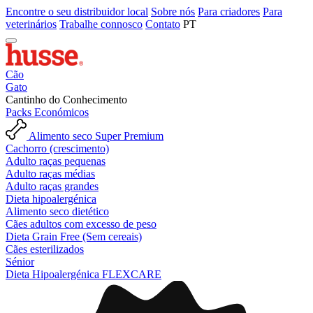
Encontre o seu distribuidor local
Sobre nós
Para criadores
Para
veterinários
Trabalhe connosco
Contato
PT
Cão
Gato
Cantinho do Conhecimento
Packs Económicos
Alimento seco Super Premium
Cachorro (crescimento)
Adulto raças pequenas
Adulto raças médias
Adulto raças grandes
Dieta hipoalergénica
Alimento seco dietético
Cães adultos com excesso de peso
Dieta Grain Free (Sem cereais)
Cães esterilizados
Sénior
Dieta Hipoalergénica FLEXCARE