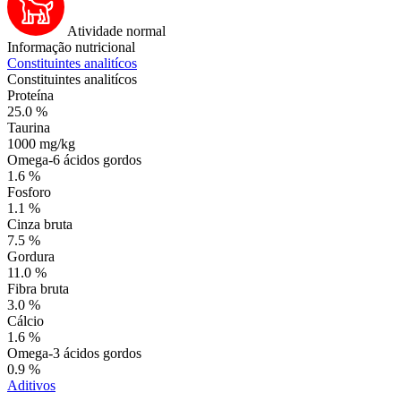
Atividade normal
Informação nutricional
Constituintes analitícos
Constituintes analitícos
Proteína
25.0 %
Taurina
1000 mg/kg
Omega-6 ácidos gordos
1.6 %
Fosforo
1.1 %
Cinza bruta
7.5 %
Gordura
11.0 %
Fibra bruta
3.0 %
Cálcio
1.6 %
Omega-3 ácidos gordos
0.9 %
Aditivos