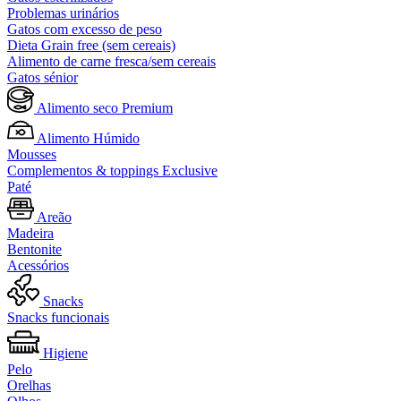
Problemas urinários
Gatos com excesso de peso
Dieta Grain free (sem cereais)
Alimento de carne fresca/sem cereais
Gatos sénior
Alimento seco Premium
Alimento Húmido
Mousses
Complementos & toppings Exclusive
Paté
Areão
Madeira
Bentonite
Acessórios
Snacks
Snacks funcionais
Higiene
Pelo
Orelhas