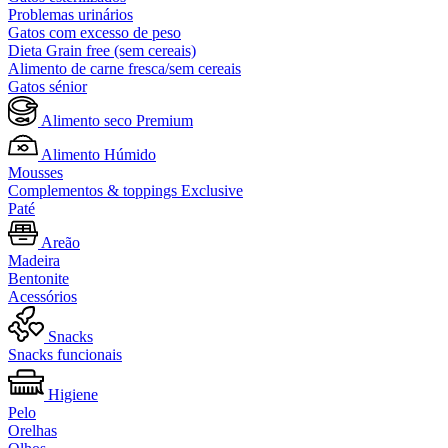
Problemas urinários
Gatos com excesso de peso
Dieta Grain free (sem cereais)
Alimento de carne fresca/sem cereais
Gatos sénior
Alimento seco Premium
Alimento Húmido
Mousses
Complementos & toppings Exclusive
Paté
Areão
Madeira
Bentonite
Acessórios
Snacks
Snacks funcionais
Higiene
Pelo
Orelhas