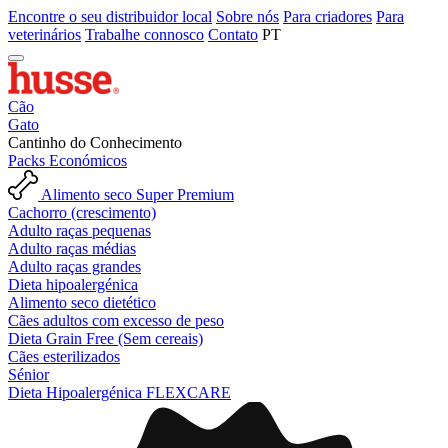
Encontre o seu distribuidor local
Sobre nós
Para criadores
Para
veterinários
Trabalhe connosco
Contato
PT
Cão
Gato
Cantinho do Conhecimento
Packs Económicos
Alimento seco Super Premium
Cachorro (crescimento)
Adulto raças pequenas
Adulto raças médias
Adulto raças grandes
Dieta hipoalergénica
Alimento seco dietético
Cães adultos com excesso de peso
Dieta Grain Free (Sem cereais)
Cães esterilizados
Sénior
Dieta Hipoalergénica FLEXCARE