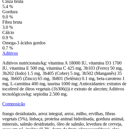
Cinza bruta
5.4 %
Gordura
9.0 %
Fibra bruta
3.0 %
Cálcio
0.9 %
Omega-3 ácidos gordos
0.7 %
Aditivos
Aditivos nutricionais/kg: vitamina A 18000 IU, vitamina D3 1700
IU, vitamina E 500 mg, vitamina C 425 mg, 3b103 (Ferro) 50 mg,
3b202 (Iodo) 1.5 mg, 3b405 (Cobre) 5 mg, 3b502 (Manganês) 35
mg, 3b605 (Zinco) 65 mg, 3b801 (Selénio) 0.1 mg, beta-caroteno 1
mg, L-carnitina 400 mg, taurina 1000 mg; Antioxidantes: extratos de
tocoferol de óleos vegetais (1b306(i)) e extrato de alecrim; Aditivos
tecnológicos/kg: sepiolita 2.500 mg.
Composição
frango desidratado, arroz integral, arroz, milho, ervilhas, fibras
vegetais (5%), linhaça, proteína animal hidrolisada, gordura animal,
minerais, salmão desidratado, óleo de salmão, levedura de cerveja,