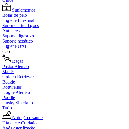
Olhos
Suplementos
Bolas de pelo
Higiene Intestinal
Suporte articulações
Anti stress
Suporte digestivo
Suporte hepático
Higiene Oral
Cão
Raças
Pastor Alemão
Maltês
Golden Retriever
Beagle
Rottweiler
Dogue Alemão
Poodle
Husky Siberiano
Tudo
Nutrição e saúde
Higiene e Cuidado
Após esterilização