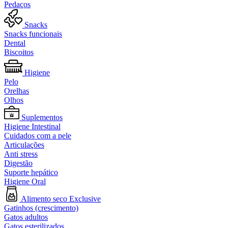
Pedaços
Snacks
Snacks funcionais
Dental
Biscoitos
Higiene
Pelo
Orelhas
Olhos
Suplementos
Higiene Intestinal
Cuidados com a pele
Articulações
Anti stress
Digestão
Suporte hepático
Higiene Oral
Alimento seco Exclusive
Gatinhos (crescimento)
Gatos adultos
Gatos esterilizados