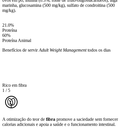
ovos em pó, inulina (0.3%, fonte de fruto-oligossacarídeos), alga
marinha, glucosamina (500 mg/kg), sulfato de condroitina (500
mg/kg).
21.0
%
Proteína
60
%
Proteína Animal
Benefícios de servir
Adult Weight Management
todos os dias
Rico em fibra
1
/
5
A otimização do teor de
fibra
promove a saciedade sem fornecer
calorias adicionais e apoia a saúde e o funcionamento intestinal.